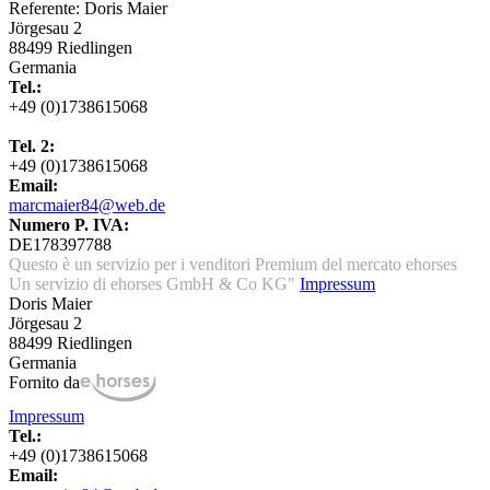
Referente: Doris Maier
Jörgesau 2
88499 Riedlingen
Germania
Tel.:
+49 (0)1738615068
Tel. 2:
+49 (0)1738615068
Email:
marcmaier84@web.de
Numero P. IVA:
DE178397788
Questo è un servizio per i venditori Premium del mercato ehorses
Un servizio di ehorses GmbH & Co KG"
Impressum
Doris Maier
Jörgesau 2
88499 Riedlingen
Germania
Fornito da
Impressum
Tel.:
+49 (0)1738615068
Email: