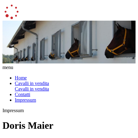
menu
Home
Cavalli in vendita
Cavalli in vendita
Contatti
Impressum
Impressum
Doris Maier