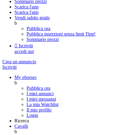
Sommario prezzi
Scarica l'app
Scarica l'app
Vendi subito gratis
b
Pubblica ora
Pubblica inserzioni senza limit
Tipp!
Sommario prezzi

Iscriviti
accedi qui
Crea un annuncio
Iscriviti
My ehorses
b
Pubblica ora
I miei annunci
I miei messaggi
La mia Watchlist
Il mio profilo
Login
Ricerca
Cavalli
b