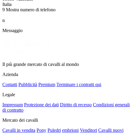
Italia
9
Mostra numero di telefono
n
Messaggio
Il più grande mercato di cavalli al mondo
Azienda
Contatti
Pubblicità
Premium
Terminare i contratti qui
Legale
Impressum
Protezione dei dati
Diritto di recesso
Condizioni generali
di contratto
Mercato dei cavalli
Cavalli in vendita
Pony
Puledri
embrioni
Venditori
Cavalli nuovi