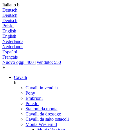
Italiano
b
Deutsch
Deutsch
Deutsch
Polski
English
English
Nederlands
Nederlands
Español
Français
Nuovo oggi: 400
|
venduto: 550
H
Cavalli
b
Cavalli in vendita
Pony
Embrioni
Puledri
Stalloni da monta
Cavalli da dressage
Cavalli da salto ostacoli
Monta Western
d
Monta Western