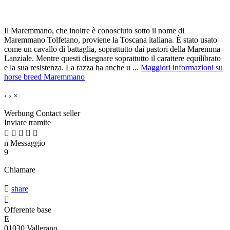
Il Maremmano, che inoltre è conosciuto sotto il nome di
Maremmano Tolfetano, proviene la Toscana italiana. È stato usato
come un cavallo di battaglia, soprattutto dai pastori della Maremma
Lanziale. Mentre questi disegnare soprattutto il carattere equilibrato
e la sua resistenza. La razza ha anche u ...
Maggiori informazioni su
horse breed Maremmano
‹
›
×
Werbung
Contact seller
Inviare tramite





n
Messaggio
9
Chiamare

share

Offerente base
E
01030 Vallerano