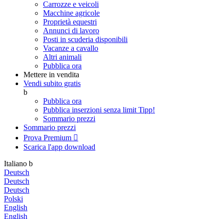
Carrozze e veicoli
Macchine agricole
Proprietà equestri
Annunci di lavoro
Posti in scuderia disponibili
Vacanze a cavallo
Altri animali
Pubblica ora
Mettere in vendita
Vendi subito gratis
b
Pubblica ora
Pubblica inserzioni senza limit
Tipp!
Sommario prezzi
Sommario prezzi
Prova Premium

Scarica l'app
download
Italiano
b
Deutsch
Deutsch
Deutsch
Polski
English
English