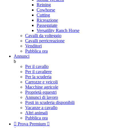
Reining
Cowhorse
Cutting
Ricreazione
Passeggiate
Versatility Ranch Horse
Cavalli da volteggio
Cavalli perricreazione
Venditori
Pubblica ora
Annunci
b
Per il cavallo
Per il cavaliere
Per la scuderia
Carrozze e veicoli
Macchine agricole
Proprietà equestri
Annunci di lavoro
Posti in scuderia disponibili
Vacanze a cavallo
Altri animali
Pubblica ora

Prova Premium
