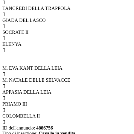

TANCREDI DELLA TRAPPOLA

GIADA DEL LASCO

SOCRATE II

ELENYA

M. EVA KANT DELLA LEIA

M. NATALE DELLE SELVACCE

APPASIA DELLA LEIA

PRIAMO III

COLOMBELLA II

ID dell'annuncio:
4886756
Tipo di inserzione:
Cavallo in vendita