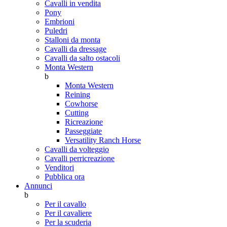
Cavalli in vendita
Pony
Embrioni
Puledri
Stalloni da monta
Cavalli da dressage
Cavalli da salto ostacoli
Monta Western
b
Monta Western
Reining
Cowhorse
Cutting
Ricreazione
Passeggiate
Versatility Ranch Horse
Cavalli da volteggio
Cavalli perricreazione
Venditori
Pubblica ora
Annunci
b
Per il cavallo
Per il cavaliere
Per la scuderia