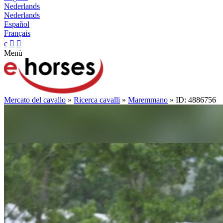
Nederlands
Nederlands
Español
Français
c


Menù
Mercato del cavallo
»
Ricerca cavalli
»
Maremmano
» ID: 4886756