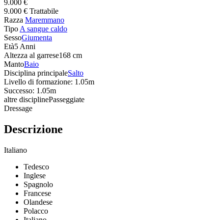
9.000 €
9.000 € Trattabile
Razza
Maremmano
Tipo
A sangue caldo
Sesso
Giumenta
Età
5 Anni
Altezza al garrese
168 cm
Manto
Baio
Disciplina principale
Salto
Livello di formazione: 1.05m
Successo: 1.05m
altre discipline
Passeggiate
Dressage
Descrizione
Italiano
Tedesco
Inglese
Spagnolo
Francese
Olandese
Polacco
Italiano