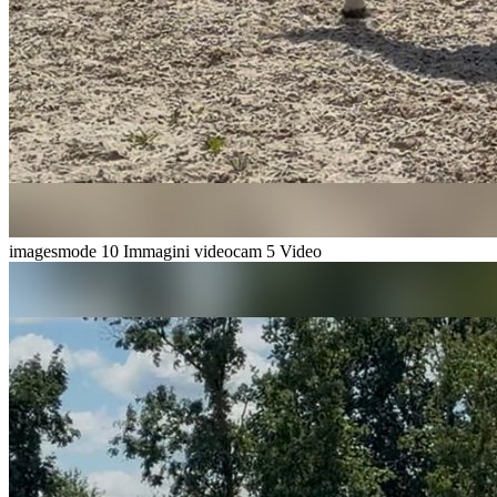
imagesmode
10 Immagini
videocam
5 Video