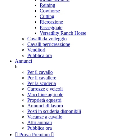
Reining
Cowhorse
Cutting
Ricreazione
Passeggiate
Versatility Ranch Horse
Cavalli da volteggio
Cavalli perricreazione
Venditori
Pubblica ora
Annunci
b
Per il cavallo
Per il cavaliere
Per la scuderia
Carrozze e veicoli
Macchine agricole
Proprietà equestri
Annunci di lavoro
Posti in scuderia disponibili
Vacanze a cavallo
Altri animali
Pubblica ora

Prova Premium
