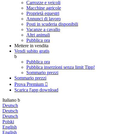
Carrozze e veicoli
Macchine agricole
Proprietà equestri
Annunci di lavoro
Posti in scuderia disponibili
Vacanze a cavallo
Altri animali
Pubblica ora
Mettere in vendita
Vendi subito gratis
b
Pubblica ora
Pubblica inserzioni senza limit
Tipp!
Sommario prezzi
Sommario prezzi
Prova Premium

Scarica l'app
download
Italiano
b
Deutsch
Deutsch
Deutsch
Polski
English
English