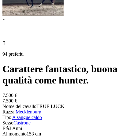
~

94 preferiti
Carattere fantastico, buona
qualità come hunter.
7.500 €
7.500 €
Nome del cavallo
TRUE LUCK
Razza
Mecklenburg
Tipo
A sangue caldo
Sesso
Castrone
Età
3 Anni
Al momento
153 cm