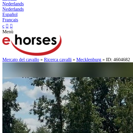
Nederlands
Nederlands
Español
Français
c


Menù
Mercato del cavallo
»
Ricerca cavalli
»
Mecklenburg
» ID: 4604682