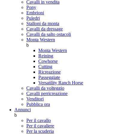
Cavalli in vendita
Pony
Embrioni
Puledri
Stalloni da monta
Cavalli da dressage
Cavalli da salto ostacoli
Monta Western
b
Monta Western
Reining
Cowhorse
Cutting
Ricreazione
Passeggiate
Versatility Ranch Horse
Cavalli da volteggio
Cavalli perricreazione
Venditori
Pubblica ora
Annunci
b
Per il cavallo
Per il cavaliere
Per la scuderia