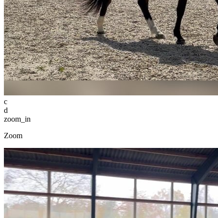
c
d
zoom_in
Zoom