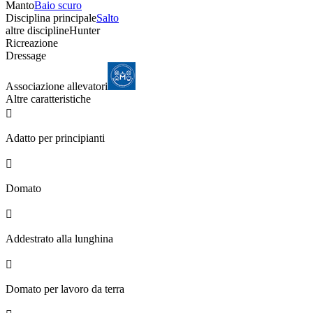
Manto
Baio scuro
Disciplina principale
Salto
altre discipline
Hunter
Ricreazione
Dressage
Associazione allevatori
Altre caratteristiche

Adatto per principianti

Domato

Addestrato alla lunghina

Domato per lavoro da terra