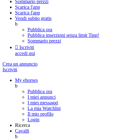
Sommario prezzi
Scarica l'app
Scarica l'app
Vendi subito gratis
b
Pubblica ora
Pubblica inserzioni senza limit
Tipp!
Sommario prezzi

Iscriviti
accedi qui
Crea un annuncio
Iscriviti
My ehorses
b
Pubblica ora
I miei annunci
I miei messaggi
La mia Watchlist
Il mio profilo
Login
Ricerca
Cavalli
b