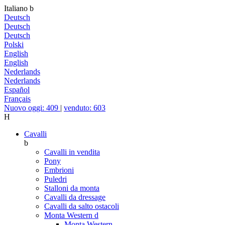
Italiano
b
Deutsch
Deutsch
Deutsch
Polski
English
English
Nederlands
Nederlands
Español
Français
Nuovo oggi: 409
|
venduto: 603
H
Cavalli
b
Cavalli in vendita
Pony
Embrioni
Puledri
Stalloni da monta
Cavalli da dressage
Cavalli da salto ostacoli
Monta Western
d
Monta Western