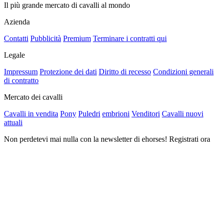
Il più grande mercato di cavalli al mondo
Azienda
Contatti
Pubblicità
Premium
Terminare i contratti qui
Legale
Impressum
Protezione dei dati
Diritto di recesso
Condizioni generali
di contratto
Mercato dei cavalli
Cavalli in vendita
Pony
Puledri
embrioni
Venditori
Cavalli nuovi
attuali
Non perdetevi mai nulla con la newsletter di ehorses! Registrati ora