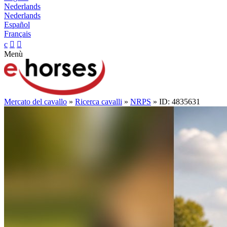
Nederlands
Nederlands
Español
Français
c


Menù
Mercato del cavallo
»
Ricerca cavalli
»
NRPS
» ID: 4835631