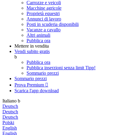
Carrozze e veicoli
Macchine agricole
Proprietà equestri
Annunci di lavoro
Posti in scuderia disponibili
Vacanze a cavallo
Altri animali
Pubblica ora
Mettere in vendita
Vendi subito gratis
b
Pubblica ora
Pubblica inserzioni senza limit
Tipp!
Sommario prezzi
Sommario prezzi
Prova Premium

Scarica l'app
download
Italiano
b
Deutsch
Deutsch
Deutsch
Polski
English
English