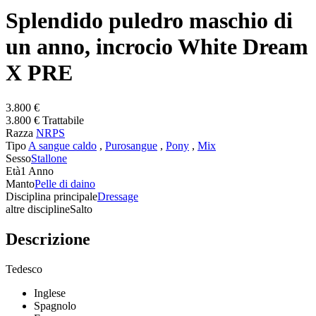
Splendido puledro maschio di
un anno, incrocio White Dream
X PRE
3.800 €
3.800 € Trattabile
Razza
NRPS
Tipo
A sangue caldo
,
Purosangue
,
Pony
,
Mix
Sesso
Stallone
Età
1 Anno
Manto
Pelle di daino
Disciplina principale
Dressage
altre discipline
Salto
Descrizione
Tedesco
Inglese
Spagnolo