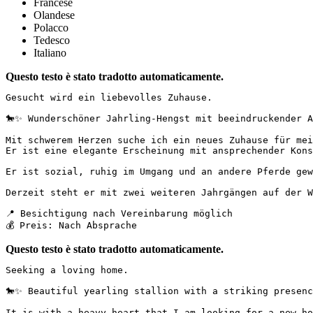
Francese
Olandese
Polacco
Tedesco
Italiano
Questo testo è stato tradotto automaticamente.
Gesucht wird ein liebevolles Zuhause.

🐎✨ Wunderschöner Jahrling-Hengst mit beeindruckender A
Mit schwerem Herzen suche ich ein neues Zuhause für mei
Er ist eine elegante Erscheinung mit ansprechender Kons
Er ist sozial, ruhig im Umgang und an andere Pferde gew
Derzeit steht er mit zwei weiteren Jahrgängen auf der W
📍 Besichtigung nach Vereinbarung möglich  

💰 Preis: Nach Absprache
Questo testo è stato tradotto automaticamente.
Seeking a loving home.

🐎✨ Beautiful yearling stallion with a striking presenc
It is with a heavy heart that I am looking for a new ho