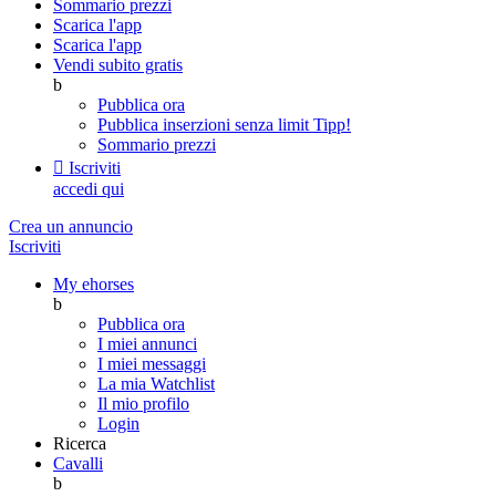
Sommario prezzi
Scarica l'app
Scarica l'app
Vendi subito gratis
b
Pubblica ora
Pubblica inserzioni senza limit
Tipp!
Sommario prezzi

Iscriviti
accedi qui
Crea un annuncio
Iscriviti
My ehorses
b
Pubblica ora
I miei annunci
I miei messaggi
La mia Watchlist
Il mio profilo
Login
Ricerca
Cavalli
b