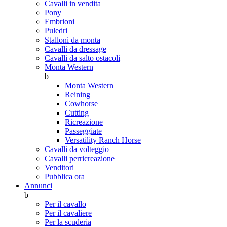
Cavalli in vendita
Pony
Embrioni
Puledri
Stalloni da monta
Cavalli da dressage
Cavalli da salto ostacoli
Monta Western
b
Monta Western
Reining
Cowhorse
Cutting
Ricreazione
Passeggiate
Versatility Ranch Horse
Cavalli da volteggio
Cavalli perricreazione
Venditori
Pubblica ora
Annunci
b
Per il cavallo
Per il cavaliere
Per la scuderia