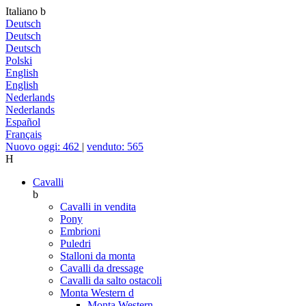
Italiano
b
Deutsch
Deutsch
Deutsch
Polski
English
English
Nederlands
Nederlands
Español
Français
Nuovo oggi: 462
|
venduto: 565
H
Cavalli
b
Cavalli in vendita
Pony
Embrioni
Puledri
Stalloni da monta
Cavalli da dressage
Cavalli da salto ostacoli
Monta Western
d
Monta Western