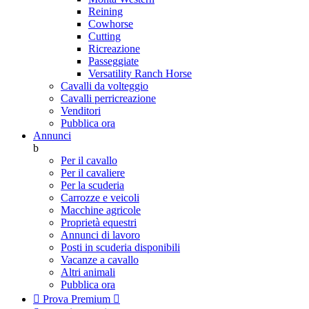
Reining
Cowhorse
Cutting
Ricreazione
Passeggiate
Versatility Ranch Horse
Cavalli da volteggio
Cavalli perricreazione
Venditori
Pubblica ora
Annunci
b
Per il cavallo
Per il cavaliere
Per la scuderia
Carrozze e veicoli
Macchine agricole
Proprietà equestri
Annunci di lavoro
Posti in scuderia disponibili
Vacanze a cavallo
Altri animali
Pubblica ora

Prova Premium
