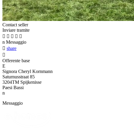
Contact seller
Inviare tramite





n
Messaggio

share

Offerente base
E
Signora Cheryl Kornmann
Saturnusstraat 85
3204TM Spijkenisse
Paesi Bassi
n
Messaggio