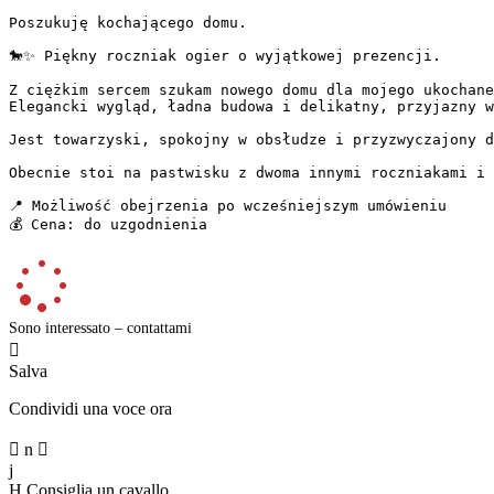
Poszukuję kochającego domu.

🐎✨ Piękny roczniak ogier o wyjątkowej prezencji.

Z ciężkim sercem szukam nowego domu dla mojego ukochane
Elegancki wygląd, ładna budowa i delikatny, przyjazny w
Jest towarzyski, spokojny w obsłudze i przyzwyczajony d
Obecnie stoi na pastwisku z dwoma innymi roczniakami i 
📍 Możliwość obejrzenia po wcześniejszym umówieniu  

💰 Cena: do uzgodnienia
Sono interessato – contattami

Salva
Condividi una voce ora

n

j
H
Consiglia un cavallo