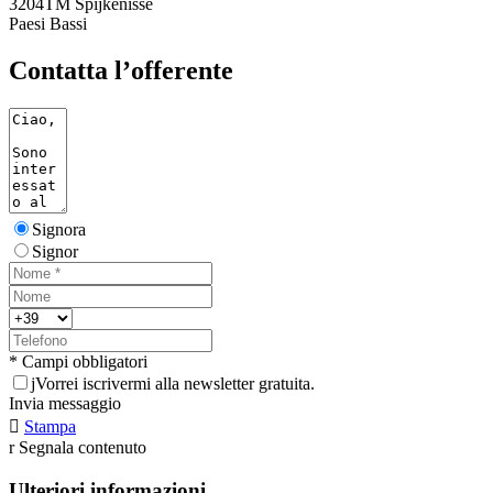
3204TM Spijkenisse
Paesi Bassi
Contatta l’offerente
Signora
Signor
* Campi obbligatori
j
Vorrei iscrivermi alla newsletter gratuita.
Invia messaggio

Stampa
r
Segnala contenuto
Ulteriori informazioni