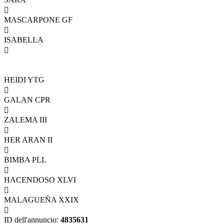

MASCARPONE GF

ISABELLA

HEIDI YTG

GALAN CPR

ZALEMA III

HER ARAN II

BIMBA PLL

HACENDOSO XLVI

MALAGUEÑA XXIX

ID dell'annuncio:
4835631