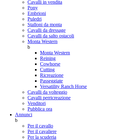
Cavalli in vendita
Pony
Embrioni
Puledri
Stalloni da monta
Cavalli da dressage
Cavalli da salto ostacoli
Monta Western
b
Monta Western
Reining
Cowhorse
Cutting
Ricreazione
Passeggiate
Versatility Ranch Horse
Cavalli da volteggio
Cavalli perricreazione
Venditori
Pubblica ora
Annunci
b
Per il cavallo
Per il cavaliere
Per la scuderia