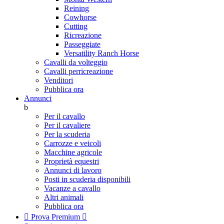
Reining
Cowhorse
Cutting
Ricreazione
Passeggiate
Versatility Ranch Horse
Cavalli da volteggio
Cavalli perricreazione
Venditori
Pubblica ora
Annunci
b
Per il cavallo
Per il cavaliere
Per la scuderia
Carrozze e veicoli
Macchine agricole
Proprietà equestri
Annunci di lavoro
Posti in scuderia disponibili
Vacanze a cavallo
Altri animali
Pubblica ora

Prova Premium
