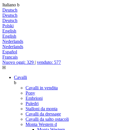
Italiano
b
Deutsch
Deutsch
Deutsch
Polski
English
English
Nederlands
Nederlands
Español
Français
Nuovo oggi: 329
|
venduto: 577
H
Cavalli
b
Cavalli in vendita
Pony
Embrioni
Puledri
Stalloni da monta
Cavalli da dressage
Cavalli da salto ostacoli
Monta Western
d
Monta Western