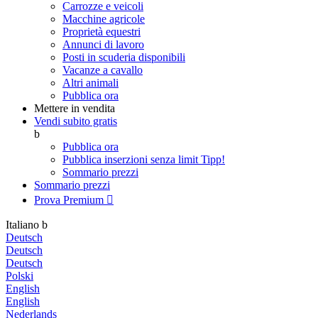
Carrozze e veicoli
Macchine agricole
Proprietà equestri
Annunci di lavoro
Posti in scuderia disponibili
Vacanze a cavallo
Altri animali
Pubblica ora
Mettere in vendita
Vendi subito gratis
b
Pubblica ora
Pubblica inserzioni senza limit
Tipp!
Sommario prezzi
Sommario prezzi
Prova Premium

Italiano
b
Deutsch
Deutsch
Deutsch
Polski
English
English
Nederlands