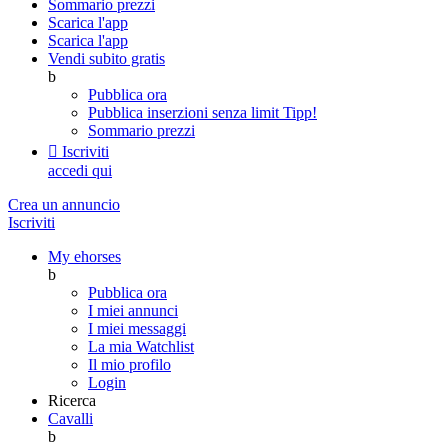
Sommario prezzi
Scarica l'app
Scarica l'app
Vendi subito gratis
b
Pubblica ora
Pubblica inserzioni senza limit
Tipp!
Sommario prezzi

Iscriviti
accedi qui
Crea un annuncio
Iscriviti
My ehorses
b
Pubblica ora
I miei annunci
I miei messaggi
La mia Watchlist
Il mio profilo
Login
Ricerca
Cavalli
b