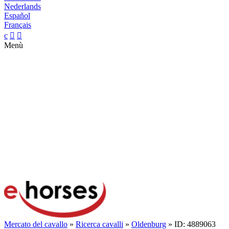
Nederlands
Español
Français
c


Menù
Mercato del cavallo
»
Ricerca cavalli
»
Oldenburg
» ID: 4889063