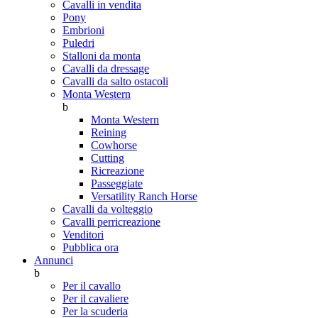
Cavalli in vendita
Pony
Embrioni
Puledri
Stalloni da monta
Cavalli da dressage
Cavalli da salto ostacoli
Monta Western
b
Monta Western
Reining
Cowhorse
Cutting
Ricreazione
Passeggiate
Versatility Ranch Horse
Cavalli da volteggio
Cavalli perricreazione
Venditori
Pubblica ora
Annunci
b
Per il cavallo
Per il cavaliere
Per la scuderia