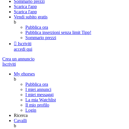
Sommario prezzi
Scarica l'app
Scarica l'app
Vendi subito gratis
b
Pubblica ora
Pubblica inserzioni senza limit
Tipp!
Sommario prezzi

Iscriviti
accedi qui
Crea un annuncio
Iscriviti
My ehorses
b
Pubblica ora
I miei annunci
I miei messaggi
La mia Watchlist
Il mio profilo
Login
Ricerca
Cavalli
b