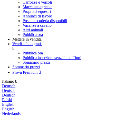
Carrozze e veicoli
Macchine agricole
Proprietà equestri
Annunci di lavoro
Posti in scuderia disponibili
Vacanze a cavallo
Altri animali
Pubblica ora
Mettere in vendita
Vendi subito gratis
b
Pubblica ora
Pubblica inserzioni senza limit
Tipp!
Sommario prezzi
Sommario prezzi
Prova Premium

Italiano
b
Deutsch
Deutsch
Deutsch
Polski
English
English
Nederlands