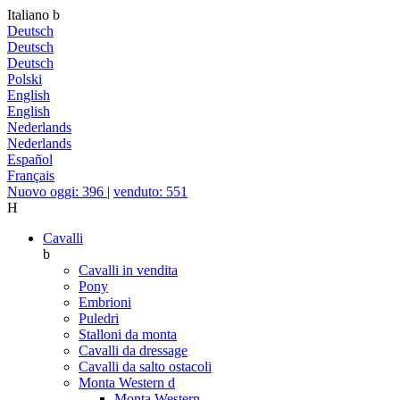
Italiano
b
Deutsch
Deutsch
Deutsch
Polski
English
English
Nederlands
Nederlands
Español
Français
Nuovo oggi: 396
|
venduto: 551
H
Cavalli
b
Cavalli in vendita
Pony
Embrioni
Puledri
Stalloni da monta
Cavalli da dressage
Cavalli da salto ostacoli
Monta Western
d
Monta Western