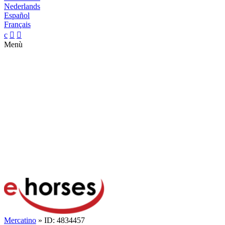
Nederlands
Español
Français
c


Menù
Mercatino
» ID: 4834457