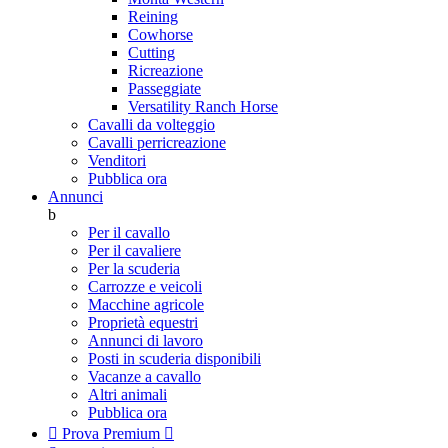
Reining
Cowhorse
Cutting
Ricreazione
Passeggiate
Versatility Ranch Horse
Cavalli da volteggio
Cavalli perricreazione
Venditori
Pubblica ora
Annunci
b
Per il cavallo
Per il cavaliere
Per la scuderia
Carrozze e veicoli
Macchine agricole
Proprietà equestri
Annunci di lavoro
Posti in scuderia disponibili
Vacanze a cavallo
Altri animali
Pubblica ora

Prova Premium
