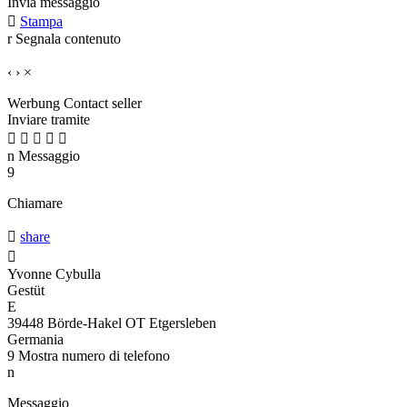
Invia messaggio

Stampa
r
Segnala contenuto
‹
›
×
Werbung
Contact seller
Inviare tramite





n
Messaggio
9
Chiamare

share

Yvonne Cybulla
Gestüt
E
39448 Börde-Hakel OT Etgersleben
Germania
9
Mostra numero di telefono
n
Messaggio