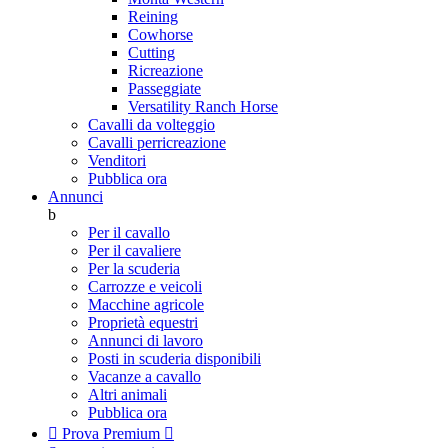
Reining
Cowhorse
Cutting
Ricreazione
Passeggiate
Versatility Ranch Horse
Cavalli da volteggio
Cavalli perricreazione
Venditori
Pubblica ora
Annunci
b
Per il cavallo
Per il cavaliere
Per la scuderia
Carrozze e veicoli
Macchine agricole
Proprietà equestri
Annunci di lavoro
Posti in scuderia disponibili
Vacanze a cavallo
Altri animali
Pubblica ora

Prova Premium
