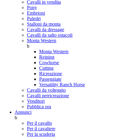
Cavalli in vendita
Pony
Embrioni
Puledri
Stalloni da monta
Cavalli da dressage
Cavalli da salto ostacoli
Monta Western
b
Monta Western
Reining
Cowhorse
Cutting
Ricreazione
Passeggiate
Versatility Ranch Horse
Cavalli da volteggio
Cavalli perricreazione
Venditori
Pubblica ora
Annunci
b
Per il cavallo
Per il cavaliere
Per la scuderia