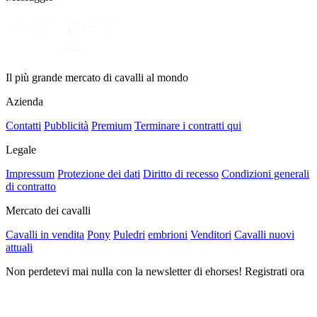
Il più grande mercato di cavalli al mondo
Azienda
Contatti
Pubblicità
Premium
Terminare i contratti qui
Legale
Impressum
Protezione dei dati
Diritto di recesso
Condizioni generali
di contratto
Mercato dei cavalli
Cavalli in vendita
Pony
Puledri
embrioni
Venditori
Cavalli nuovi
attuali
Non perdetevi mai nulla con la newsletter di ehorses! Registrati ora