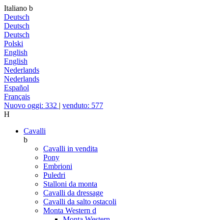
Italiano
b
Deutsch
Deutsch
Deutsch
Polski
English
English
Nederlands
Nederlands
Español
Français
Nuovo oggi: 332
|
venduto: 577
H
Cavalli
b
Cavalli in vendita
Pony
Embrioni
Puledri
Stalloni da monta
Cavalli da dressage
Cavalli da salto ostacoli
Monta Western
d
Monta Western