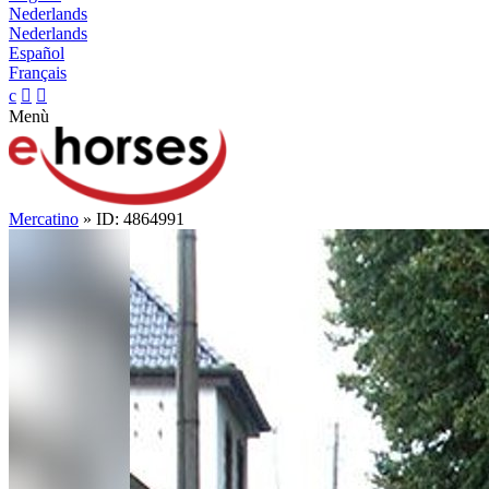
Nederlands
Nederlands
Español
Français
c


Menù
Mercatino
» ID: 4864991