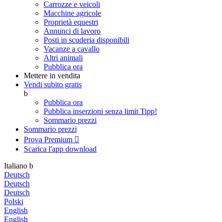
Carrozze e veicoli
Macchine agricole
Proprietà equestri
Annunci di lavoro
Posti in scuderia disponibili
Vacanze a cavallo
Altri animali
Pubblica ora
Mettere in vendita
Vendi subito gratis
b
Pubblica ora
Pubblica inserzioni senza limit
Tipp!
Sommario prezzi
Sommario prezzi
Prova Premium

Scarica l'app
download
Italiano
b
Deutsch
Deutsch
Deutsch
Polski
English
English