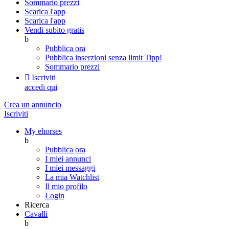
Sommario prezzi
Scarica l'app
Scarica l'app
Vendi subito gratis
b
Pubblica ora
Pubblica inserzioni senza limit
Tipp!
Sommario prezzi

Iscriviti
accedi qui
Crea un annuncio
Iscriviti
My ehorses
b
Pubblica ora
I miei annunci
I miei messaggi
La mia Watchlist
Il mio profilo
Login
Ricerca
Cavalli
b