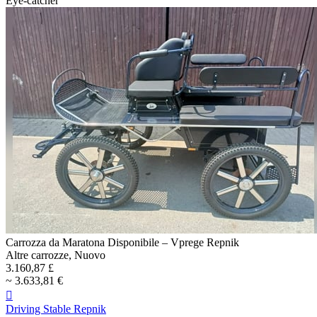
Eye-catcher
Carrozza da Maratona Disponibile – Vprege Repnik
Altre carrozze, Nuovo
3.160,87 £
~ 3.633,81 €

Driving Stable Repnik