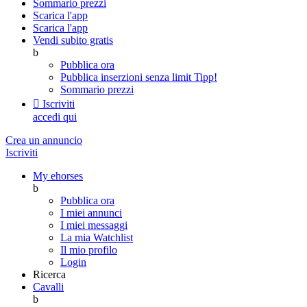
Sommario prezzi
Scarica l'app
Scarica l'app
Vendi subito gratis
b
Pubblica ora
Pubblica inserzioni senza limit
Tipp!
Sommario prezzi

Iscriviti
accedi qui
Crea un annuncio
Iscriviti
My ehorses
b
Pubblica ora
I miei annunci
I miei messaggi
La mia Watchlist
Il mio profilo
Login
Ricerca
Cavalli
b