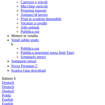
Carrozze e veicoli
Macchine agricole
Proprietà equestri
Annunci di lavoro
Posti in scuderia disponibili
Vacanze a cavallo
Altri animali
Pubblica ora
Mettere in vendita
Vendi subito gratis
b
Pubblica ora
Pubblica inserzioni senza limit
Tipp!
Sommario prezzi
Sommario prezzi
Prova Premium

Scarica l'app
download
Italiano
b
Deutsch
Deutsch
Deutsch
Polski
English
English