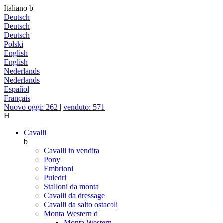
Italiano
b
Deutsch
Deutsch
Deutsch
Polski
English
English
Nederlands
Nederlands
Español
Français
Nuovo oggi: 262
|
venduto: 571
H
Cavalli
b
Cavalli in vendita
Pony
Embrioni
Puledri
Stalloni da monta
Cavalli da dressage
Cavalli da salto ostacoli
Monta Western
d
Monta Western