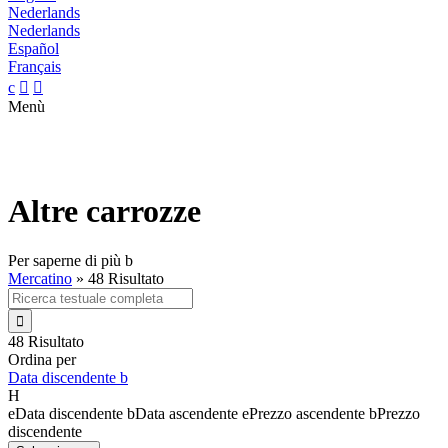
Nederlands
Nederlands
Español
Français
c


Menù
Altre carrozze
Per saperne di più
b
Mercatino
»
48 Risultato

48 Risultato
Ordina per
Data discendente
b
H
e
Data discendente
b
Data ascendente
e
Prezzo ascendente
b
Prezzo
discendente