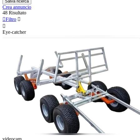
Salva ricerca
Crea annuncio
48 Risultato

Filtro


Eye-catcher
videocam