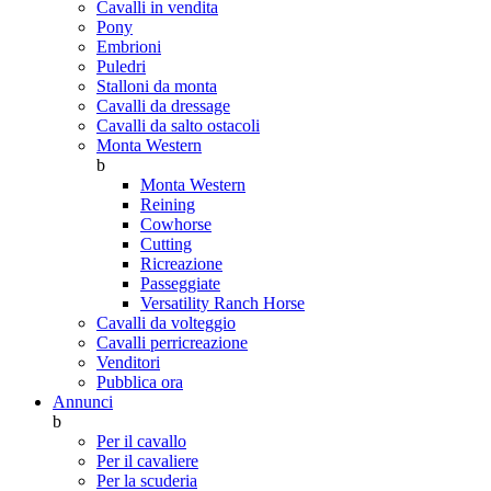
Cavalli in vendita
Pony
Embrioni
Puledri
Stalloni da monta
Cavalli da dressage
Cavalli da salto ostacoli
Monta Western
b
Monta Western
Reining
Cowhorse
Cutting
Ricreazione
Passeggiate
Versatility Ranch Horse
Cavalli da volteggio
Cavalli perricreazione
Venditori
Pubblica ora
Annunci
b
Per il cavallo
Per il cavaliere
Per la scuderia