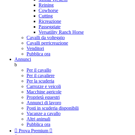
Reining
Cowhorse
Cutting
Ricreazione
Passeggiate
Versatility Ranch Horse
Cavalli da volteggio
Cavalli perricreazione
Venditori
Pubblica ora
Annunci
b
Per il cavallo
Per il cavaliere
Per la scuderia
Carrozze e veicoli
Macchine agricole
Proprietà equestri
Annunci di lavoro
Posti in scuderia disponibili
Vacanze a cavallo
Altri animali
Pubblica ora

Prova Premium
