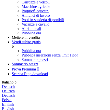
Carrozze e veicoli
Macchine agricole
Proprietà equestri
Annunci di lavoro
Posti in scuderia disponibili
Vacanze a cavallo
Altri animali
Pubblica ora
Mettere in vendita
Vendi subito gratis
b
Pubblica ora
Pubblica inserzioni senza limit
Tipp!
Sommario prezzi
Sommario prezzi
Prova Premium

Scarica l'app
download
Italiano
b
Deutsch
Deutsch
Deutsch
Polski
English
English