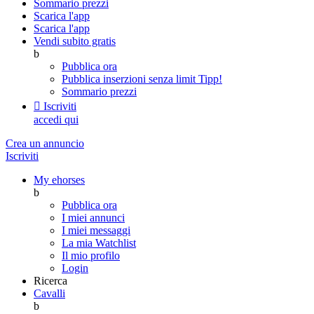
Sommario prezzi
Scarica l'app
Scarica l'app
Vendi subito gratis
b
Pubblica ora
Pubblica inserzioni senza limit
Tipp!
Sommario prezzi

Iscriviti
accedi qui
Crea un annuncio
Iscriviti
My ehorses
b
Pubblica ora
I miei annunci
I miei messaggi
La mia Watchlist
Il mio profilo
Login
Ricerca
Cavalli
b