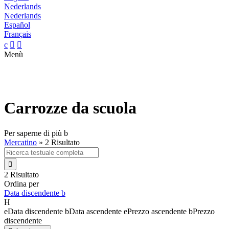
Nederlands
Nederlands
Español
Français
c


Menù
Carrozze da scuola
Per saperne di più
b
Mercatino
»
2 Risultato

2 Risultato
Ordina per
Data discendente
b
H
e
Data discendente
b
Data ascendente
e
Prezzo ascendente
b
Prezzo
discendente