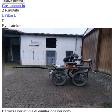
Salva ricerca
Crea annuncio
2 Risultato

Filtro


Eye-catcher
Carrozza per scuola di equitazione per pony