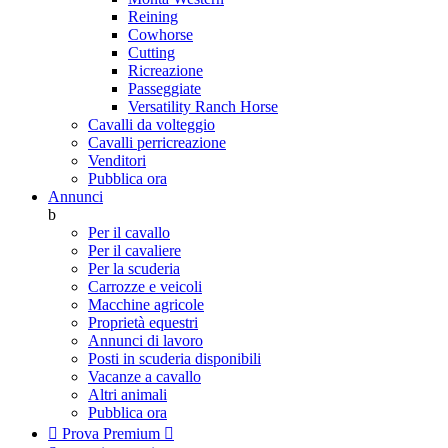
Reining
Cowhorse
Cutting
Ricreazione
Passeggiate
Versatility Ranch Horse
Cavalli da volteggio
Cavalli perricreazione
Venditori
Pubblica ora
Annunci
b
Per il cavallo
Per il cavaliere
Per la scuderia
Carrozze e veicoli
Macchine agricole
Proprietà equestri
Annunci di lavoro
Posti in scuderia disponibili
Vacanze a cavallo
Altri animali
Pubblica ora

Prova Premium
