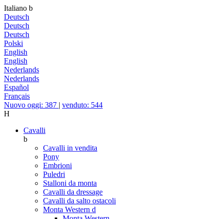
Italiano
b
Deutsch
Deutsch
Deutsch
Polski
English
English
Nederlands
Nederlands
Español
Français
Nuovo oggi: 387
|
venduto: 544
H
Cavalli
b
Cavalli in vendita
Pony
Embrioni
Puledri
Stalloni da monta
Cavalli da dressage
Cavalli da salto ostacoli
Monta Western
d
Monta Western