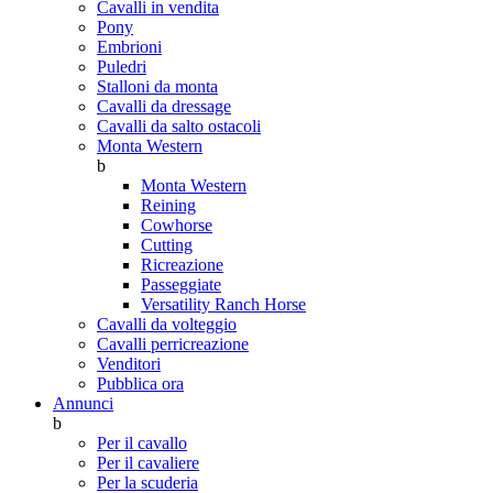
Cavalli in vendita
Pony
Embrioni
Puledri
Stalloni da monta
Cavalli da dressage
Cavalli da salto ostacoli
Monta Western
b
Monta Western
Reining
Cowhorse
Cutting
Ricreazione
Passeggiate
Versatility Ranch Horse
Cavalli da volteggio
Cavalli perricreazione
Venditori
Pubblica ora
Annunci
b
Per il cavallo
Per il cavaliere
Per la scuderia