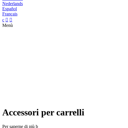
Nederlands
Español
Français
c


Menù
Accessori per carrelli
Per saperne di più
b