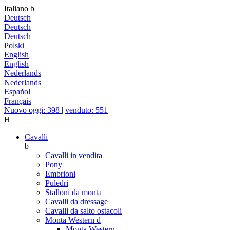
Italiano
b
Deutsch
Deutsch
Deutsch
Polski
English
English
Nederlands
Nederlands
Español
Français
Nuovo oggi: 398
|
venduto: 551
H
Cavalli
b
Cavalli in vendita
Pony
Embrioni
Puledri
Stalloni da monta
Cavalli da dressage
Cavalli da salto ostacoli
Monta Western
d
Monta Western