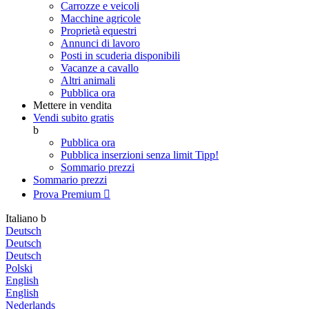
Carrozze e veicoli
Macchine agricole
Proprietà equestri
Annunci di lavoro
Posti in scuderia disponibili
Vacanze a cavallo
Altri animali
Pubblica ora
Mettere in vendita
Vendi subito gratis
b
Pubblica ora
Pubblica inserzioni senza limit
Tipp!
Sommario prezzi
Sommario prezzi
Prova Premium

Italiano
b
Deutsch
Deutsch
Deutsch
Polski
English
English
Nederlands