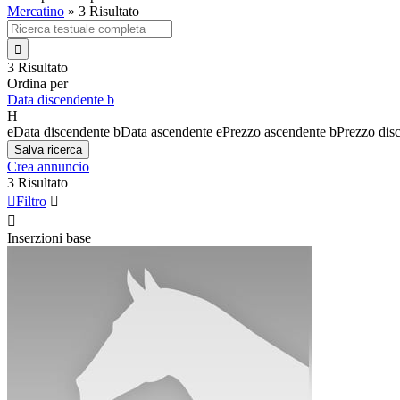
Mercatino
»
3 Risultato

3 Risultato
Ordina per
Data discendente
b
H
e
Data discendente
b
Data ascendente
e
Prezzo ascendente
b
Prezzo dis
Salva ricerca
Crea annuncio
3 Risultato

Filtro


Inserzioni base