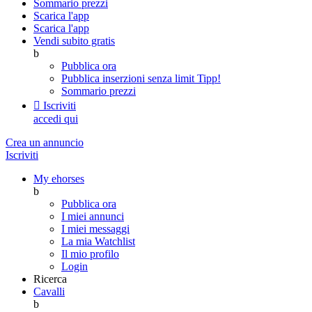
Sommario prezzi
Scarica l'app
Scarica l'app
Vendi subito gratis
b
Pubblica ora
Pubblica inserzioni senza limit
Tipp!
Sommario prezzi

Iscriviti
accedi qui
Crea un annuncio
Iscriviti
My ehorses
b
Pubblica ora
I miei annunci
I miei messaggi
La mia Watchlist
Il mio profilo
Login
Ricerca
Cavalli
b