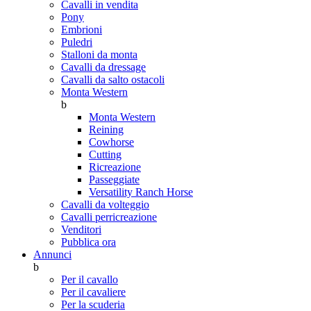
Cavalli in vendita
Pony
Embrioni
Puledri
Stalloni da monta
Cavalli da dressage
Cavalli da salto ostacoli
Monta Western
b
Monta Western
Reining
Cowhorse
Cutting
Ricreazione
Passeggiate
Versatility Ranch Horse
Cavalli da volteggio
Cavalli perricreazione
Venditori
Pubblica ora
Annunci
b
Per il cavallo
Per il cavaliere
Per la scuderia