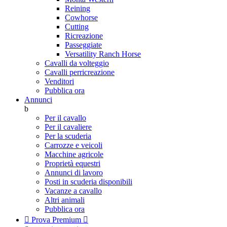
Reining
Cowhorse
Cutting
Ricreazione
Passeggiate
Versatility Ranch Horse
Cavalli da volteggio
Cavalli perricreazione
Venditori
Pubblica ora
Annunci
b
Per il cavallo
Per il cavaliere
Per la scuderia
Carrozze e veicoli
Macchine agricole
Proprietà equestri
Annunci di lavoro
Posti in scuderia disponibili
Vacanze a cavallo
Altri animali
Pubblica ora

Prova Premium
