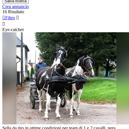
Salva ricerca
Crea annuncio
16 Risultato

Filtro


Eye-catcher
Sella da tiro in ottime condizioni per team di 1 e 2 cavalli, nera,