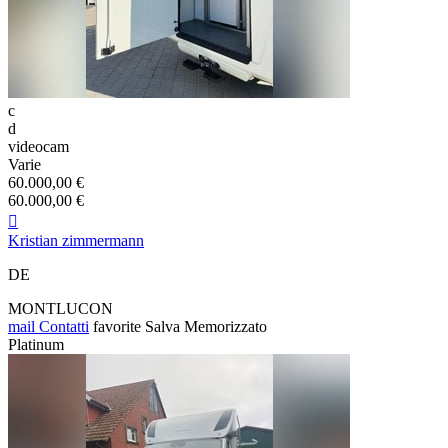
c
d
videocam
Varie
60.000,00 €
60.000,00 €

Kristian zimmermann
DE
MONTLUCON
mail
Contatti
favorite
Salva
Memorizzato
Platinum