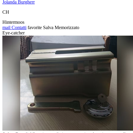
Jolanda Burgherr
CH
Hintermoos
mail
Contatti
favorite
Salva
Memorizzato
Eye-catcher