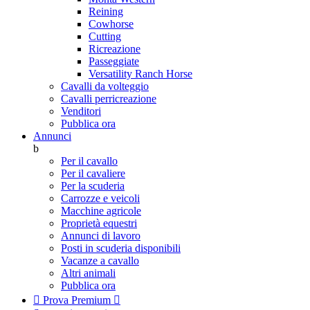
Reining
Cowhorse
Cutting
Ricreazione
Passeggiate
Versatility Ranch Horse
Cavalli da volteggio
Cavalli perricreazione
Venditori
Pubblica ora
Annunci
b
Per il cavallo
Per il cavaliere
Per la scuderia
Carrozze e veicoli
Macchine agricole
Proprietà equestri
Annunci di lavoro
Posti in scuderia disponibili
Vacanze a cavallo
Altri animali
Pubblica ora

Prova Premium
