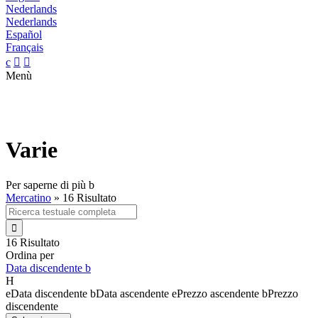
Nederlands
Nederlands
Español
Français
c


Menù
Varie
Per saperne di più
b
Mercatino
»
16 Risultato

16 Risultato
Ordina per
Data discendente
b
H
e
Data discendente
b
Data ascendente
e
Prezzo ascendente
b
Prezzo
discendente