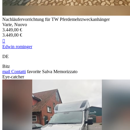
Nachläufervorrichtung für TW Pferdemehrzweckanhänger
Varie, Nuovo
3.449,00 €
3.449,00 €

Edwin rominger
DE
Bitz
mail
Contatti
favorite
Salva
Memorizzato
Eye-catcher