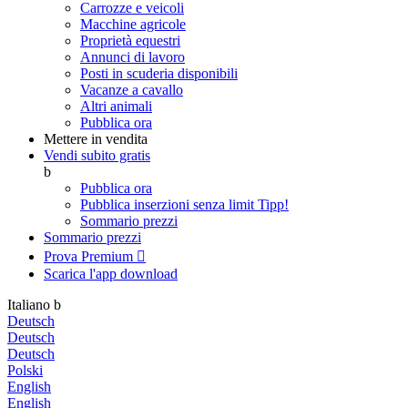
Carrozze e veicoli
Macchine agricole
Proprietà equestri
Annunci di lavoro
Posti in scuderia disponibili
Vacanze a cavallo
Altri animali
Pubblica ora
Mettere in vendita
Vendi subito gratis
b
Pubblica ora
Pubblica inserzioni senza limit
Tipp!
Sommario prezzi
Sommario prezzi
Prova Premium

Scarica l'app
download
Italiano
b
Deutsch
Deutsch
Deutsch
Polski
English
English