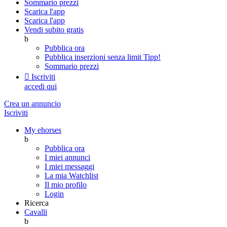
Sommario prezzi
Scarica l'app
Scarica l'app
Vendi subito gratis
b
Pubblica ora
Pubblica inserzioni senza limit
Tipp!
Sommario prezzi

Iscriviti
accedi qui
Crea un annuncio
Iscriviti
My ehorses
b
Pubblica ora
I miei annunci
I miei messaggi
La mia Watchlist
Il mio profilo
Login
Ricerca
Cavalli
b