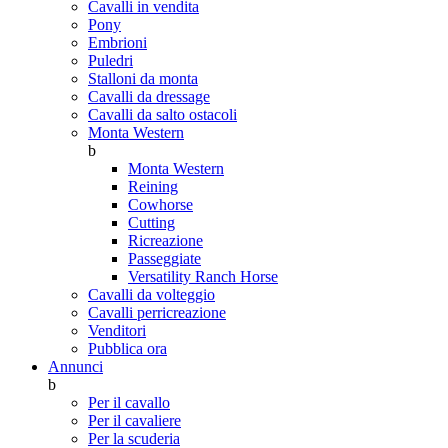
Cavalli in vendita
Pony
Embrioni
Puledri
Stalloni da monta
Cavalli da dressage
Cavalli da salto ostacoli
Monta Western
b
Monta Western
Reining
Cowhorse
Cutting
Ricreazione
Passeggiate
Versatility Ranch Horse
Cavalli da volteggio
Cavalli perricreazione
Venditori
Pubblica ora
Annunci
b
Per il cavallo
Per il cavaliere
Per la scuderia