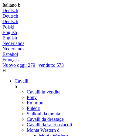
Italiano
b
Deutsch
Deutsch
Deutsch
Polski
English
English
Nederlands
Nederlands
Español
Français
Nuovo oggi: 279
|
venduto: 573
H
Cavalli
b
Cavalli in vendita
Pony
Embrioni
Puledri
Stalloni da monta
Cavalli da dressage
Cavalli da salto ostacoli
Monta Western
d
Monta Western