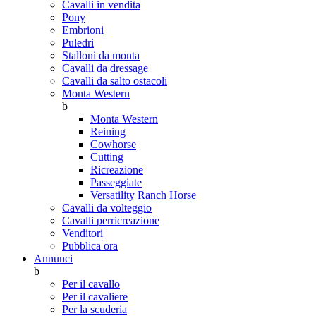
Cavalli in vendita
Pony
Embrioni
Puledri
Stalloni da monta
Cavalli da dressage
Cavalli da salto ostacoli
Monta Western
b
Monta Western
Reining
Cowhorse
Cutting
Ricreazione
Passeggiate
Versatility Ranch Horse
Cavalli da volteggio
Cavalli perricreazione
Venditori
Pubblica ora
Annunci
b
Per il cavallo
Per il cavaliere
Per la scuderia