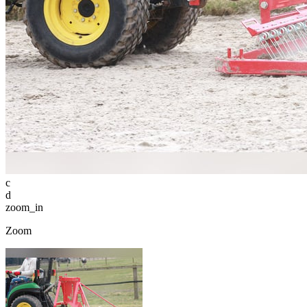
c
d
zoom_in
Zoom