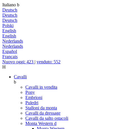
Italiano
b
Deutsch
Deutsch
Deutsch
Polski
English
English
Nederlands
Nederlands
Español
Français
Nuovo oggi: 423
|
venduto: 552
H
Cavalli
b
Cavalli in vendita
Pony
Embrioni
Puledri
Stalloni da monta
Cavalli da dressage
Cavalli da salto ostacoli
Monta Western
d
Monta Western