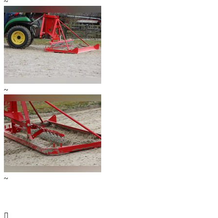
~
~
~
