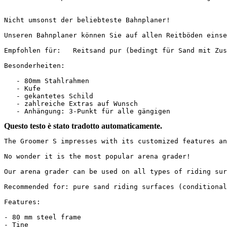
Nicht umsonst der beliebteste Bahnplaner!

Unseren Bahnplaner können Sie auf allen Reitböden einse
Empfohlen für:   Reitsand pur (bedingt für Sand mit Zusch
Besonderheiten:

   - 80mm Stahlrahmen

   - Kufe

   - gekantetes Schild

   - zahlreiche Extras auf Wunsch

   - Anhängung: 3-Punkt für alle gängigen
Questo testo è stato tradotto automaticamente.
The Groomer S impresses with its customized features an
No wonder it is the most popular arena grader!

Our arena grader can be used on all types of riding sur
Recommended for: pure sand riding surfaces (conditional
Features:

- 80 mm steel frame

- Tine
