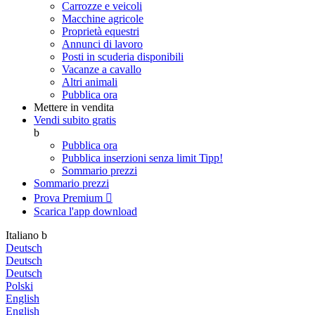
Carrozze e veicoli
Macchine agricole
Proprietà equestri
Annunci di lavoro
Posti in scuderia disponibili
Vacanze a cavallo
Altri animali
Pubblica ora
Mettere in vendita
Vendi subito gratis
b
Pubblica ora
Pubblica inserzioni senza limit
Tipp!
Sommario prezzi
Sommario prezzi
Prova Premium

Scarica l'app
download
Italiano
b
Deutsch
Deutsch
Deutsch
Polski
English
English