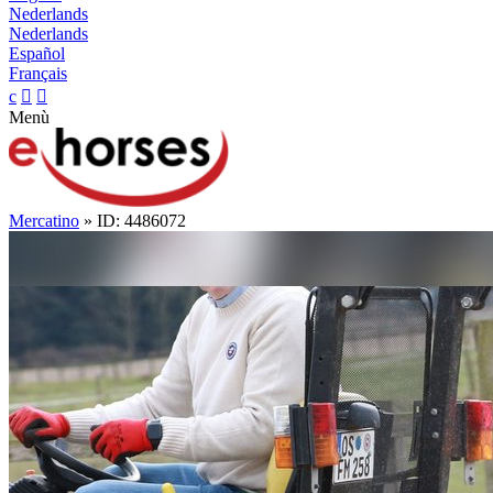
Nederlands
Nederlands
Español
Français
c


Menù
Mercatino
» ID: 4486072