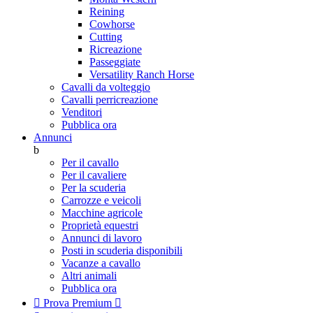
Reining
Cowhorse
Cutting
Ricreazione
Passeggiate
Versatility Ranch Horse
Cavalli da volteggio
Cavalli perricreazione
Venditori
Pubblica ora
Annunci
b
Per il cavallo
Per il cavaliere
Per la scuderia
Carrozze e veicoli
Macchine agricole
Proprietà equestri
Annunci di lavoro
Posti in scuderia disponibili
Vacanze a cavallo
Altri animali
Pubblica ora

Prova Premium
