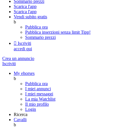
Sommario prezzi
Scarica l'app
Scarica l'app
Vendi subito gratis
b
Pubblica ora
Pubblica inserzioni senza limit
Tipp!
Sommario prezzi

Iscriviti
accedi qui
Crea un annuncio
Iscriviti
My ehorses
b
Pubblica ora
I miei annunci
I miei messaggi
La mia Watchlist
Il mio profilo
Login
Ricerca
Cavalli
b