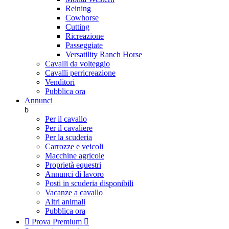
Reining
Cowhorse
Cutting
Ricreazione
Passeggiate
Versatility Ranch Horse
Cavalli da volteggio
Cavalli perricreazione
Venditori
Pubblica ora
Annunci
b
Per il cavallo
Per il cavaliere
Per la scuderia
Carrozze e veicoli
Macchine agricole
Proprietà equestri
Annunci di lavoro
Posti in scuderia disponibili
Vacanze a cavallo
Altri animali
Pubblica ora

Prova Premium
