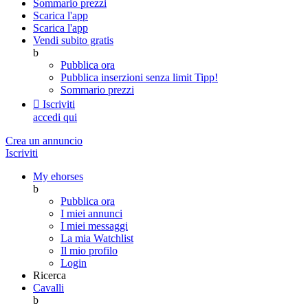
Sommario prezzi
Scarica l'app
Scarica l'app
Vendi subito gratis
b
Pubblica ora
Pubblica inserzioni senza limit
Tipp!
Sommario prezzi

Iscriviti
accedi qui
Crea un annuncio
Iscriviti
My ehorses
b
Pubblica ora
I miei annunci
I miei messaggi
La mia Watchlist
Il mio profilo
Login
Ricerca
Cavalli
b