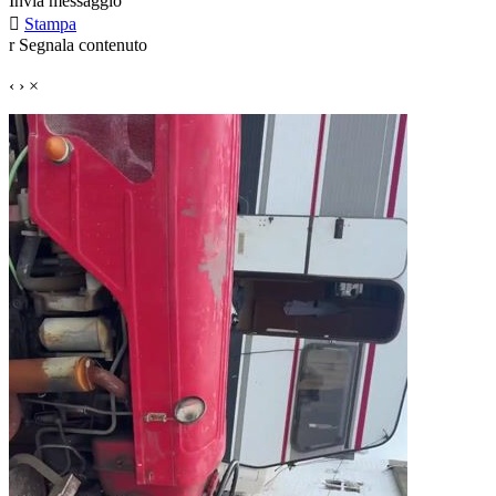
Invia messaggio

Stampa
r
Segnala contenuto
‹
›
×