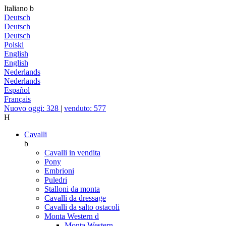
Italiano
b
Deutsch
Deutsch
Deutsch
Polski
English
English
Nederlands
Nederlands
Español
Français
Nuovo oggi: 328
|
venduto: 577
H
Cavalli
b
Cavalli in vendita
Pony
Embrioni
Puledri
Stalloni da monta
Cavalli da dressage
Cavalli da salto ostacoli
Monta Western
d
Monta Western