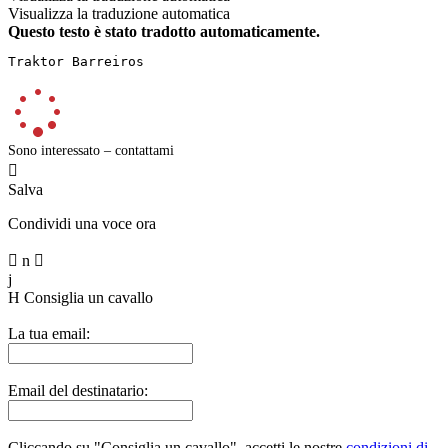
Visualizza la traduzione automatica
Questo testo è stato tradotto automaticamente.
Traktor Barreiros
Sono interessato – contattami

Salva
Condividi una voce ora

n

j
H
Consiglia un cavallo
La tua email:
Email del destinatario:
Cliccando su "Consiglia un cavallo", accetti le nostre
condizioni di