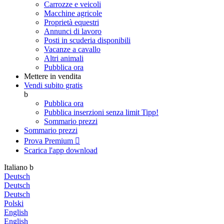
Carrozze e veicoli
Macchine agricole
Proprietà equestri
Annunci di lavoro
Posti in scuderia disponibili
Vacanze a cavallo
Altri animali
Pubblica ora
Mettere in vendita
Vendi subito gratis
b
Pubblica ora
Pubblica inserzioni senza limit
Tipp!
Sommario prezzi
Sommario prezzi
Prova Premium

Scarica l'app
download
Italiano
b
Deutsch
Deutsch
Deutsch
Polski
English
English