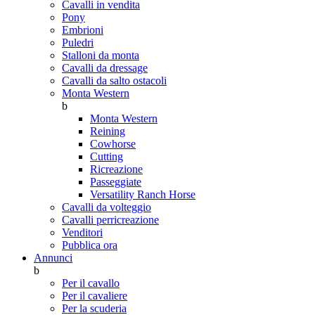
Cavalli in vendita
Pony
Embrioni
Puledri
Stalloni da monta
Cavalli da dressage
Cavalli da salto ostacoli
Monta Western
b
Monta Western
Reining
Cowhorse
Cutting
Ricreazione
Passeggiate
Versatility Ranch Horse
Cavalli da volteggio
Cavalli perricreazione
Venditori
Pubblica ora
Annunci
b
Per il cavallo
Per il cavaliere
Per la scuderia