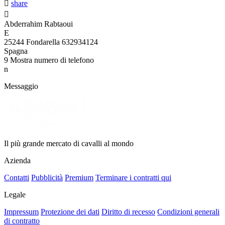

share

Abderrahim Rabtaoui
E
25244 Fondarella 632934124
Spagna
9
Mostra numero di telefono
n
Messaggio
Il più grande mercato di cavalli al mondo
Azienda
Contatti
Pubblicità
Premium
Terminare i contratti qui
Legale
Impressum
Protezione dei dati
Diritto di recesso
Condizioni generali
di contratto