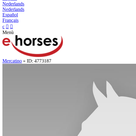
Nederlands
Nederlands
Español
Français
c


Menù
Mercatino
» ID: 4773187