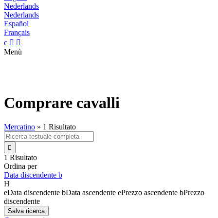
Nederlands
Nederlands
Español
Français
c


Menù
Comprare cavalli
Mercatino
»
1 Risultato

1 Risultato
Ordina per
Data discendente
b
H
e
Data discendente
b
Data ascendente
e
Prezzo ascendente
b
Prezzo
discendente
Salva ricerca