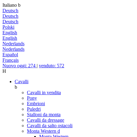
Italiano
b
Deutsch
Deutsch
Deutsch
Polski
English
English
Nederlands
Nederlands
Español
Français
Nuovo oggi: 274
|
venduto: 572
H
Cavalli
b
Cavalli in vendita
Pony
Embrioni
Puledri
Stalloni da monta
Cavalli da dressage
Cavalli da salto ostacoli
Monta Western
d
Monta Western