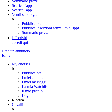
Sommario prezzi
Scarica l'app
Scarica l'app
Vendi subito gratis
b
Pubblica ora
Pubblica inserzioni senza limit
Tipp!
Sommario prezzi

Iscriviti
accedi qui
Crea un annuncio
Iscriviti
My ehorses
b
Pubblica ora
I miei annunci
I miei messaggi
La mia Watchlist
Il mio profilo
Login
Ricerca
Cavalli
b