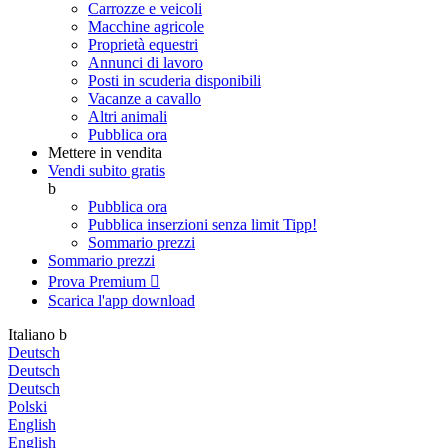
Carrozze e veicoli
Macchine agricole
Proprietà equestri
Annunci di lavoro
Posti in scuderia disponibili
Vacanze a cavallo
Altri animali
Pubblica ora
Mettere in vendita
Vendi subito gratis
b
Pubblica ora
Pubblica inserzioni senza limit
Tipp!
Sommario prezzi
Sommario prezzi
Prova Premium

Scarica l'app
download
Italiano
b
Deutsch
Deutsch
Deutsch
Polski
English
English