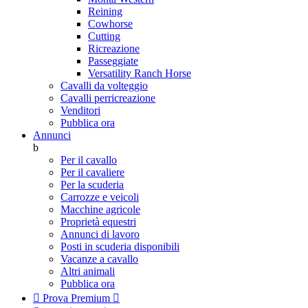
Reining
Cowhorse
Cutting
Ricreazione
Passeggiate
Versatility Ranch Horse
Cavalli da volteggio
Cavalli perricreazione
Venditori
Pubblica ora
Annunci
b
Per il cavallo
Per il cavaliere
Per la scuderia
Carrozze e veicoli
Macchine agricole
Proprietà equestri
Annunci di lavoro
Posti in scuderia disponibili
Vacanze a cavallo
Altri animali
Pubblica ora

Prova Premium
