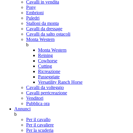
Cavalli in vendita
Pony
Embrioni
Puledri
Stalloni da monta
Cavalli da dressage
Cavalli da salto ostacoli
Monta Western
b
Monta Western
Reining
Cowhorse
Cutting
Ricreazione
Passeggiate
Versatility Ranch Horse
Cavalli da volteggio
Cavalli perricreazione
Venditori
Pubblica ora
Annunci
b
Per il cavallo
Per il cavaliere
Per la scuderia