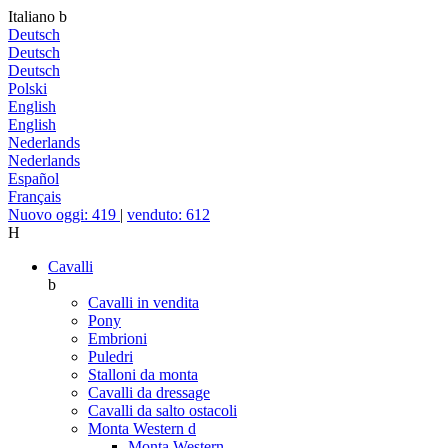
Italiano
b
Deutsch
Deutsch
Deutsch
Polski
English
English
Nederlands
Nederlands
Español
Français
Nuovo oggi: 419
|
venduto: 612
H
Cavalli
b
Cavalli in vendita
Pony
Embrioni
Puledri
Stalloni da monta
Cavalli da dressage
Cavalli da salto ostacoli
Monta Western
d
Monta Western