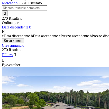
Mercatino
»
270 Risultato

270 Risultato
Ordina per
Data discendente
b
H
e
Data discendente
b
Data ascendente
e
Prezzo ascendente
b
Prezzo dis
Salva ricerca
Crea annuncio
270 Risultato

Filtro


Eye-catcher