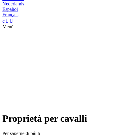
Nederlands
Español
Français
c


Menù
Proprietà per cavalli
Per saperne di più
b