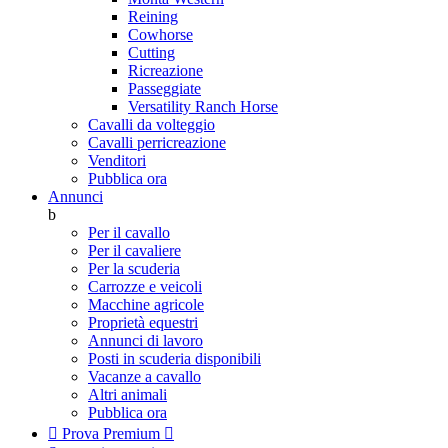
Reining
Cowhorse
Cutting
Ricreazione
Passeggiate
Versatility Ranch Horse
Cavalli da volteggio
Cavalli perricreazione
Venditori
Pubblica ora
Annunci
b
Per il cavallo
Per il cavaliere
Per la scuderia
Carrozze e veicoli
Macchine agricole
Proprietà equestri
Annunci di lavoro
Posti in scuderia disponibili
Vacanze a cavallo
Altri animali
Pubblica ora

Prova Premium
