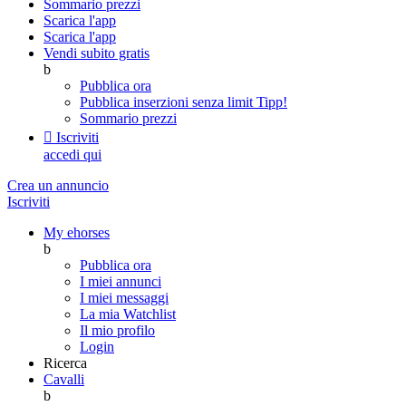
Sommario prezzi
Scarica l'app
Scarica l'app
Vendi subito gratis
b
Pubblica ora
Pubblica inserzioni senza limit
Tipp!
Sommario prezzi

Iscriviti
accedi qui
Crea un annuncio
Iscriviti
My ehorses
b
Pubblica ora
I miei annunci
I miei messaggi
La mia Watchlist
Il mio profilo
Login
Ricerca
Cavalli
b