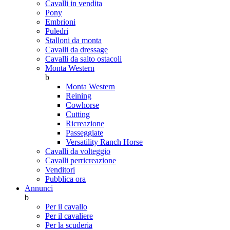
Cavalli in vendita
Pony
Embrioni
Puledri
Stalloni da monta
Cavalli da dressage
Cavalli da salto ostacoli
Monta Western
b
Monta Western
Reining
Cowhorse
Cutting
Ricreazione
Passeggiate
Versatility Ranch Horse
Cavalli da volteggio
Cavalli perricreazione
Venditori
Pubblica ora
Annunci
b
Per il cavallo
Per il cavaliere
Per la scuderia