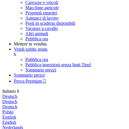
Carrozze e veicoli
Macchine agricole
Proprietà equestri
Annunci di lavoro
Posti in scuderia disponibili
Vacanze a cavallo
Altri animali
Pubblica ora
Mettere in vendita
Vendi subito gratis
b
Pubblica ora
Pubblica inserzioni senza limit
Tipp!
Sommario prezzi
Sommario prezzi
Prova Premium

Italiano
b
Deutsch
Deutsch
Deutsch
Polski
English
English
Nederlands