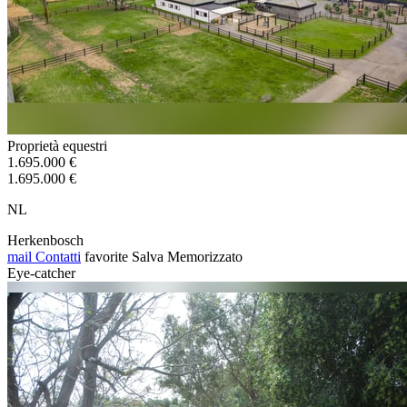
Proprietà equestri
1.695.000 €
1.695.000 €
NL
Herkenbosch
mail
Contatti
favorite
Salva
Memorizzato
Eye-catcher