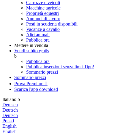
Carrozze e veicoli
Macchine agricole
Proprietà equestri
Annunci di lavoro
Posti in scuderia disponibili
Vacanze a cavallo
Altri animali
Pubblica ora
Mettere in vendita
Vendi subito gratis
b
Pubblica ora
Pubblica inserzioni senza limit
Tipp!
Sommario prezzi
Sommario prezzi
Prova Premium

Scarica l'app
download
Italiano
b
Deutsch
Deutsch
Deutsch
Polski
English
English