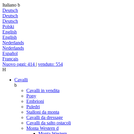
Italiano
b
Deutsch
Deutsch
Deutsch
Polski
English
English
Nederlands
Nederlands
Español
Français
Nuovo oggi: 414
|
venduto: 554
H
Cavalli
b
Cavalli in vendita
Pony
Embrioni
Puledri
Stalloni da monta
Cavalli da dressage
Cavalli da salto ostacoli
Monta Western
d
Monta Western