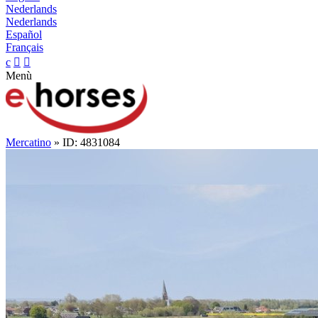
Nederlands
Nederlands
Español
Français
c


Menù
Mercatino
» ID: 4831084