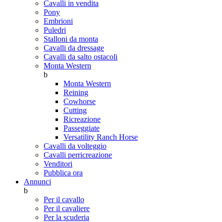
Cavalli in vendita
Pony
Embrioni
Puledri
Stalloni da monta
Cavalli da dressage
Cavalli da salto ostacoli
Monta Western
b
Monta Western
Reining
Cowhorse
Cutting
Ricreazione
Passeggiate
Versatility Ranch Horse
Cavalli da volteggio
Cavalli perricreazione
Venditori
Pubblica ora
Annunci
b
Per il cavallo
Per il cavaliere
Per la scuderia