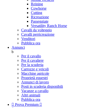
Reining
Cowhorse
Cutting
Ricreazione
Passeggiate
Versatility Ranch Horse
Cavalli da volteggio
Cavalli perricreazione
Venditori
Pubblica ora
Annunci
b
Per il cavallo
Per il cavaliere
Per la scuderia
Carrozze e veicoli
Macchine agricole
Proprietà equestri
Annunci di lavoro
Posti in scuderia disponibili
Vacanze a cavallo
Altri animali
Pubblica ora

Prova Premium
