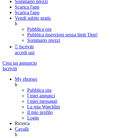
Sommario prezzi
Scarica l'app
Scarica l'app
Vendi subito gratis
b
Pubblica ora
Pubblica inserzioni senza limit
Tipp!
Sommario prezzi

Iscriviti
accedi qui
Crea un annuncio
Iscriviti
My ehorses
b
Pubblica ora
I miei annunci
I miei messaggi
La mia Watchlist
Il mio profilo
Login
Ricerca
Cavalli
b