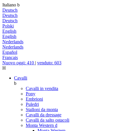
Italiano
b
Deutsch
Deutsch
Deutsch
Polski
English
English
Nederlands
Nederlands
Español
Français
Nuovo oggi: 410
|
venduto: 603
H
Cavalli
b
Cavalli in vendita
Pony
Embrioni
Puledri
Stalloni da monta
Cavalli da dressage
Cavalli da salto ostacoli
Monta Western
d
Monta Western