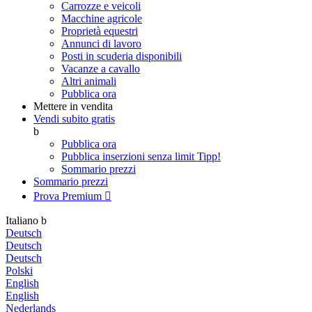
Carrozze e veicoli
Macchine agricole
Proprietà equestri
Annunci di lavoro
Posti in scuderia disponibili
Vacanze a cavallo
Altri animali
Pubblica ora
Mettere in vendita
Vendi subito gratis
b
Pubblica ora
Pubblica inserzioni senza limit
Tipp!
Sommario prezzi
Sommario prezzi
Prova Premium

Italiano
b
Deutsch
Deutsch
Deutsch
Polski
English
English
Nederlands