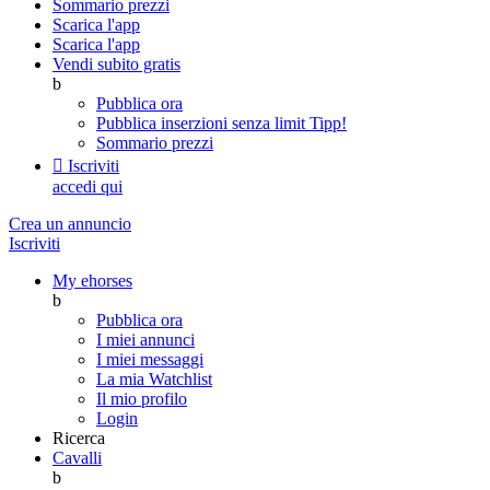
Sommario prezzi
Scarica l'app
Scarica l'app
Vendi subito gratis
b
Pubblica ora
Pubblica inserzioni senza limit
Tipp!
Sommario prezzi

Iscriviti
accedi qui
Crea un annuncio
Iscriviti
My ehorses
b
Pubblica ora
I miei annunci
I miei messaggi
La mia Watchlist
Il mio profilo
Login
Ricerca
Cavalli
b