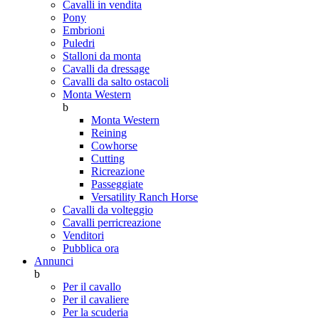
Cavalli in vendita
Pony
Embrioni
Puledri
Stalloni da monta
Cavalli da dressage
Cavalli da salto ostacoli
Monta Western
b
Monta Western
Reining
Cowhorse
Cutting
Ricreazione
Passeggiate
Versatility Ranch Horse
Cavalli da volteggio
Cavalli perricreazione
Venditori
Pubblica ora
Annunci
b
Per il cavallo
Per il cavaliere
Per la scuderia