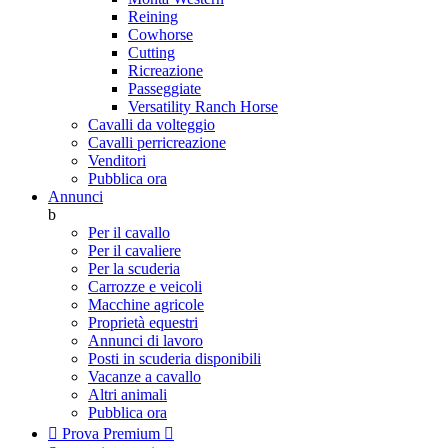
Reining
Cowhorse
Cutting
Ricreazione
Passeggiate
Versatility Ranch Horse
Cavalli da volteggio
Cavalli perricreazione
Venditori
Pubblica ora
Annunci
b
Per il cavallo
Per il cavaliere
Per la scuderia
Carrozze e veicoli
Macchine agricole
Proprietà equestri
Annunci di lavoro
Posti in scuderia disponibili
Vacanze a cavallo
Altri animali
Pubblica ora

Prova Premium
