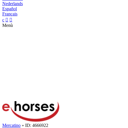
Nederlands
Español
Français
c


Menù
Mercatino
» ID: 4666922