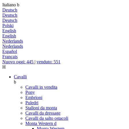
Italiano
b
Deutsch
Deutsch
Deutsch
Polski
English
English
Nederlands
Nederlands
Español
Français
Nuovo oggi: 445
|
venduto: 551
H
Cavalli
b
Cavalli in vendita
Pony
Embrioni
Puledri
Stalloni da monta
Cavalli da dressage
Cavalli da salto ostacoli
Monta Western
d
Monta Western