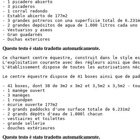
- 1 picadero abierto

- 3 picaderos

- 1 corral redondo

- Establo abierto de 177m2

- 3 grandes potreros con una superficie total de 6.231m2
- 2 grandes depósitos de agua de 1.000 litros cada uno

- Vestuarios y aseos

- Gran guadarnés

- Duchas exteriores
Questo testo è stato tradotto automaticamente.
Ce charmant centre équestre, construit dans le style es
L'exploitation courante avec des régleurs ainsi que des
L'établissement dispose de toutes les autorisations néces
Le centre équestre dispose de 41 boxes ainsi que de pad
- 41 boxes, dont 38 de 3m2 x 3m2 et 3,5m2 x 3,5m2 - tous
- 1 manège ouvert

- 3 manèges

- 1 roundpen

- écurie ouverte 177m2

- 3 grands paddocks d'une surface totale de 6.231m2

- 2 grands dépôts d'eau de 1.000l chacun

- vestiaires et toilettes

- grande sellerie

- douches extérieures
Questo testo è stato tradotto automaticamente.