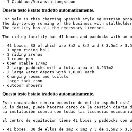
- 1 Clubhaus/Veranstaltungsraum
Questo testo è stato tradotto automaticamente.
For sale is this charming Spanish style equestrian prop
The day-to-day running of the business with stallholder
The facility has all the necessary licenses.

The riding facility has 41 boxes and paddocks with an o
- 41 boxes, 38 of which are 3m2 x 3m2 and 3 3.5m2 x 3.5m
- 1 open riding hall

- 3 riding arenas

- 1 round pen

- Open stable 177m2

- 3 large paddocks with a total area of 6,231m2

- 2 large water depots with 1,000l each

- Changing rooms and toilets

- large tack room

- outdoor showers
Questo testo è stato tradotto automaticamente.
Este encantador centro ecuestre de estilo español está 
Si lo desea, puede hacerse cargo de la gestión diaria d
La instalación cuenta con todas las licencias necesarias.
El centro de equitación tiene 41 boxes y paddocks con u
- 41 boxes, 38 de ellos de 3m2 x 3m2 y 3 de 3,5m2 x 3,5m