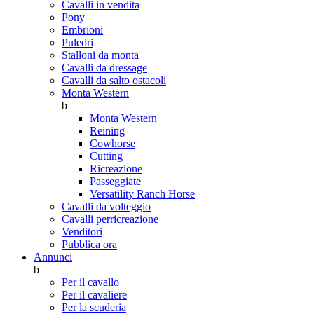
Cavalli in vendita
Pony
Embrioni
Puledri
Stalloni da monta
Cavalli da dressage
Cavalli da salto ostacoli
Monta Western
b
Monta Western
Reining
Cowhorse
Cutting
Ricreazione
Passeggiate
Versatility Ranch Horse
Cavalli da volteggio
Cavalli perricreazione
Venditori
Pubblica ora
Annunci
b
Per il cavallo
Per il cavaliere
Per la scuderia