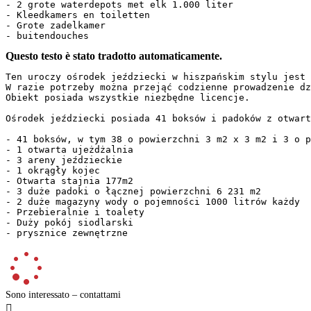
- 2 grote waterdepots met elk 1.000 liter

- Kleedkamers en toiletten

- Grote zadelkamer

- buitendouches
Questo testo è stato tradotto automaticamente.
Ten uroczy ośrodek jeździecki w hiszpańskim stylu jest 
W razie potrzeby można przejąć codzienne prowadzenie dz
Obiekt posiada wszystkie niezbędne licencje.

Ośrodek jeździecki posiada 41 boksów i padoków z otwart
- 41 boksów, w tym 38 o powierzchni 3 m2 x 3 m2 i 3 o p
- 1 otwarta ujeżdżalnia

- 3 areny jeździeckie

- 1 okrągły kojec

- Otwarta stajnia 177m2

- 3 duże padoki o łącznej powierzchni 6 231 m2

- 2 duże magazyny wody o pojemności 1000 litrów każdy

- Przebieralnie i toalety

- Duży pokój siodlarski

- prysznice zewnętrzne
Sono interessato – contattami
