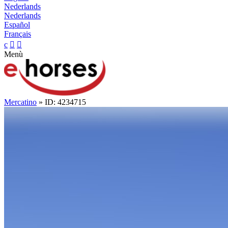
Nederlands
Nederlands
Español
Français
c


Menù
Mercatino
» ID: 4234715