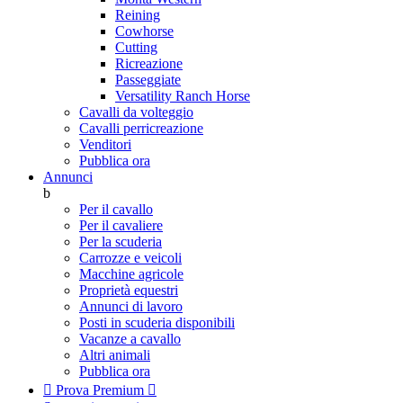
Reining
Cowhorse
Cutting
Ricreazione
Passeggiate
Versatility Ranch Horse
Cavalli da volteggio
Cavalli perricreazione
Venditori
Pubblica ora
Annunci
b
Per il cavallo
Per il cavaliere
Per la scuderia
Carrozze e veicoli
Macchine agricole
Proprietà equestri
Annunci di lavoro
Posti in scuderia disponibili
Vacanze a cavallo
Altri animali
Pubblica ora

Prova Premium
