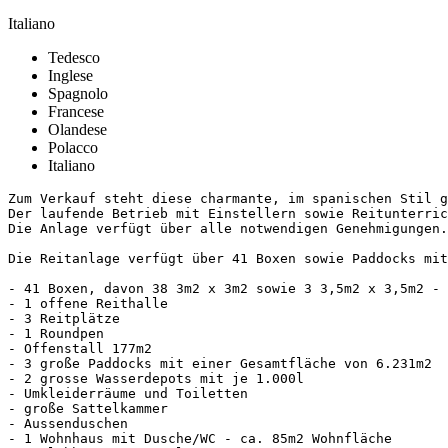
Italiano
Tedesco
Inglese
Spagnolo
Francese
Olandese
Polacco
Italiano
Zum Verkauf steht diese charmante, im spanischen Stil g
Der laufende Betrieb mit Einstellern sowie Reitunterrich
Die Anlage verfügt über alle notwendigen Genehmigungen.

Die Reitanlage verfügt über 41 Boxen sowie Paddocks mit
- 41 Boxen, davon 38 3m2 x 3m2 sowie 3 3,5m2 x 3,5m2 - a
- 1 offene Reithalle

- 3 Reitplätze

- 1 Roundpen

- Offenstall 177m2

- 3 große Paddocks mit einer Gesamtfläche von 6.231m2

- 2 grosse Wasserdepots mit je 1.000l

- Umkleiderräume und Toiletten

- große Sattelkammer

- Aussenduschen

- 1 Wohnhaus mit Dusche/WC - ca. 85m2 Wohnfläche
