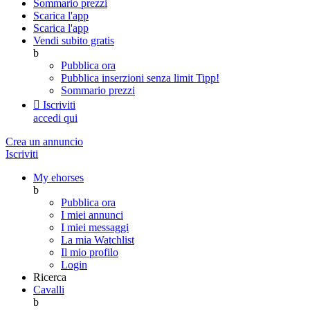
Sommario prezzi
Scarica l'app
Scarica l'app
Vendi subito gratis
b
Pubblica ora
Pubblica inserzioni senza limit
Tipp!
Sommario prezzi

Iscriviti
accedi qui
Crea un annuncio
Iscriviti
My ehorses
b
Pubblica ora
I miei annunci
I miei messaggi
La mia Watchlist
Il mio profilo
Login
Ricerca
Cavalli
b