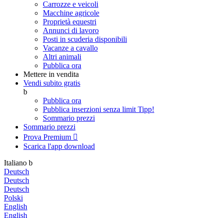
Carrozze e veicoli
Macchine agricole
Proprietà equestri
Annunci di lavoro
Posti in scuderia disponibili
Vacanze a cavallo
Altri animali
Pubblica ora
Mettere in vendita
Vendi subito gratis
b
Pubblica ora
Pubblica inserzioni senza limit
Tipp!
Sommario prezzi
Sommario prezzi
Prova Premium

Scarica l'app
download
Italiano
b
Deutsch
Deutsch
Deutsch
Polski
English
English