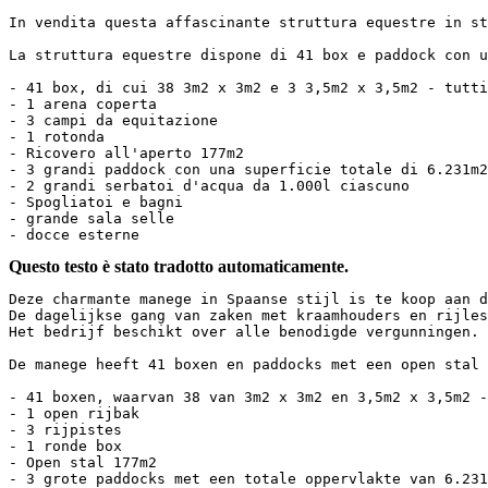
In vendita questa affascinante struttura equestre in st
La struttura equestre dispone di 41 box e paddock con u
- 41 box, di cui 38 3m2 x 3m2 e 3 3,5m2 x 3,5m2 - tutti 
- 1 arena coperta

- 3 campi da equitazione

- 1 rotonda

- Ricovero all'aperto 177m2

- 3 grandi paddock con una superficie totale di 6.231m2

- 2 grandi serbatoi d'acqua da 1.000l ciascuno

- Spogliatoi e bagni

- grande sala selle

- docce esterne
Questo testo è stato tradotto automaticamente.
Deze charmante manege in Spaanse stijl is te koop aan d
De dagelijkse gang van zaken met kraamhouders en rijless
Het bedrijf beschikt over alle benodigde vergunningen.

De manege heeft 41 boxen en paddocks met een open stal 
- 41 boxen, waarvan 38 van 3m2 x 3m2 en 3,5m2 x 3,5m2 - 
- 1 open rijbak

- 3 rijpistes

- 1 ronde box

- Open stal 177m2

- 3 grote paddocks met een totale oppervlakte van 6.231m