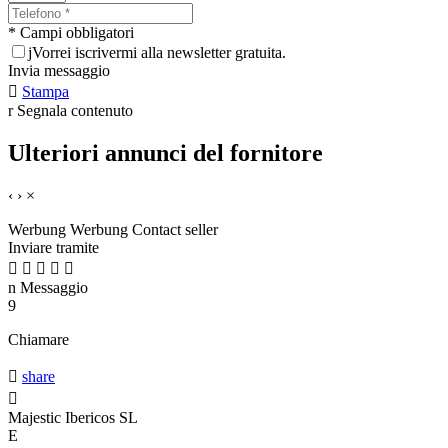
* Campi obbligatori
j
Vorrei iscrivermi alla newsletter gratuita.
Invia messaggio

Stampa
r
Segnala contenuto
Ulteriori annunci del fornitore
‹
›
×
Werbung
Werbung
Contact seller
Inviare tramite





n
Messaggio
9
Chiamare

share

Majestic Ibericos SL
E