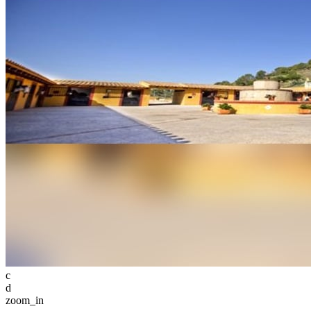
c
d
zoom_in