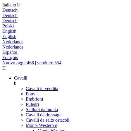
Italiano
b
Deutsch
Deutsch
Deutsch
Polski
English
English
Nederlands
Nederlands
Español
Français
Nuovo oggi: 466
|
venduto: 554
H
Cavalli
b
Cavalli in vendita
Pony
Embrioni
Puledri
Stalloni da monta
Cavalli da dressage
Cavalli da salto ostacoli
Monta Western
d
Monta Western