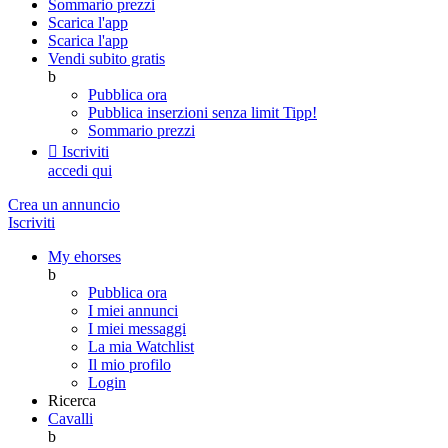
Sommario prezzi
Scarica l'app
Scarica l'app
Vendi subito gratis
b
Pubblica ora
Pubblica inserzioni senza limit
Tipp!
Sommario prezzi

Iscriviti
accedi qui
Crea un annuncio
Iscriviti
My ehorses
b
Pubblica ora
I miei annunci
I miei messaggi
La mia Watchlist
Il mio profilo
Login
Ricerca
Cavalli
b