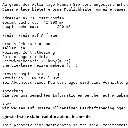
Aufgrund der Alleinlage können Sie dort ungestört Erhol
Diese Anlage bietet enorme Möglichkeiten um eine Oases f
Adresse: A-5230 Mattighofen

Gesamtfläche ca.: 42.000 m²

Hauptfläche ca.:	300 m²

Preis: Preis auf Anfrage

Grundstück ca.:	42.000 m²

Keller: ja

Heizung: Zentralheizung

Befeuerungsart:	Holz

Heizwärmebedarf: 79 kWh/(m²*a)

Energieklasse Heizwärmebedarf:	C

Provisionspflichtig:	ja

Provision: 3,6% ink.l USt

Bei Abschluss eines Kaufvertrages wird eine Vermittlungs
Anmerkung:	

Die von uns gemachten Informationen beruhen auf Angaben
AGB:	

Wir weisen auf unsere Allgemeinen Geschäftsbedingungen 
Questo testo è stato tradotto automaticamente.
This property near Mattighofen is the ideal manifestati