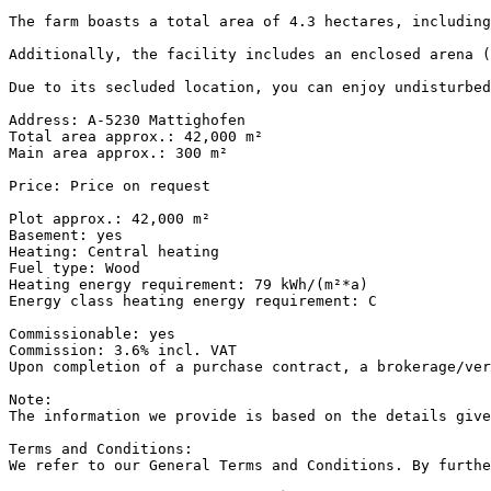
The farm boasts a total area of 4.3 hectares, including
Additionally, the facility includes an enclosed arena (
Due to its secluded location, you can enjoy undisturbed
Address: A-5230 Mattighofen  

Total area approx.: 42,000 m²  

Main area approx.: 300 m²  

Price: Price on request  

Plot approx.: 42,000 m²  

Basement: yes  

Heating: Central heating  

Fuel type: Wood  

Heating energy requirement: 79 kWh/(m²*a)  

Energy class heating energy requirement: C  

Commissionable: yes  

Commission: 3.6% incl. VAT  

Upon completion of a purchase contract, a brokerage/ver
Note:  

The information we provide is based on the details give
Terms and Conditions:  

We refer to our General Terms and Conditions. By furthe