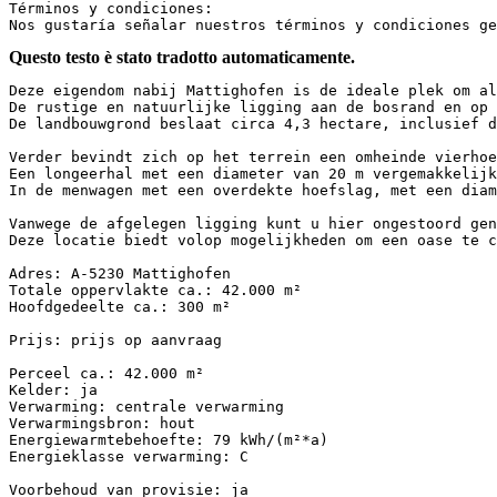
Términos y condiciones:  

Nos gustaría señalar nuestros términos y condiciones ge
Questo testo è stato tradotto automaticamente.
Deze eigendom nabij Mattighofen is de ideale plek om al
De rustige en natuurlijke ligging aan de bosrand en op 
De landbouwgrond beslaat circa 4,3 hectare, inclusief d
Verder bevindt zich op het terrein een omheinde vierhoe
Een longeerhal met een diameter van 20 m vergemakkelijk
In de menwagen met een overdekte hoefslag, met een diam
Vanwege de afgelegen ligging kunt u hier ongestoord gen
Deze locatie biedt volop mogelijkheden om een oase te c
Adres: A-5230 Mattighofen  

Totale oppervlakte ca.: 42.000 m²  

Hoofdgedeelte ca.: 300 m²  

Prijs: prijs op aanvraag  

Perceel ca.: 42.000 m²  

Kelder: ja  

Verwarming: centrale verwarming  

Verwarmingsbron: hout  

Energiewarmtebehoefte: 79 kWh/(m²*a)  

Energieklasse verwarming: C  

Voorbehoud van provisie: ja  
