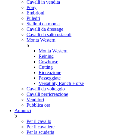
Cavalli in vendita
Pony
Embrioni
Puledri
Stalloni da monta
Cavalli da dressage
Cavalli da salto ostacoli
Monta Western
b
Monta Western
Reining
Cowhorse
Cutting
Ricreazione
Passeggiate
Versatility Ranch Horse
Cavalli da volteggio
Cavalli perricreazione
Venditori
Pubblica ora
Annunci
b
Per il cavallo
Per il cavaliere
Per la scuderia