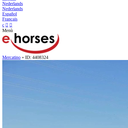
Nederlands
Nederlands
Español
Français
c


Menù
Mercatino
» ID: 4408324