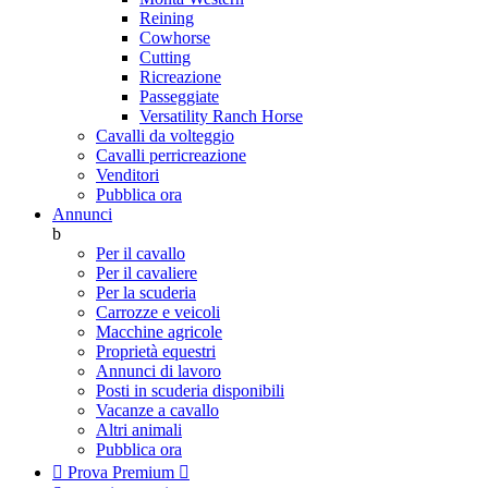
Reining
Cowhorse
Cutting
Ricreazione
Passeggiate
Versatility Ranch Horse
Cavalli da volteggio
Cavalli perricreazione
Venditori
Pubblica ora
Annunci
b
Per il cavallo
Per il cavaliere
Per la scuderia
Carrozze e veicoli
Macchine agricole
Proprietà equestri
Annunci di lavoro
Posti in scuderia disponibili
Vacanze a cavallo
Altri animali
Pubblica ora

Prova Premium
