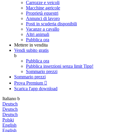
Carrozze e veicoli
Macchine agricole
Proprietà equestri
Annunci di lavoro
Posti in scuderia disponibili
Vacanze a cavallo
Altri animali
Pubblica ora
Mettere in vendita
Vendi subito gratis
b
Pubblica ora
Pubblica inserzioni senza limit
Tipp!
Sommario prezzi
Sommario prezzi
Prova Premium

Scarica l'app
download
Italiano
b
Deutsch
Deutsch
Deutsch
Polski
English
English