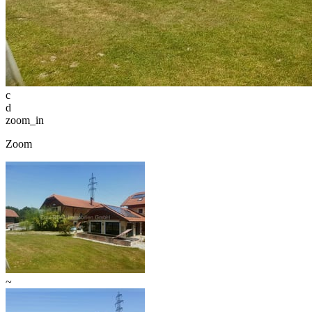
c
d
zoom_in
Zoom
~