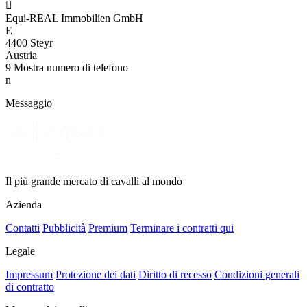

Equi-REAL Immobilien GmbH
E
4400 Steyr
Austria
9
Mostra numero di telefono
n
Messaggio
Il più grande mercato di cavalli al mondo
Azienda
Contatti
Pubblicità
Premium
Terminare i contratti qui
Legale
Impressum
Protezione dei dati
Diritto di recesso
Condizioni generali
di contratto