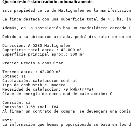
Questo testo è stato tradotto automaticamente.
Esta propiedad cerca de Mattighofen es la manifestación
La finca destaca con una superficie total de 4,3 ha, in
Además, en la instalación hay un cuadrilátero cercado (
Debido a su ubicación aislada, podrá disfrutar de un de
Dirección: A-5230 Mattighofen  

Superficie total aprox.: 42.000 m²  

Superficie principal aprox.: 300 m²  

Precio: Precio a consultar  

Terreno aprox.: 42.000 m²  

Sótano: sí  

Calefacción: calefacción central  

Tipo de combustible: madera  

Necesidad de calefacción: 79 kWh/(m²*a)  

Clase de energía de necesidad de calefacción: C  

Comisión: sí  

Comisión: 3,6% incl. IVA  

Al firmar un contrato de compra, se devengará una comis
Nota:  

La información que hemos proporcionado se basa en los d