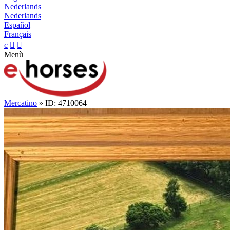
Nederlands
Nederlands
Español
Français
c


Menù
Mercatino
» ID: 4710064