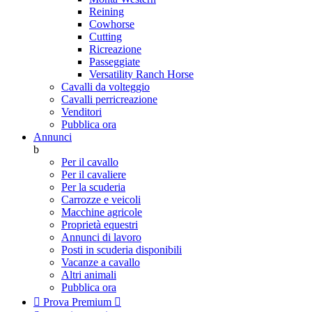
Reining
Cowhorse
Cutting
Ricreazione
Passeggiate
Versatility Ranch Horse
Cavalli da volteggio
Cavalli perricreazione
Venditori
Pubblica ora
Annunci
b
Per il cavallo
Per il cavaliere
Per la scuderia
Carrozze e veicoli
Macchine agricole
Proprietà equestri
Annunci di lavoro
Posti in scuderia disponibili
Vacanze a cavallo
Altri animali
Pubblica ora

Prova Premium
