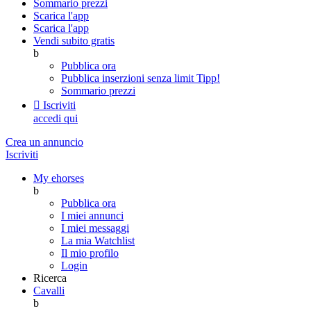
Sommario prezzi
Scarica l'app
Scarica l'app
Vendi subito gratis
b
Pubblica ora
Pubblica inserzioni senza limit
Tipp!
Sommario prezzi

Iscriviti
accedi qui
Crea un annuncio
Iscriviti
My ehorses
b
Pubblica ora
I miei annunci
I miei messaggi
La mia Watchlist
Il mio profilo
Login
Ricerca
Cavalli
b