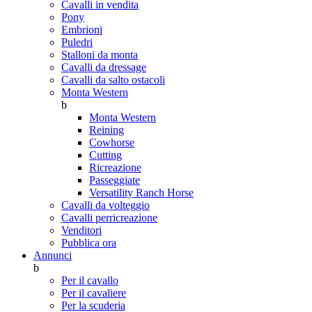
Cavalli in vendita
Pony
Embrioni
Puledri
Stalloni da monta
Cavalli da dressage
Cavalli da salto ostacoli
Monta Western
b
Monta Western
Reining
Cowhorse
Cutting
Ricreazione
Passeggiate
Versatility Ranch Horse
Cavalli da volteggio
Cavalli perricreazione
Venditori
Pubblica ora
Annunci
b
Per il cavallo
Per il cavaliere
Per la scuderia