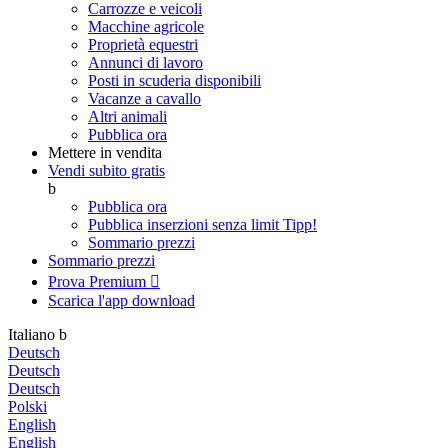
Carrozze e veicoli
Macchine agricole
Proprietà equestri
Annunci di lavoro
Posti in scuderia disponibili
Vacanze a cavallo
Altri animali
Pubblica ora
Mettere in vendita
Vendi subito gratis
b
Pubblica ora
Pubblica inserzioni senza limit
Tipp!
Sommario prezzi
Sommario prezzi
Prova Premium

Scarica l'app
download
Italiano
b
Deutsch
Deutsch
Deutsch
Polski
English
English