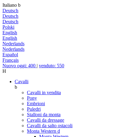
Italiano
b
Deutsch
Deutsch
Deutsch
Polski
English
English
Nederlands
Nederlands
Español
Français
Nuovo oggi: 400
|
venduto: 550
H
Cavalli
b
Cavalli in vendita
Pony
Embrioni
Puledri
Stalloni da monta
Cavalli da dressage
Cavalli da salto ostacoli
Monta Western
d
Monta Western