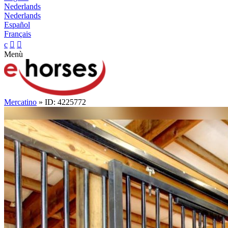
Nederlands
Nederlands
Español
Français
c


Menù
Mercatino
» ID: 4225772