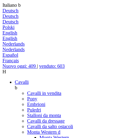
Italiano
b
Deutsch
Deutsch
Deutsch
Polski
English
English
Nederlands
Nederlands
Español
Français
Nuovo oggi: 409
|
venduto: 603
H
Cavalli
b
Cavalli in vendita
Pony
Embrioni
Puledri
Stalloni da monta
Cavalli da dressage
Cavalli da salto ostacoli
Monta Western
d
Monta Western