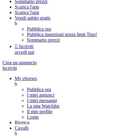
Sommario prezzi
Scarica l'app
Scarica l'app
Vendi subito gratis
b
Pubblica ora
Pubblica inserzioni senza limit
Tipp!
Sommario prezzi

Iscriviti
accedi qui
Crea un annuncio
Iscriviti
My ehorses
b
Pubblica ora
I miei annunci
I miei messaggi
La mia Watchlist
Il mio profilo
Login
Ricerca
Cavalli
b