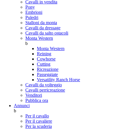
Cavalli in vendita
Pony
Embrioni
Puledri
Stalloni da monta
Cavalli da dressage
Cavalli da salto ostacoli
Monta Western
b
Monta Western
Reining
Cowhorse
Cutting
Ricreazione
Passeggiate
Versatility Ranch Horse
Cavalli da volteggio
Cavalli perricreazione
Venditori
Pubblica ora
Annunci
b
Per il cavallo
Per il cavaliere
Per la scuderia