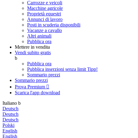
Carrozze e veicoli
Macchine agricole
Proprietà equestri
Annunci di lavoro
Posti in scuderia disponibili
Vacanze a cavallo
Altri animali
Pubblica ora
Mettere in vendita
Vendi subito gratis
b
Pubblica ora
Pubblica inserzioni senza limit
Tipp!
Sommario prezzi
Sommario prezzi
Prova Premium

Scarica l'app
download
Italiano
b
Deutsch
Deutsch
Deutsch
Polski
English
English