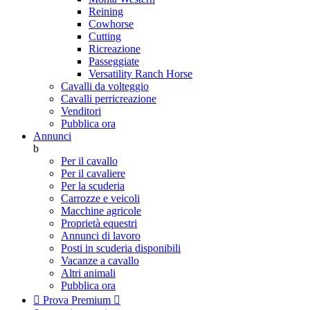
Reining
Cowhorse
Cutting
Ricreazione
Passeggiate
Versatility Ranch Horse
Cavalli da volteggio
Cavalli perricreazione
Venditori
Pubblica ora
Annunci
b
Per il cavallo
Per il cavaliere
Per la scuderia
Carrozze e veicoli
Macchine agricole
Proprietà equestri
Annunci di lavoro
Posti in scuderia disponibili
Vacanze a cavallo
Altri animali
Pubblica ora

Prova Premium
