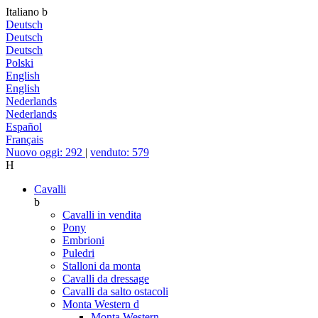
Italiano
b
Deutsch
Deutsch
Deutsch
Polski
English
English
Nederlands
Nederlands
Español
Français
Nuovo oggi: 292
|
venduto: 579
H
Cavalli
b
Cavalli in vendita
Pony
Embrioni
Puledri
Stalloni da monta
Cavalli da dressage
Cavalli da salto ostacoli
Monta Western
d
Monta Western