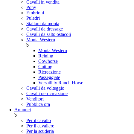
Cavalli in vendita
Pony
Embrioni
Puledri
Stalloni da monta
Cavalli da dressage
Cavalli da salto ostacoli
Monta Western
b
Monta Western
Reining
Cowhorse
Cutting
Ricreazione
Passeggiate
Versatility Ranch Horse
Cavalli da volteggio
Cavalli perricreazione
Venditori
Pubblica ora
Annunci
b
Per il cavallo
Per il cavaliere
Per la scuderia