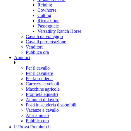
Reining
Cowhorse
Cutting
Ricreazione
Passeggiate
Versatility Ranch Horse
Cavalli da volteggio
Cavalli perricreazione
Venditori
Pubblica ora
Annunci
b
Per il cavallo
Per il cavaliere
Per la scuderia
Carrozze e veicoli
Macchine agricole
Proprietà equestri
Annunci di lavoro
Posti in scuderia disponibili
Vacanze a cavallo
Altri animali
Pubblica ora

Prova Premium
