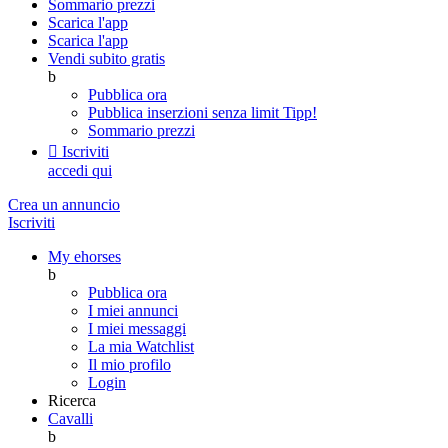
Sommario prezzi
Scarica l'app
Scarica l'app
Vendi subito gratis
b
Pubblica ora
Pubblica inserzioni senza limit
Tipp!
Sommario prezzi

Iscriviti
accedi qui
Crea un annuncio
Iscriviti
My ehorses
b
Pubblica ora
I miei annunci
I miei messaggi
La mia Watchlist
Il mio profilo
Login
Ricerca
Cavalli
b