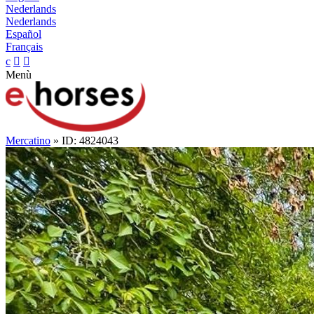
Nederlands
Nederlands
Español
Français
c


Menù
Mercatino
» ID: 4824043