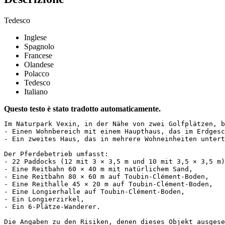
Tedesco
Inglese
Spagnolo
Francese
Olandese
Polacco
Tedesco
Italiano
Questo testo è stato tradotto automaticamente.
Im Naturpark Vexin, in der Nähe von zwei Golfplätzen, b
- Einen Wohnbereich mit einem Haupthaus, das im Erdgesc
- Ein zweites Haus, das in mehrere Wohneinheiten untert
Der Pferdebetrieb umfasst:

- 22 Paddocks (12 mit 3 × 3,5 m und 10 mit 3,5 × 3,5 m)
- Eine Reitbahn 60 × 40 m mit natürlichem Sand,

- Eine Reitbahn 80 × 60 m auf Toubin-Clément-Boden,

- Eine Reithalle 45 × 20 m auf Toubin-Clément-Boden,

- Eine Longierhalle auf Toubin-Clément-Boden,

- Ein Longierzirkel,

- Ein 6-Plätze-Wanderer.

Die Angaben zu den Risiken, denen dieses Objekt ausgese