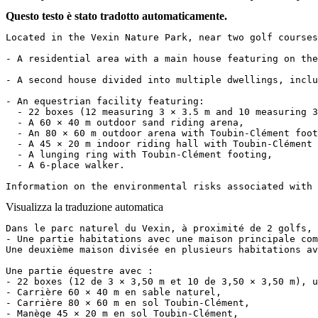
Questo testo è stato tradotto automaticamente.
Located in the Vexin Nature Park, near two golf courses
- A residential area with a main house featuring on the
- A second house divided into multiple dwellings, inclu
- An equestrian facility featuring:

  - 22 boxes (12 measuring 3 × 3.5 m and 10 measuring 3
  - A 60 × 40 m outdoor sand riding arena,

  - An 80 × 60 m outdoor arena with Toubin-Clément foot
  - A 45 × 20 m indoor riding hall with Toubin-Clément 
  - A lunging ring with Toubin-Clément footing,

  - A 6-place walker.

Information on the environmental risks associated with 
Visualizza la traduzione automatica
Dans le parc naturel du Vexin, à proximité de 2 golfs, c
- Une partie habitations avec une maison principale com
Une deuxième maison divisée en plusieurs habitations av
Une partie équestre avec :

- 22 boxes (12 de 3 × 3,50 m et 10 de 3,50 × 3,50 m), un
- Carrière 60 × 40 m en sable naturel,

- Carrière 80 × 60 m en sol Toubin-Clément,

- Manège 45 × 20 m en sol Toubin-Clément,
