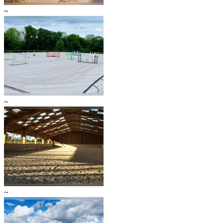
~
~
~