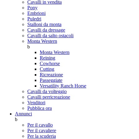
Cavalli in vendita
Pony
Embrioni
Puledri
Stalloni da monta
Cavalli da dressage
Cavalli da salto ostacoli
Monta Western
b
Monta Western
Reining
Cowhorse
Cutting
Ricreazione
Passeggiate
Versatility Ranch Horse
Cavalli da volteggio
Cavalli perricreazione
Venditori
Pubblica ora
Annunci
b
Per il cavallo
Per il cavaliere
Per la scuderia