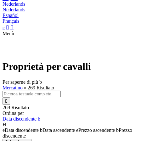
Nederlands
Nederlands
Español
Français
c


Menù
Proprietà per cavalli
Per saperne di più
b
Mercatino
»
269 Risultato

269 Risultato
Ordina per
Data discendente
b
H
e
Data discendente
b
Data ascendente
e
Prezzo ascendente
b
Prezzo
discendente