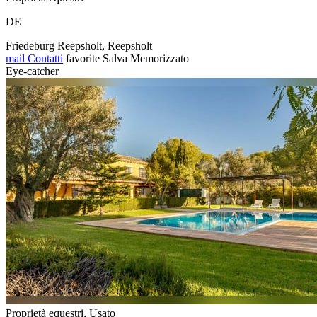
DE
Friedeburg Reepsholt, Reepsholt
mail
Contatti
favorite
Salva
Memorizzato
Eye-catcher
Proprietà equestri, Usato