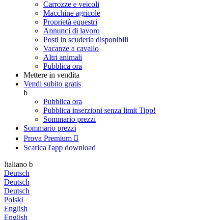
Carrozze e veicoli
Macchine agricole
Proprietà equestri
Annunci di lavoro
Posti in scuderia disponibili
Vacanze a cavallo
Altri animali
Pubblica ora
Mettere in vendita
Vendi subito gratis
b
Pubblica ora
Pubblica inserzioni senza limit
Tipp!
Sommario prezzi
Sommario prezzi
Prova Premium

Scarica l'app
download
Italiano
b
Deutsch
Deutsch
Deutsch
Polski
English
English