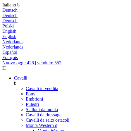
Italiano
b
Deutsch
Deutsch
Deutsch
Polski
English
English
Nederlands
Nederlands
Español
Français
Nuovo oggi: 428
|
venduto: 552
H
Cavalli
b
Cavalli in vendita
Pony
Embrioni
Puledri
Stalloni da monta
Cavalli da dressage
Cavalli da salto ostacoli
Monta Western
d
Monta Western