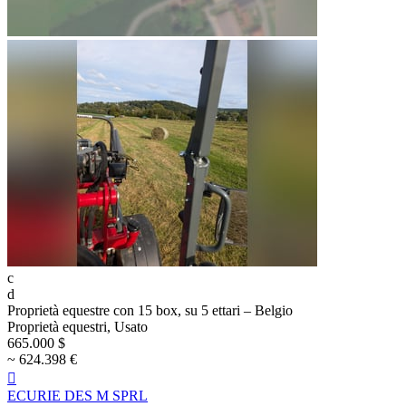
c
d
Proprietà equestre con 15 box, su 5 ettari – Belgio
Proprietà equestri, Usato
665.000 $
~ 624.398 €

ECURIE DES M SPRL