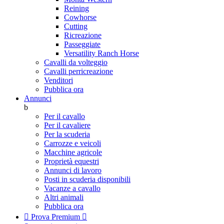
Reining
Cowhorse
Cutting
Ricreazione
Passeggiate
Versatility Ranch Horse
Cavalli da volteggio
Cavalli perricreazione
Venditori
Pubblica ora
Annunci
b
Per il cavallo
Per il cavaliere
Per la scuderia
Carrozze e veicoli
Macchine agricole
Proprietà equestri
Annunci di lavoro
Posti in scuderia disponibili
Vacanze a cavallo
Altri animali
Pubblica ora

Prova Premium
