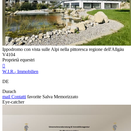
Ippodromo con vista sulle Alpi nella pittoresca regione dell'Allgäu
V4104
Proprietà equestri

W.I.R.- Immobilien
DE
Durach
mail
Contatti
favorite
Salva
Memorizzato
Eye-catcher