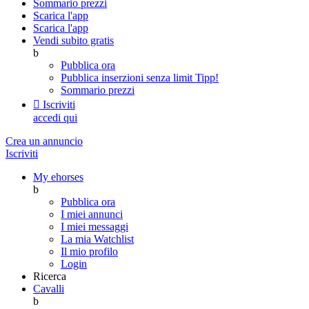
Sommario prezzi
Scarica l'app
Scarica l'app
Vendi subito gratis
b
Pubblica ora
Pubblica inserzioni senza limit
Tipp!
Sommario prezzi

Iscriviti
accedi qui
Crea un annuncio
Iscriviti
My ehorses
b
Pubblica ora
I miei annunci
I miei messaggi
La mia Watchlist
Il mio profilo
Login
Ricerca
Cavalli
b