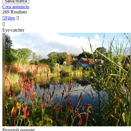
Salva ricerca
Crea annuncio
269 Risultato

Filtro


Eye-catcher
Proprietà equestri