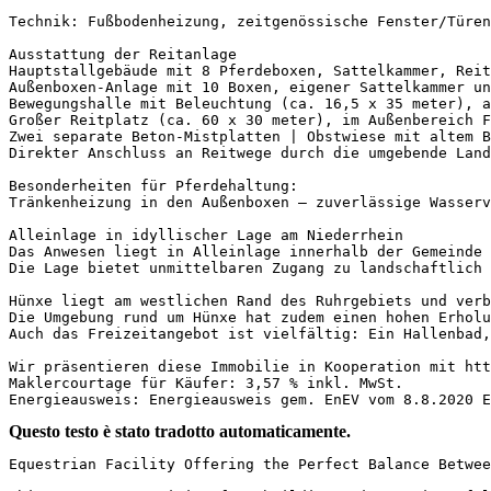
Technik: Fußbodenheizung, zeitgenössische Fenster/Türen
Ausstattung der Reitanlage

Hauptstallgebäude mit 8 Pferdeboxen, Sattelkammer, Reit
Außenboxen-Anlage mit 10 Boxen, eigener Sattelkammer und
Bewegungshalle mit Beleuchtung (ca. 16,5 x 35 meter), an
Großer Reitplatz (ca. 60 x 30 meter), im Außenbereich F
Zwei separate Beton-Mistplatten | Obstwiese mit altem Ba
Direkter Anschluss an Reitwege durch die umgebende Lands
Besonderheiten für Pferdehaltung:

Tränkenheizung in den Außenboxen – zuverlässige Wasserv
Alleinlage in idyllischer Lage am Niederrhein

Das Anwesen liegt in Alleinlage innerhalb der Gemeinde 
Die Lage bietet unmittelbaren Zugang zu landschaftlich r
Hünxe liegt am westlichen Rand des Ruhrgebiets und verb
Die Umgebung rund um Hünxe hat zudem einen hohen Erholu
Auch das Freizeitangebot ist vielfältig: Ein Hallenbad,
Wir präsentieren diese Immobilie in Kooperation mit http
Maklercourtage für Käufer: 3,57 % inkl. MwSt.

Energieausweis: Energieausweis gem. EnEV vom 8.8.2020 E
Questo testo è stato tradotto automaticamente.
Equestrian Facility Offering the Perfect Balance Between