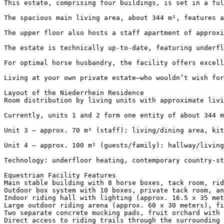
This estate, comprising four buildings, is set in a ful
The spacious main living area, about 344 m², features a
The upper floor also hosts a staff apartment of approxi
The estate is technically up-to-date, featuring underfl
For optimal horse husbandry, the facility offers excell
Living at your own private estate—who wouldn’t wish for
Layout of the Niederrhein Residence

Room distribution by living units with approximate livin
Currently, units 1 and 2 form one entity of about 344 m
Unit 3 – approx. 70 m² (staff): living/dining area, kitc
Unit 4 – approx. 100 m² (guests/family): hallway/living/
Technology: underfloor heating, contemporary country-st
Equestrian Facility Features

Main stable building with 8 horse boxes, tack room, rid
Outdoor box system with 10 boxes, private tack room, and
Indoor riding hall with lighting (approx. 16.5 x 35 mete
Large outdoor riding arena (approx. 60 x 30 meters), fi
Two separate concrete mucking pads, fruit orchard with o
Direct access to riding trails through the surrounding l