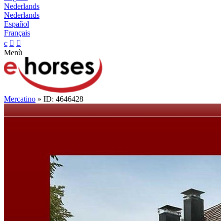
Nederlands
Nederlands
Español
Français
c


Menù
Mercatino
» ID: 4646428