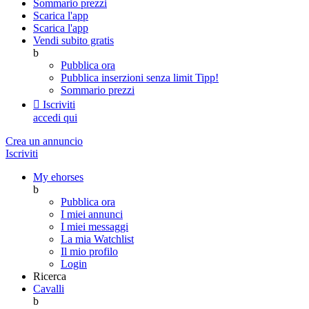
Sommario prezzi
Scarica l'app
Scarica l'app
Vendi subito gratis
b
Pubblica ora
Pubblica inserzioni senza limit
Tipp!
Sommario prezzi

Iscriviti
accedi qui
Crea un annuncio
Iscriviti
My ehorses
b
Pubblica ora
I miei annunci
I miei messaggi
La mia Watchlist
Il mio profilo
Login
Ricerca
Cavalli
b