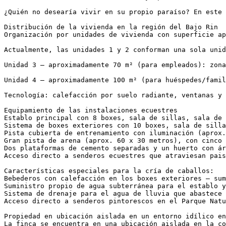
¿Quién no desearía vivir en su propio paraíso? En este l
Distribución de la vivienda en la región del Bajo Rin

Organización por unidades de vivienda con superficie apr
Actualmente, las unidades 1 y 2 conforman una sola unid
Unidad 3 – aproximadamente 70 m² (para empleados): zona 
Unidad 4 – aproximadamente 100 m² (para huéspedes/famili
Tecnología: calefacción por suelo radiante, ventanas y 
Equipamiento de las instalaciones ecuestres

Establo principal con 8 boxes, sala de sillas, sala de 
Sistema de boxes exteriores con 10 boxes, sala de sillas
Pista cubierta de entrenamiento con iluminación (aprox. 
Gran pista de arena (aprox. 60 x 30 metros), con cinco 
Dos plataformas de cemento separadas y un huerto con árb
Acceso directo a senderos ecuestres que atraviesan paisa
Características especiales para la cría de caballos:

Bebederos con calefacción en los boxes exteriores – sumi
Suministro propio de agua subterránea para el establo y 
Sistema de drenaje para el agua de lluvia que abastece d
Acceso directo a senderos pintorescos en el Parque Natura
Propiedad en ubicación aislada en un entorno idílico en 
La finca se encuentra en una ubicación aislada en la co