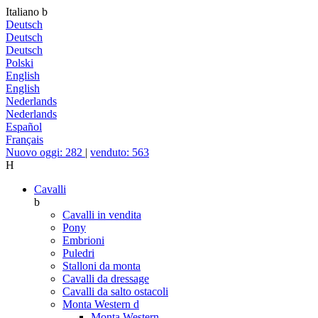
Italiano
b
Deutsch
Deutsch
Deutsch
Polski
English
English
Nederlands
Nederlands
Español
Français
Nuovo oggi: 282
|
venduto: 563
H
Cavalli
b
Cavalli in vendita
Pony
Embrioni
Puledri
Stalloni da monta
Cavalli da dressage
Cavalli da salto ostacoli
Monta Western
d
Monta Western