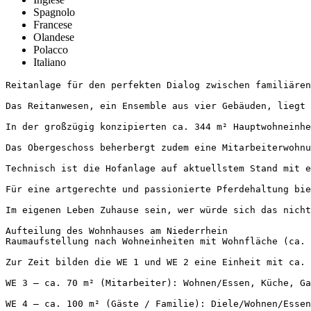
Spagnolo
Francese
Olandese
Polacco
Italiano
Reitanlage für den perfekten Dialog zwischen familiären 
Das Reitanwesen, ein Ensemble aus vier Gebäuden, liegt 
In der großzügig konzipierten ca. 344 m² Hauptwohneinhe
Das Obergeschoss beherbergt zudem eine Mitarbeiterwohnu
Technisch ist die Hofanlage auf aktuellstem Stand mit e
Für eine artgerechte und passionierte Pferdehaltung bie
Im eigenen Leben Zuhause sein, wer würde sich das nicht
Aufteilung des Wohnhauses am Niederrhein

Raumaufstellung nach Wohneinheiten mit Wohnfläche (ca. A
Zur Zeit bilden die WE 1 und WE 2 eine Einheit mit ca. 
WE 3 – ca. 70 m² (Mitarbeiter): Wohnen/Essen, Küche, Gar
WE 4 – ca. 100 m² (Gäste / Familie): Diele/Wohnen/Essen,