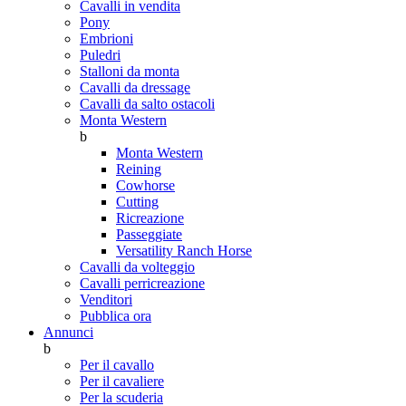
Cavalli in vendita
Pony
Embrioni
Puledri
Stalloni da monta
Cavalli da dressage
Cavalli da salto ostacoli
Monta Western
b
Monta Western
Reining
Cowhorse
Cutting
Ricreazione
Passeggiate
Versatility Ranch Horse
Cavalli da volteggio
Cavalli perricreazione
Venditori
Pubblica ora
Annunci
b
Per il cavallo
Per il cavaliere
Per la scuderia