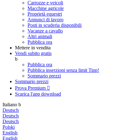
Carrozze e veicoli
Macchine agricole
Proprietà equestri
Annunci di lavoro
Posti in scuderia disponibili
Vacanze a cavallo
Altri animali
Pubblica ora
Mettere in vendita
Vendi subito gratis
b
Pubblica ora
Pubblica inserzioni senza limit
Tipp!
Sommario prezzi
Sommario prezzi
Prova Premium

Scarica l'app
download
Italiano
b
Deutsch
Deutsch
Deutsch
Polski
English
English