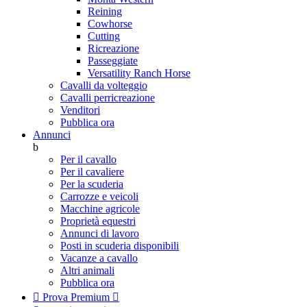
Reining
Cowhorse
Cutting
Ricreazione
Passeggiate
Versatility Ranch Horse
Cavalli da volteggio
Cavalli perricreazione
Venditori
Pubblica ora
Annunci
b
Per il cavallo
Per il cavaliere
Per la scuderia
Carrozze e veicoli
Macchine agricole
Proprietà equestri
Annunci di lavoro
Posti in scuderia disponibili
Vacanze a cavallo
Altri animali
Pubblica ora

Prova Premium
