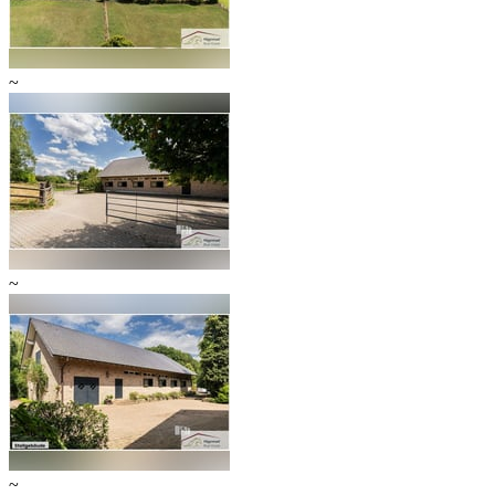
~
~
~