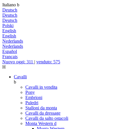
Italiano
b
Deutsch
Deutsch
Deutsch
Polski
English
English
Nederlands
Nederlands
Español
Français
Nuovo oggi: 311
|
venduto: 575
H
Cavalli
b
Cavalli in vendita
Pony
Embrioni
Puledri
Stalloni da monta
Cavalli da dressage
Cavalli da salto ostacoli
Monta Western
d
Monta Western