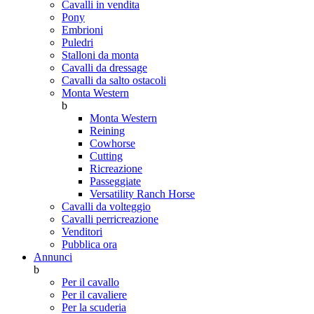
Cavalli in vendita
Pony
Embrioni
Puledri
Stalloni da monta
Cavalli da dressage
Cavalli da salto ostacoli
Monta Western
b
Monta Western
Reining
Cowhorse
Cutting
Ricreazione
Passeggiate
Versatility Ranch Horse
Cavalli da volteggio
Cavalli perricreazione
Venditori
Pubblica ora
Annunci
b
Per il cavallo
Per il cavaliere
Per la scuderia