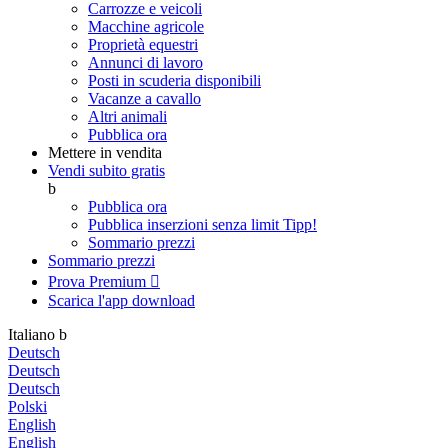
Carrozze e veicoli
Macchine agricole
Proprietà equestri
Annunci di lavoro
Posti in scuderia disponibili
Vacanze a cavallo
Altri animali
Pubblica ora
Mettere in vendita
Vendi subito gratis
b
Pubblica ora
Pubblica inserzioni senza limit
Tipp!
Sommario prezzi
Sommario prezzi
Prova Premium

Scarica l'app
download
Italiano
b
Deutsch
Deutsch
Deutsch
Polski
English
English