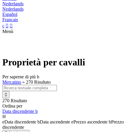
Nederlands
Nederlands
Español
Français
c


Menù
Proprietà per cavalli
Per saperne di più
b
Mercatino
»
270 Risultato

270 Risultato
Ordina per
Data discendente
b
H
e
Data discendente
b
Data ascendente
e
Prezzo ascendente
b
Prezzo
discendente