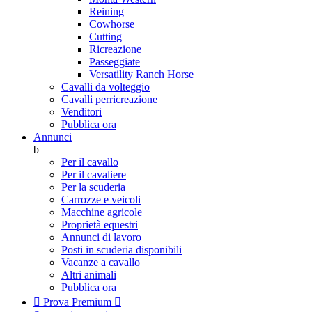
Reining
Cowhorse
Cutting
Ricreazione
Passeggiate
Versatility Ranch Horse
Cavalli da volteggio
Cavalli perricreazione
Venditori
Pubblica ora
Annunci
b
Per il cavallo
Per il cavaliere
Per la scuderia
Carrozze e veicoli
Macchine agricole
Proprietà equestri
Annunci di lavoro
Posti in scuderia disponibili
Vacanze a cavallo
Altri animali
Pubblica ora

Prova Premium
