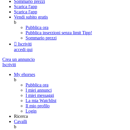
Sommario prezzi
Scarica l'app
Scarica l'app
Vendi subito gratis
b
Pubblica ora
Pubblica inserzioni senza limit
Tipp!
Sommario prezzi

Iscriviti
accedi qui
Crea un annuncio
Iscriviti
My ehorses
b
Pubblica ora
I miei annunci
I miei messaggi
La mia Watchlist
Il mio profilo
Login
Ricerca
Cavalli
b