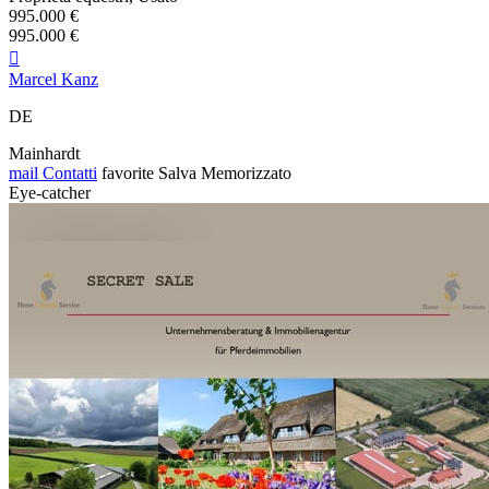
995.000 €
995.000 €

Marcel Kanz
DE
Mainhardt
mail
Contatti
favorite
Salva
Memorizzato
Eye-catcher