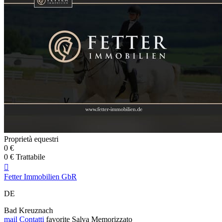
Proprietà equestri
0 €
0 € Trattabile

Fetter Immobilien GbR
DE
Bad Kreuznach
mail
Contatti
favorite
Salva
Memorizzato