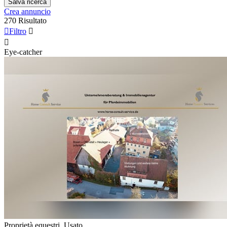
Salva ricerca
Crea annuncio
270 Risultato

Filtro


Eye-catcher
Proprietà equestri, Usato