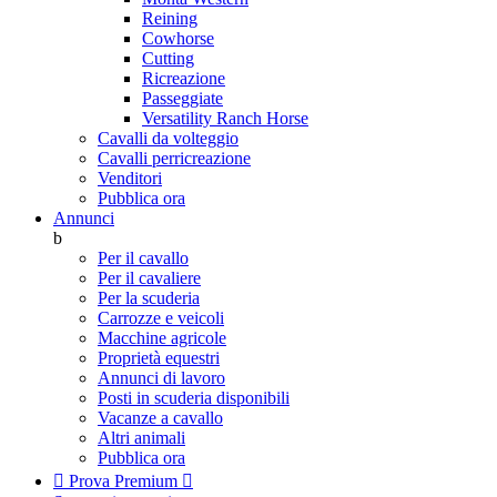
Reining
Cowhorse
Cutting
Ricreazione
Passeggiate
Versatility Ranch Horse
Cavalli da volteggio
Cavalli perricreazione
Venditori
Pubblica ora
Annunci
b
Per il cavallo
Per il cavaliere
Per la scuderia
Carrozze e veicoli
Macchine agricole
Proprietà equestri
Annunci di lavoro
Posti in scuderia disponibili
Vacanze a cavallo
Altri animali
Pubblica ora

Prova Premium
