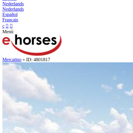
Nederlands
Nederlands
Español
Français
c


Menù
Mercatino
» ID: 4801817