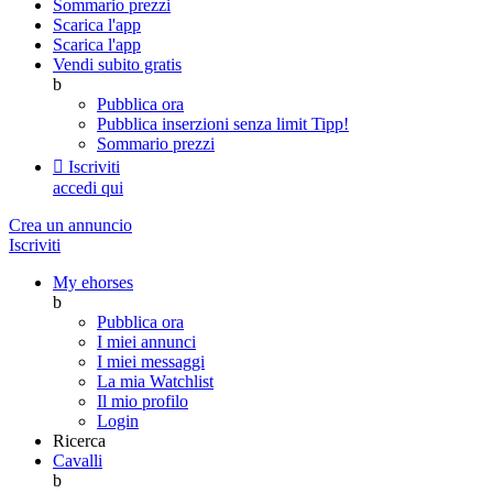
Sommario prezzi
Scarica l'app
Scarica l'app
Vendi subito gratis
b
Pubblica ora
Pubblica inserzioni senza limit
Tipp!
Sommario prezzi

Iscriviti
accedi qui
Crea un annuncio
Iscriviti
My ehorses
b
Pubblica ora
I miei annunci
I miei messaggi
La mia Watchlist
Il mio profilo
Login
Ricerca
Cavalli
b