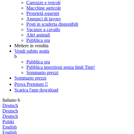
Carrozze e veicoli
Macchine agricole
Proprietà equestri
Annunci di lavoro
Posti in scuderia disponibili
Vacanze a cavallo
Altri animali
Pubblica ora
Mettere in vendita
Vendi subito gratis
b
Pubblica ora
Pubblica inserzioni senza limit
Tipp!
Sommario prezzi
Sommario prezzi
Prova Premium

Scarica l'app
download
Italiano
b
Deutsch
Deutsch
Deutsch
Polski
English
English