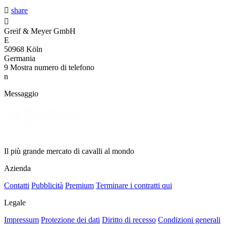

share

Greif & Meyer GmbH
E
50968 Köln
Germania
9
Mostra numero di telefono
n
Messaggio
Il più grande mercato di cavalli al mondo
Azienda
Contatti
Pubblicità
Premium
Terminare i contratti qui
Legale
Impressum
Protezione dei dati
Diritto di recesso
Condizioni generali