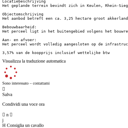
Locatiebeschrijving  

Het geplande terrein bevindt zich in Keulen, Rhein-Sieg-
Objectomschrijving  

Het aanbod betreft een ca. 3,25 hectare groot akkerland
Bebouwbaarheid:  

Het perceel ligt in het buitengebied volgens het bouwrec
Aan- en afvoer:  

Het perceel wordt volledig aangesloten op de infrastruct
3,57% van de koopprijs inclusief wettelijke btw
Visualizza la traduzione automatica
Sono interessato – contattami

Salva
Condividi una voce ora

n

j
H
Consiglia un cavallo