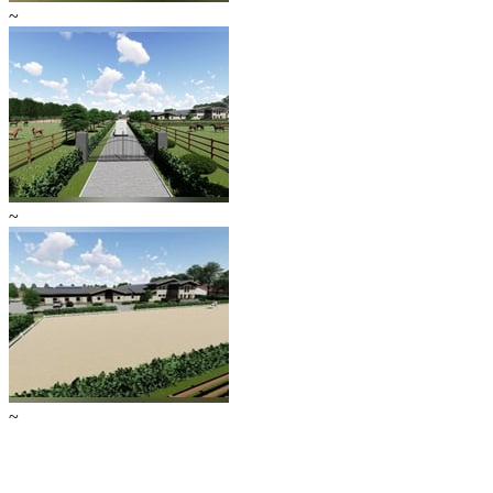
~
~
~