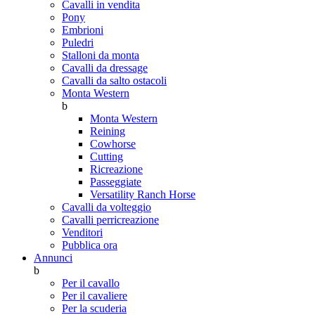
Cavalli in vendita
Pony
Embrioni
Puledri
Stalloni da monta
Cavalli da dressage
Cavalli da salto ostacoli
Monta Western
b
Monta Western
Reining
Cowhorse
Cutting
Ricreazione
Passeggiate
Versatility Ranch Horse
Cavalli da volteggio
Cavalli perricreazione
Venditori
Pubblica ora
Annunci
b
Per il cavallo
Per il cavaliere
Per la scuderia