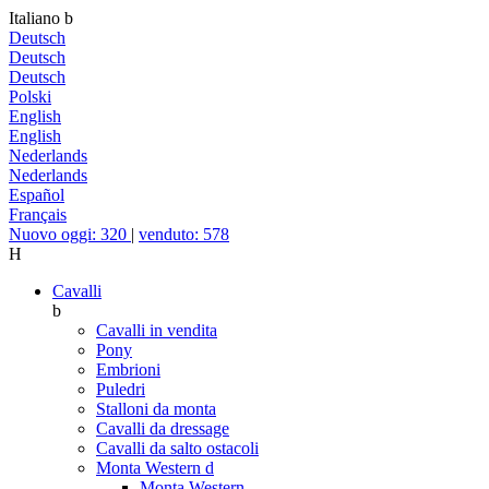
Italiano
b
Deutsch
Deutsch
Deutsch
Polski
English
English
Nederlands
Nederlands
Español
Français
Nuovo oggi: 320
|
venduto: 578
H
Cavalli
b
Cavalli in vendita
Pony
Embrioni
Puledri
Stalloni da monta
Cavalli da dressage
Cavalli da salto ostacoli
Monta Western
d
Monta Western