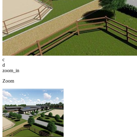
c
d
zoom_in
Zoom