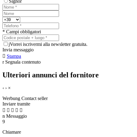
Signor
* Campi obbligatori
j
Vorrei iscrivermi alla newsletter gratuita.
Invia messaggio

Stampa
r
Segnala contenuto
Ulteriori annunci del fornitore
‹
›
×
Werbung
Contact seller
Inviare tramite





n
Messaggio
9
Chiamare