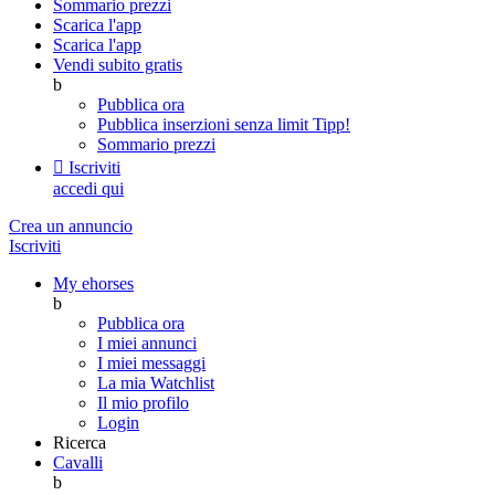
Sommario prezzi
Scarica l'app
Scarica l'app
Vendi subito gratis
b
Pubblica ora
Pubblica inserzioni senza limit
Tipp!
Sommario prezzi

Iscriviti
accedi qui
Crea un annuncio
Iscriviti
My ehorses
b
Pubblica ora
I miei annunci
I miei messaggi
La mia Watchlist
Il mio profilo
Login
Ricerca
Cavalli
b