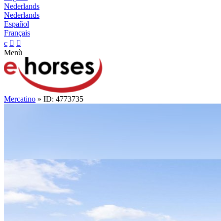
Nederlands
Nederlands
Español
Français
c


Menù
Mercatino
» ID: 4773735