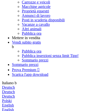
Carrozze e veicoli
Macchine agricole
Proprietà equestri
Annunci di lavoro
Posti in scuderia disponibili
Vacanze a cavallo
Altri animali
Pubblica ora
Mettere in vendita
Vendi subito gratis
b
Pubblica ora
Pubblica inserzioni senza limit
Tipp!
Sommario prezzi
Sommario prezzi
Prova Premium

Scarica l'app
download
Italiano
b
Deutsch
Deutsch
Deutsch
Polski
English
English