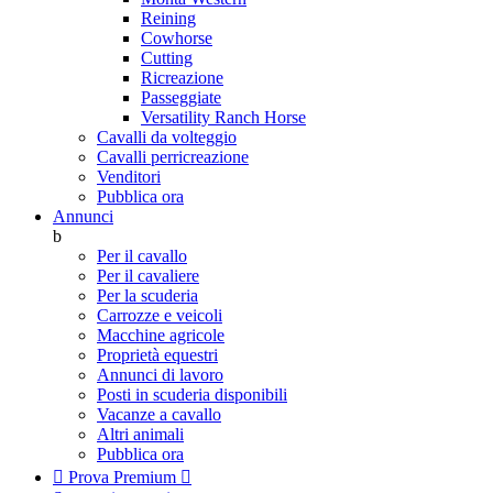
Reining
Cowhorse
Cutting
Ricreazione
Passeggiate
Versatility Ranch Horse
Cavalli da volteggio
Cavalli perricreazione
Venditori
Pubblica ora
Annunci
b
Per il cavallo
Per il cavaliere
Per la scuderia
Carrozze e veicoli
Macchine agricole
Proprietà equestri
Annunci di lavoro
Posti in scuderia disponibili
Vacanze a cavallo
Altri animali
Pubblica ora

Prova Premium
