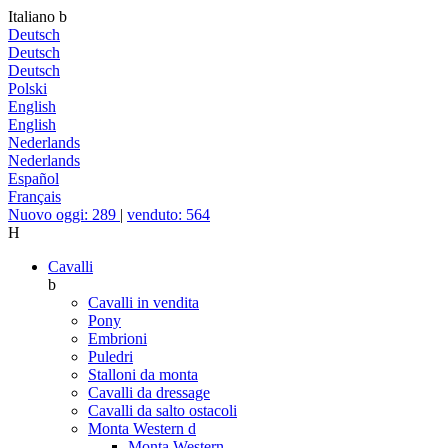
Italiano
b
Deutsch
Deutsch
Deutsch
Polski
English
English
Nederlands
Nederlands
Español
Français
Nuovo oggi: 289
|
venduto: 564
H
Cavalli
b
Cavalli in vendita
Pony
Embrioni
Puledri
Stalloni da monta
Cavalli da dressage
Cavalli da salto ostacoli
Monta Western
d
Monta Western