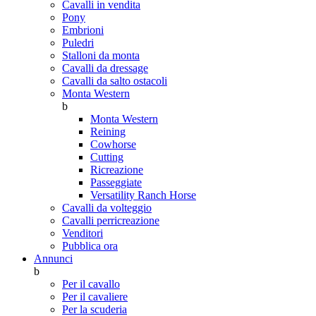
Cavalli in vendita
Pony
Embrioni
Puledri
Stalloni da monta
Cavalli da dressage
Cavalli da salto ostacoli
Monta Western
b
Monta Western
Reining
Cowhorse
Cutting
Ricreazione
Passeggiate
Versatility Ranch Horse
Cavalli da volteggio
Cavalli perricreazione
Venditori
Pubblica ora
Annunci
b
Per il cavallo
Per il cavaliere
Per la scuderia