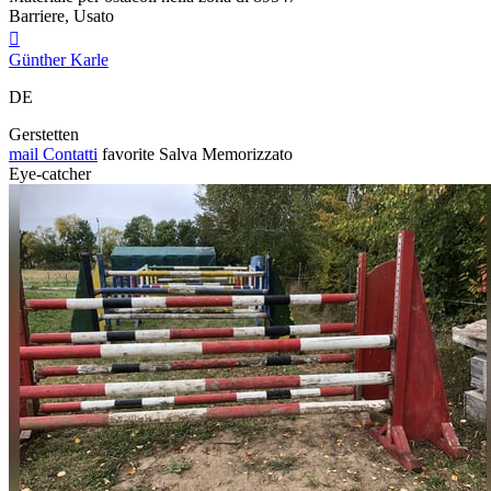
Barriere, Usato

Günther Karle
DE
Gerstetten
mail
Contatti
favorite
Salva
Memorizzato
Eye-catcher