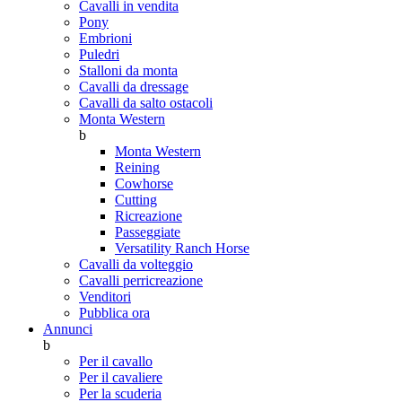
Cavalli in vendita
Pony
Embrioni
Puledri
Stalloni da monta
Cavalli da dressage
Cavalli da salto ostacoli
Monta Western
b
Monta Western
Reining
Cowhorse
Cutting
Ricreazione
Passeggiate
Versatility Ranch Horse
Cavalli da volteggio
Cavalli perricreazione
Venditori
Pubblica ora
Annunci
b
Per il cavallo
Per il cavaliere
Per la scuderia