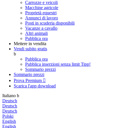
Carrozze e veicoli
Macchine agricole
Proprietà equestri
Annunci di lavoro
Posti in scuderia disponibili
Vacanze a cavallo
Altri animali
Pubblica ora
Mettere in vendita
Vendi subito gratis
b
Pubblica ora
Pubblica inserzioni senza limit
Tipp!
Sommario prezzi
Sommario prezzi
Prova Premium

Scarica l'app
download
Italiano
b
Deutsch
Deutsch
Deutsch
Polski
English
English