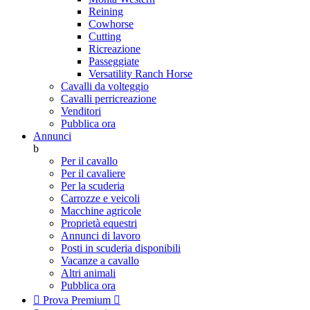
Reining
Cowhorse
Cutting
Ricreazione
Passeggiate
Versatility Ranch Horse
Cavalli da volteggio
Cavalli perricreazione
Venditori
Pubblica ora
Annunci
b
Per il cavallo
Per il cavaliere
Per la scuderia
Carrozze e veicoli
Macchine agricole
Proprietà equestri
Annunci di lavoro
Posti in scuderia disponibili
Vacanze a cavallo
Altri animali
Pubblica ora

Prova Premium
