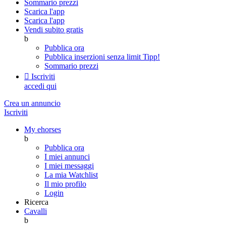
Sommario prezzi
Scarica l'app
Scarica l'app
Vendi subito gratis
b
Pubblica ora
Pubblica inserzioni senza limit
Tipp!
Sommario prezzi

Iscriviti
accedi qui
Crea un annuncio
Iscriviti
My ehorses
b
Pubblica ora
I miei annunci
I miei messaggi
La mia Watchlist
Il mio profilo
Login
Ricerca
Cavalli
b