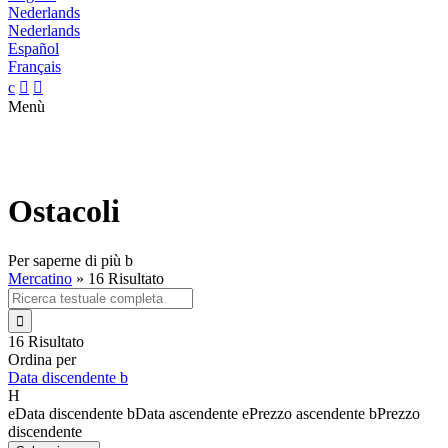
Nederlands
Nederlands
Español
Français
c


Menù
Ostacoli
Per saperne di più
b
Mercatino
»
16 Risultato

16 Risultato
Ordina per
Data discendente
b
H
e
Data discendente
b
Data ascendente
e
Prezzo ascendente
b
Prezzo
discendente