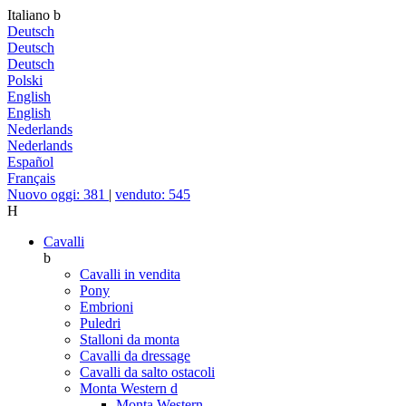
Italiano
b
Deutsch
Deutsch
Deutsch
Polski
English
English
Nederlands
Nederlands
Español
Français
Nuovo oggi: 381
|
venduto: 545
H
Cavalli
b
Cavalli in vendita
Pony
Embrioni
Puledri
Stalloni da monta
Cavalli da dressage
Cavalli da salto ostacoli
Monta Western
d
Monta Western