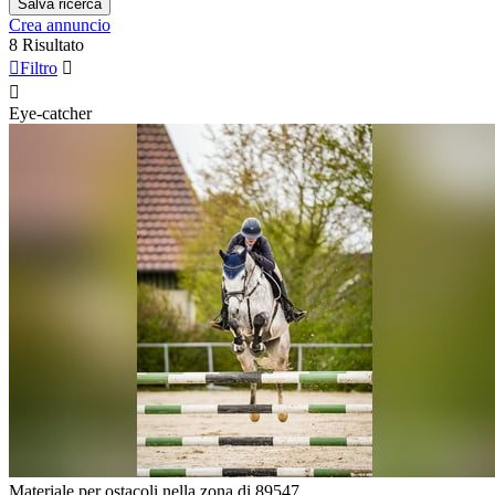
Salva ricerca
Crea annuncio
8 Risultato

Filtro


Eye-catcher
Materiale per ostacoli nella zona di 89547