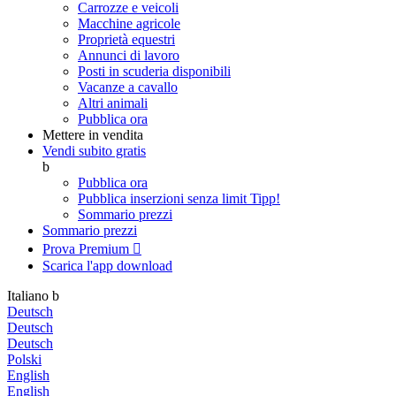
Carrozze e veicoli
Macchine agricole
Proprietà equestri
Annunci di lavoro
Posti in scuderia disponibili
Vacanze a cavallo
Altri animali
Pubblica ora
Mettere in vendita
Vendi subito gratis
b
Pubblica ora
Pubblica inserzioni senza limit
Tipp!
Sommario prezzi
Sommario prezzi
Prova Premium

Scarica l'app
download
Italiano
b
Deutsch
Deutsch
Deutsch
Polski
English
English