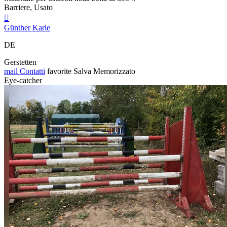
Barriere, Usato

Günther Karle
DE
Gerstetten
mail
Contatti
favorite
Salva
Memorizzato
Eye-catcher