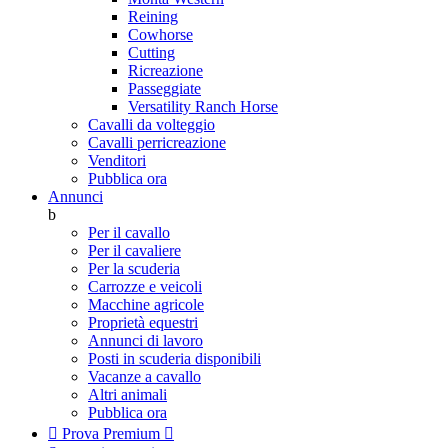
Reining
Cowhorse
Cutting
Ricreazione
Passeggiate
Versatility Ranch Horse
Cavalli da volteggio
Cavalli perricreazione
Venditori
Pubblica ora
Annunci
b
Per il cavallo
Per il cavaliere
Per la scuderia
Carrozze e veicoli
Macchine agricole
Proprietà equestri
Annunci di lavoro
Posti in scuderia disponibili
Vacanze a cavallo
Altri animali
Pubblica ora

Prova Premium
