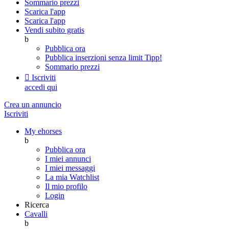
Sommario prezzi
Scarica l'app
Scarica l'app
Vendi subito gratis
b
Pubblica ora
Pubblica inserzioni senza limit
Tipp!
Sommario prezzi

Iscriviti
accedi qui
Crea un annuncio
Iscriviti
My ehorses
b
Pubblica ora
I miei annunci
I miei messaggi
La mia Watchlist
Il mio profilo
Login
Ricerca
Cavalli
b