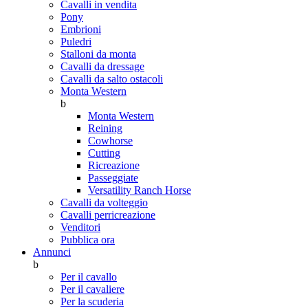
Cavalli in vendita
Pony
Embrioni
Puledri
Stalloni da monta
Cavalli da dressage
Cavalli da salto ostacoli
Monta Western
b
Monta Western
Reining
Cowhorse
Cutting
Ricreazione
Passeggiate
Versatility Ranch Horse
Cavalli da volteggio
Cavalli perricreazione
Venditori
Pubblica ora
Annunci
b
Per il cavallo
Per il cavaliere
Per la scuderia