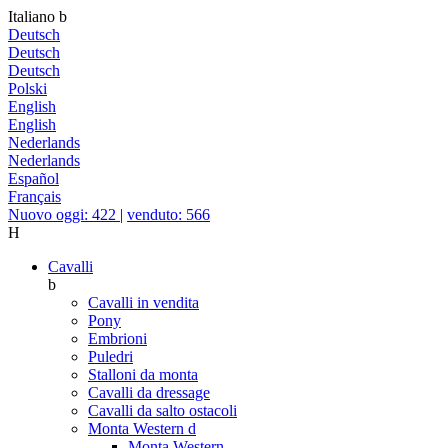
Italiano
b
Deutsch
Deutsch
Deutsch
Polski
English
English
Nederlands
Nederlands
Español
Français
Nuovo oggi: 422
|
venduto: 566
H
Cavalli
b
Cavalli in vendita
Pony
Embrioni
Puledri
Stalloni da monta
Cavalli da dressage
Cavalli da salto ostacoli
Monta Western
d
Monta Western