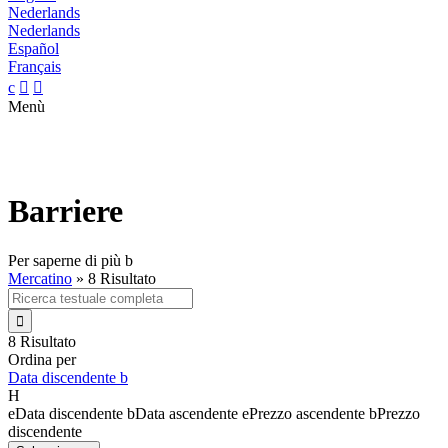
Nederlands
Nederlands
Español
Français
c


Menù
Barriere
Per saperne di più
b
Mercatino
»
8 Risultato

8 Risultato
Ordina per
Data discendente
b
H
e
Data discendente
b
Data ascendente
e
Prezzo ascendente
b
Prezzo
discendente