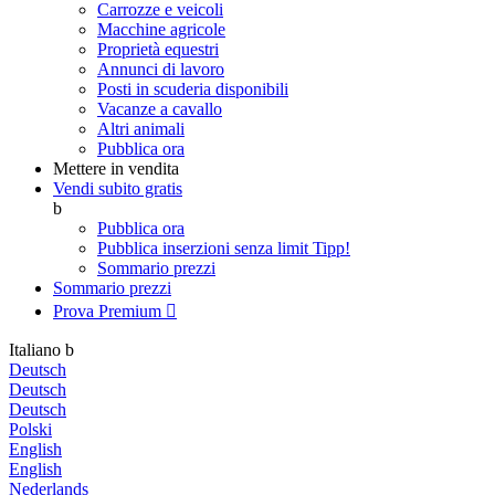
Carrozze e veicoli
Macchine agricole
Proprietà equestri
Annunci di lavoro
Posti in scuderia disponibili
Vacanze a cavallo
Altri animali
Pubblica ora
Mettere in vendita
Vendi subito gratis
b
Pubblica ora
Pubblica inserzioni senza limit
Tipp!
Sommario prezzi
Sommario prezzi
Prova Premium

Italiano
b
Deutsch
Deutsch
Deutsch
Polski
English
English
Nederlands