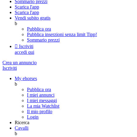
Sommario prezzi
Scarica l'app
Scarica l'app
Vendi subito gratis
b
Pubblica ora
Pubblica inserzioni senza limit
Tipp!
Sommario prezzi

Iscriviti
accedi qui
Crea un annuncio
Iscriviti
My ehorses
b
Pubblica ora
I miei annunci
I miei messaggi
La mia Watchlist
Il mio profilo
Login
Ricerca
Cavalli
b