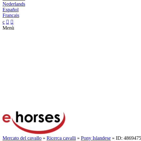
Nederlands
Español
Français
c


Menù
Mercato del cavallo
»
Ricerca cavalli
»
Pony Islandese
» ID: 486947