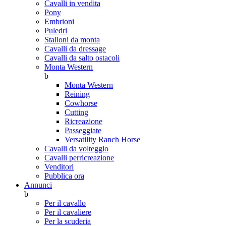
Cavalli in vendita
Pony
Embrioni
Puledri
Stalloni da monta
Cavalli da dressage
Cavalli da salto ostacoli
Monta Western
b
Monta Western
Reining
Cowhorse
Cutting
Ricreazione
Passeggiate
Versatility Ranch Horse
Cavalli da volteggio
Cavalli perricreazione
Venditori
Pubblica ora
Annunci
b
Per il cavallo
Per il cavaliere
Per la scuderia