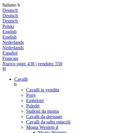
Italiano
b
Deutsch
Deutsch
Deutsch
Polski
English
English
Nederlands
Nederlands
Español
Français
Nuovo oggi: 438
|
venduto: 550
H
Cavalli
b
Cavalli in vendita
Pony
Embrioni
Puledri
Stalloni da monta
Cavalli da dressage
Cavalli da salto ostacoli
Monta Western
d
Monta Western