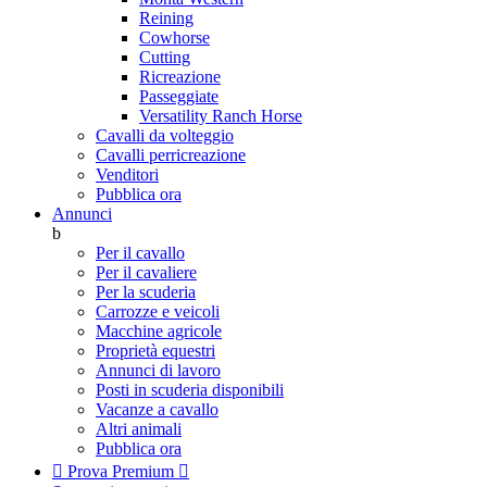
Reining
Cowhorse
Cutting
Ricreazione
Passeggiate
Versatility Ranch Horse
Cavalli da volteggio
Cavalli perricreazione
Venditori
Pubblica ora
Annunci
b
Per il cavallo
Per il cavaliere
Per la scuderia
Carrozze e veicoli
Macchine agricole
Proprietà equestri
Annunci di lavoro
Posti in scuderia disponibili
Vacanze a cavallo
Altri animali
Pubblica ora

Prova Premium
