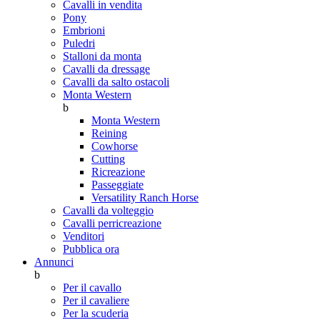
Cavalli in vendita
Pony
Embrioni
Puledri
Stalloni da monta
Cavalli da dressage
Cavalli da salto ostacoli
Monta Western
b
Monta Western
Reining
Cowhorse
Cutting
Ricreazione
Passeggiate
Versatility Ranch Horse
Cavalli da volteggio
Cavalli perricreazione
Venditori
Pubblica ora
Annunci
b
Per il cavallo
Per il cavaliere
Per la scuderia