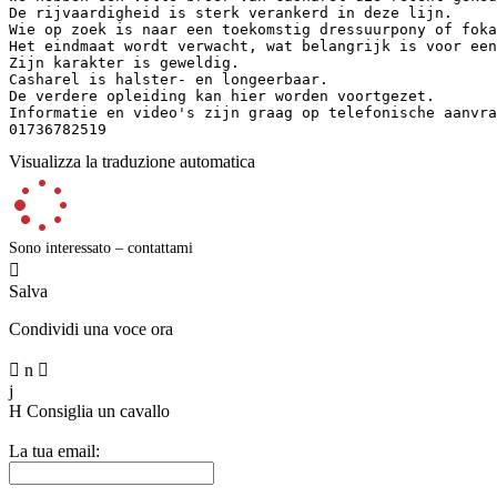
De rijvaardigheid is sterk verankerd in deze lijn.  

Wie op zoek is naar een toekomstig dressuurpony of foka
Het eindmaat wordt verwacht, wat belangrijk is voor een 
Zijn karakter is geweldig.  

Casharel is halster- en longeerbaar.  

De verdere opleiding kan hier worden voortgezet.  

Informatie en video's zijn graag op telefonische aanvraa
01736782519
Visualizza la traduzione automatica
Sono interessato – contattami

Salva
Condividi una voce ora

n

j
H
Consiglia un cavallo
La tua email: