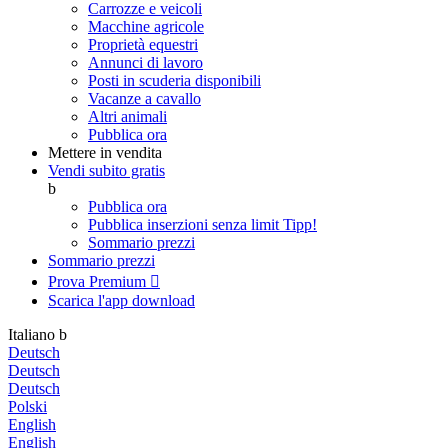
Carrozze e veicoli
Macchine agricole
Proprietà equestri
Annunci di lavoro
Posti in scuderia disponibili
Vacanze a cavallo
Altri animali
Pubblica ora
Mettere in vendita
Vendi subito gratis
b
Pubblica ora
Pubblica inserzioni senza limit
Tipp!
Sommario prezzi
Sommario prezzi
Prova Premium

Scarica l'app
download
Italiano
b
Deutsch
Deutsch
Deutsch
Polski
English
English