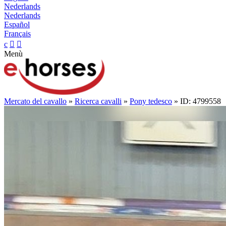
Nederlands
Nederlands
Español
Français
c


Menù
Mercato del cavallo
»
Ricerca cavalli
»
Pony tedesco
» ID: 4799558