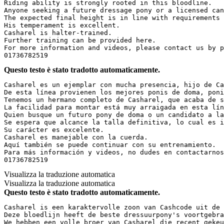
Riding ability is strongly rooted in this bloodline.  

Anyone seeking a future dressage pony or a licensed can
The expected final height is in line with requirements f
His temperament is excellent.  

Casharel is halter-trained.  

Further training can be provided here.  

For more information and videos, please contact us by ph
01736782519
Questo testo è stato tradotto automaticamente.
Casharel es un ejemplar con mucha presencia, hijo de Ca
De esta línea provienen los mejores ponis de doma, poni
Tenemos un hermano completo de Casharel, que acaba de s
La facilidad para montar está muy arraigada en esta líne
Quien busque un futuro pony de doma o un candidato a la
Se espera que alcance la talla definitiva, lo cual es im
Su carácter es excelente.  

Casharel es manejable con la cuerda.  

Aquí también se puede continuar con su entrenamiento.  

Para más información y videos, no dudes en contactarnos 
01736782519
Visualizza la traduzione automatica
Visualizza la traduzione automatica
Questo testo è stato tradotto automaticamente.
Casharel is een karaktervolle zoon van Cashcode uit de 
Deze bloedlijn heeft de beste dressuurpony's voortgebra
We hebben een volle broer van Casharel die recent gekeur