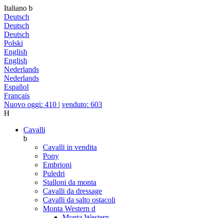
Italiano
b
Deutsch
Deutsch
Deutsch
Polski
English
English
Nederlands
Nederlands
Español
Français
Nuovo oggi: 410
|
venduto: 603
H
Cavalli
b
Cavalli in vendita
Pony
Embrioni
Puledri
Stalloni da monta
Cavalli da dressage
Cavalli da salto ostacoli
Monta Western
d
Monta Western