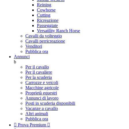
Reining
Cowhorse
Cutting
Ricreazione
Passeggiate
Versatility Ranch Horse
Cavalli da volteggio
Cavalli perricreazione
Venditori
Pubblica ora
Annunci
b
Per il cavallo
Per il cavaliere
Per la scuderia
Carrozze e veicoli
Macchine agricole
Proprietà equestri
Annunci di lavoro
Posti in scuderia disponibili
Vacanze a cavallo
Altri animali
Pubblica ora

Prova Premium
