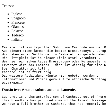
Tedesco
Inglese
Spagnolo
Francese
Olandese
Polacco
Tedesco
Italiano
Casharel ist ein typvoller Sohn  von Cashcode aus der P
Aus diesem Stamm kommen die besten Dressurponys , Europa
Wir haben einen Vollbruder zu Casharel der gerade gekört
Die Rittigkeit ist in dieser Linie stark verankert .

Wer hier ein zukünftiges Dressurpony oder Köranwärter su
Erwartet wird das Endmass , dies ist wichtig für eine Ka
Sein Charakter ist toll .

Casharel ist halfterführig .

Die weitere Ausbildung könnte hier geboten werden .

Informationen und Videos gern auf telefonische Nachfrage
01736782519
Questo testo è stato tradotto automaticamente.
Casharel is a characterful son of Cashcode out of Prome
This bloodline has produced some of the finest dressage
We have a full brother to Casharel that has recently be