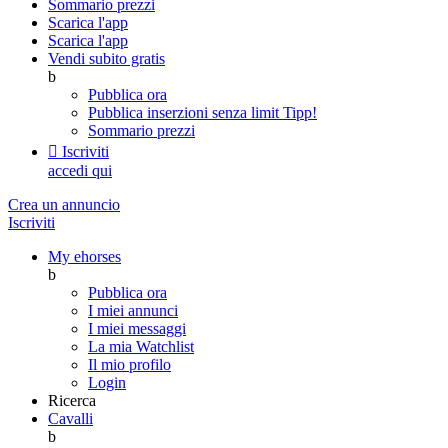
Sommario prezzi
Scarica l'app
Scarica l'app
Vendi subito gratis
b
Pubblica ora
Pubblica inserzioni senza limit
Tipp!
Sommario prezzi

Iscriviti
accedi qui
Crea un annuncio
Iscriviti
My ehorses
b
Pubblica ora
I miei annunci
I miei messaggi
La mia Watchlist
Il mio profilo
Login
Ricerca
Cavalli
b