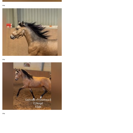
~
~
~