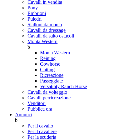
Cavalli in vendita
Pony
Embrioni
Puledri
Stalloni da monta
Cavalli da dressage
Cavalli da salto ostacoli
Monta Western
b
Monta Western
Reining
Cowhorse
Cutting
Ricreazione
Passeggiate
Versatility Ranch Horse
Cavalli da volteggio
Cavalli perricreazione
Venditori
Pubblica ora
Annunci
b
Per il cavallo
Per il cavaliere
Per la scuderia