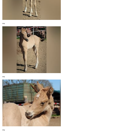
~
~
~