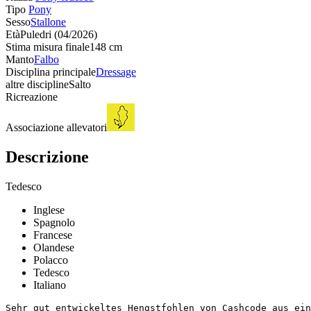
Tipo
Pony
Sesso
Stallone
Età
Puledri (04/2026)
Stima misura finale
148 cm
Manto
Falbo
Disciplina principale
Dressage
altre discipline
Salto
Ricreazione
Associazione allevatori
Descrizione
Tedesco
Inglese
Spagnolo
Francese
Olandese
Polacco
Tedesco
Italiano
Sehr gut entwickeltes Hengstfohlen von Cashcode aus eine