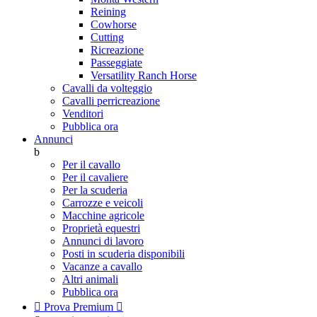
Reining
Cowhorse
Cutting
Ricreazione
Passeggiate
Versatility Ranch Horse
Cavalli da volteggio
Cavalli perricreazione
Venditori
Pubblica ora
Annunci
b
Per il cavallo
Per il cavaliere
Per la scuderia
Carrozze e veicoli
Macchine agricole
Proprietà equestri
Annunci di lavoro
Posti in scuderia disponibili
Vacanze a cavallo
Altri animali
Pubblica ora

Prova Premium
