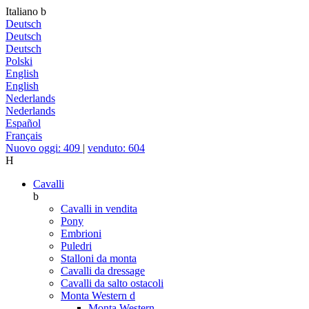
Italiano
b
Deutsch
Deutsch
Deutsch
Polski
English
English
Nederlands
Nederlands
Español
Français
Nuovo oggi: 409
|
venduto: 604
H
Cavalli
b
Cavalli in vendita
Pony
Embrioni
Puledri
Stalloni da monta
Cavalli da dressage
Cavalli da salto ostacoli
Monta Western
d
Monta Western