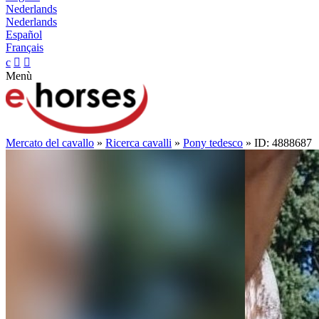
Nederlands
Nederlands
Español
Français
c


Menù
Mercato del cavallo
»
Ricerca cavalli
»
Pony tedesco
» ID: 4888687