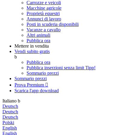
Carrozze e veicoli
Macchine agricole
Proprietà equestri
Annunci di lavoro
Posti in scuderia disponibili
Vacanze a cavallo
Altri animali
Pubblica ora
Mettere in vendita
Vendi subito gratis
b
Pubblica ora
Pubblica inserzioni senza limit
Tipp!
Sommario prezzi
Sommario prezzi
Prova Premium

Scarica l'app
download
Italiano
b
Deutsch
Deutsch
Deutsch
Polski
English
English