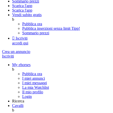
Sommario prezzi
Scarica l'app
Scarica l'app
Vendi subito gratis
b
Pubblica ora
Pubblica inserzioni senza limit
Tipp!
Sommario prezzi

Iscriviti
accedi qui
Crea un annuncio
Iscriviti
My ehorses
b
Pubblica ora
I miei annunci
I miei messaggi
La mia Watchlist
Il mio profilo
Login
Ricerca
Cavalli
b