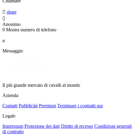
Chiamare

share

Anonimo
9
Mostra numero di telefono
n
Messaggio
Il più grande mercato di cavalli al mondo
Azienda
Contatti
Pubblicità
Premium
Terminare i contratti qui
Legale
Impressum
Protezione dei dati
Diritto di recesso
Condizioni generali
di contratto