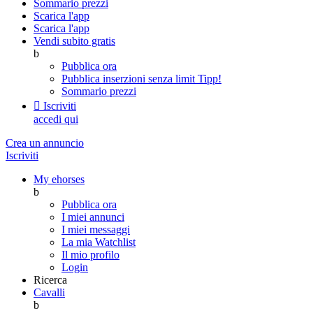
Sommario prezzi
Scarica l'app
Scarica l'app
Vendi subito gratis
b
Pubblica ora
Pubblica inserzioni senza limit
Tipp!
Sommario prezzi

Iscriviti
accedi qui
Crea un annuncio
Iscriviti
My ehorses
b
Pubblica ora
I miei annunci
I miei messaggi
La mia Watchlist
Il mio profilo
Login
Ricerca
Cavalli
b