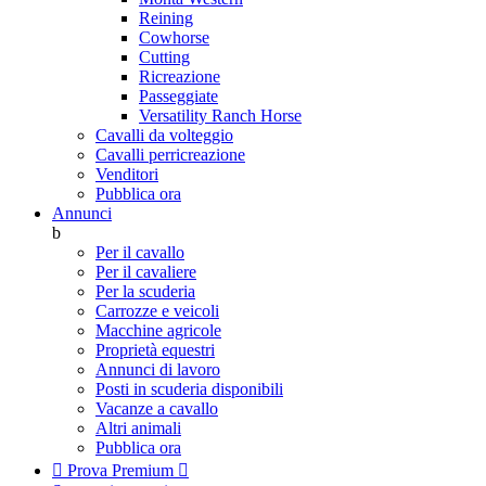
Reining
Cowhorse
Cutting
Ricreazione
Passeggiate
Versatility Ranch Horse
Cavalli da volteggio
Cavalli perricreazione
Venditori
Pubblica ora
Annunci
b
Per il cavallo
Per il cavaliere
Per la scuderia
Carrozze e veicoli
Macchine agricole
Proprietà equestri
Annunci di lavoro
Posti in scuderia disponibili
Vacanze a cavallo
Altri animali
Pubblica ora

Prova Premium
