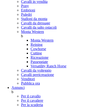
Cavalli in vendita
Pony
Embrioni
Puledri
Stalloni da monta
Cavalli da dressage
Cavalli da salto ostacoli
Monta Western
b
Monta Western
Reining
Cowhorse
Cutting
Ricreazione
Passeggiate
Versatility Ranch Horse
Cavalli da volteggio
Cavalli perricreazione
Venditori
Pubblica ora
Annunci
b
Per il cavallo
Per il cavaliere
Per la scuderia