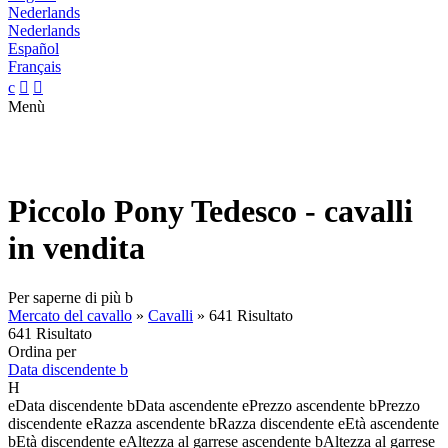
Nederlands
Nederlands
Español
Français
c


Menù
Piccolo Pony Tedesco - cavalli
in vendita
Per saperne di più
b
Mercato del cavallo
»
Cavalli
»
641 Risultato
641 Risultato
Ordina per
Data discendente
b
H
e
Data discendente
b
Data ascendente
e
Prezzo ascendente
b
Prezzo
discendente
e
Razza ascendente
b
Razza discendente
e
Età ascendente
b
Età discendente
e
Altezza al garrese ascendente
b
Altezza al garrese