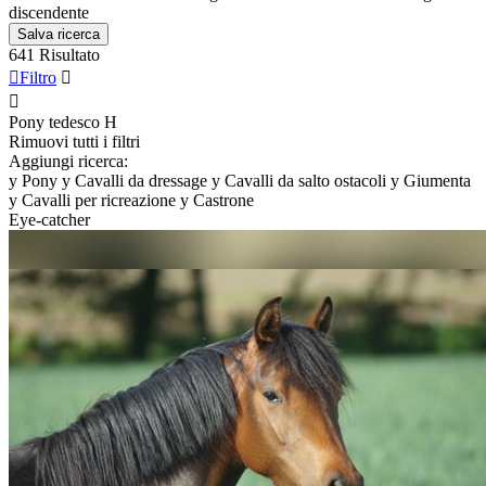
discendente
Salva ricerca
641 Risultato

Filtro


Pony tedesco
H
Rimuovi tutti i filtri
Aggiungi ricerca:
y
Pony
y
Cavalli da dressage
y
Cavalli da salto ostacoli
y
Giumenta
y
Cavalli per ricreazione
y
Castrone
Eye-catcher