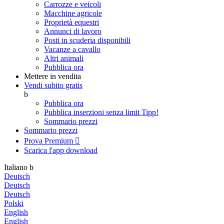
Carrozze e veicoli
Macchine agricole
Proprietà equestri
Annunci di lavoro
Posti in scuderia disponibili
Vacanze a cavallo
Altri animali
Pubblica ora
Mettere in vendita
Vendi subito gratis
b
Pubblica ora
Pubblica inserzioni senza limit
Tipp!
Sommario prezzi
Sommario prezzi
Prova Premium

Scarica l'app
download
Italiano
b
Deutsch
Deutsch
Deutsch
Polski
English
English