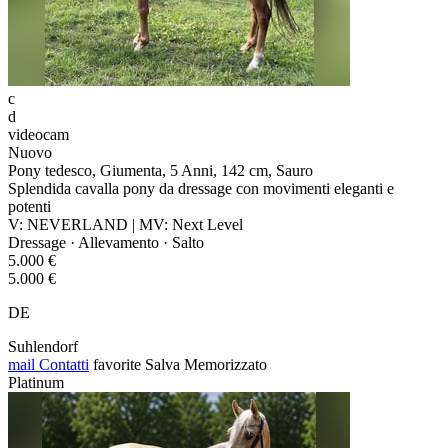
c
d
videocam
Nuovo
Pony tedesco, Giumenta, 5 Anni, 142 cm, Sauro
Splendida cavalla pony da dressage con movimenti eleganti e
potenti
V: NEVERLAND | MV: Next Level
Dressage · Allevamento · Salto
5.000 €
5.000 €
DE
Suhlendorf
mail
Contatti
favorite
Salva
Memorizzato
Platinum