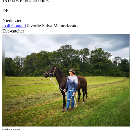
15.000 € Fino a 20.000 €
DE
Niederzier
mail
Contatti
favorite
Salva
Memorizzato
Eye-catcher