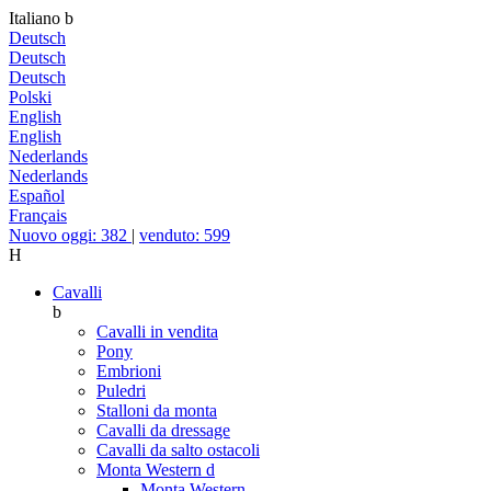
Italiano
b
Deutsch
Deutsch
Deutsch
Polski
English
English
Nederlands
Nederlands
Español
Français
Nuovo oggi: 382
|
venduto: 599
H
Cavalli
b
Cavalli in vendita
Pony
Embrioni
Puledri
Stalloni da monta
Cavalli da dressage
Cavalli da salto ostacoli
Monta Western
d
Monta Western