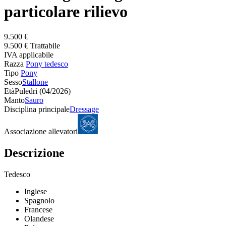
particolare rilievo
9.500 €
9.500 € Trattabile
IVA applicabile
Razza
Pony tedesco
Tipo
Pony
Sesso
Stallone
Età
Puledri (04/2026)
Manto
Sauro
Disciplina principale
Dressage
Associazione allevatori
Descrizione
Tedesco
Inglese
Spagnolo
Francese
Olandese