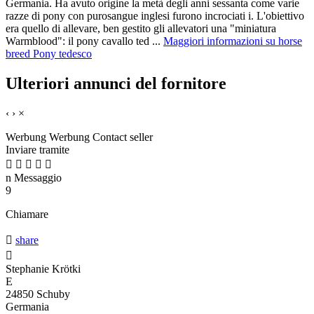
Germania. Ha avuto origine la metà degli anni sessanta come varie
razze di pony con purosangue inglesi furono incrociati i. L'obiettivo
era quello di allevare, ben gestito gli allevatori una "miniatura
Warmblood": il pony cavallo ted ...
Maggiori informazioni su horse
breed Pony tedesco
Ulteriori annunci del fornitore
‹
›
×
Werbung
Werbung
Contact seller
Inviare tramite





n
Messaggio
9
Chiamare

share

Stephanie Krötki
E
24850 Schuby
Germania