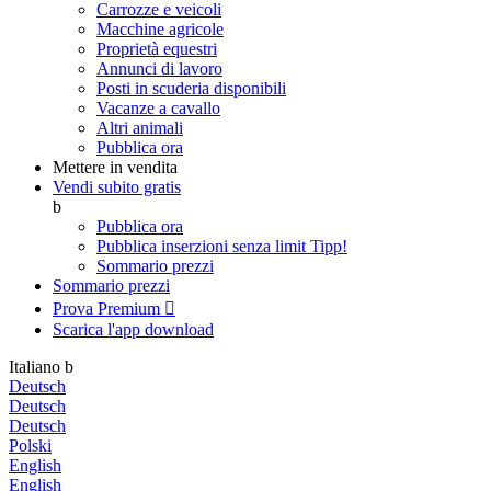
Carrozze e veicoli
Macchine agricole
Proprietà equestri
Annunci di lavoro
Posti in scuderia disponibili
Vacanze a cavallo
Altri animali
Pubblica ora
Mettere in vendita
Vendi subito gratis
b
Pubblica ora
Pubblica inserzioni senza limit
Tipp!
Sommario prezzi
Sommario prezzi
Prova Premium

Scarica l'app
download
Italiano
b
Deutsch
Deutsch
Deutsch
Polski
English
English