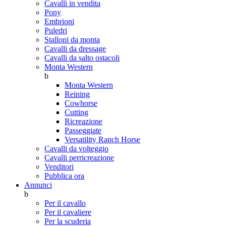
Cavalli in vendita
Pony
Embrioni
Puledri
Stalloni da monta
Cavalli da dressage
Cavalli da salto ostacoli
Monta Western
b
Monta Western
Reining
Cowhorse
Cutting
Ricreazione
Passeggiate
Versatility Ranch Horse
Cavalli da volteggio
Cavalli perricreazione
Venditori
Pubblica ora
Annunci
b
Per il cavallo
Per il cavaliere
Per la scuderia