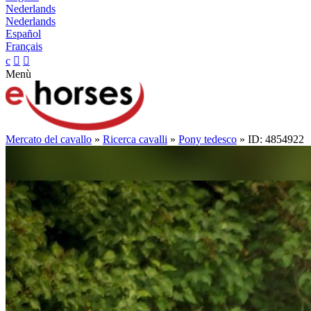
Nederlands
Nederlands
Español
Français
c


Menù
Mercato del cavallo
»
Ricerca cavalli
»
Pony tedesco
» ID: 4854922