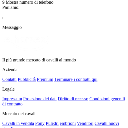
9
Mostra numero di telefono
Parliamo:
n
Messaggio
Il più grande mercato di cavalli al mondo
Azienda
Contatti
Pubblicità
Premium
Terminare i contratti qui
Legale
Impressum
Protezione dei dati
Diritto di recesso
Condizioni generali
di contratto
Mercato dei cavalli
Cavalli in vendita
Pony
Puledri
embrioni
Venditori
Cavalli nuovi