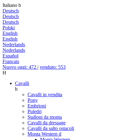
Italiano
b
Deutsch
Deutsch
Deutsch
Polski
English
English
Nederlands
Nederlands
Español
Français
Nuovo oggi: 472
|
venduto: 553
H
Cavalli
b
Cavalli in vendita
Pony
Embrioni
Puledri
Stalloni da monta
Cavalli da dressage
Cavalli da salto ostacoli
Monta Western
d
Monta Western