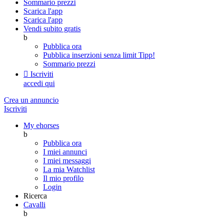
Sommario prezzi
Scarica l'app
Scarica l'app
Vendi subito gratis
b
Pubblica ora
Pubblica inserzioni senza limit
Tipp!
Sommario prezzi

Iscriviti
accedi qui
Crea un annuncio
Iscriviti
My ehorses
b
Pubblica ora
I miei annunci
I miei messaggi
La mia Watchlist
Il mio profilo
Login
Ricerca
Cavalli
b