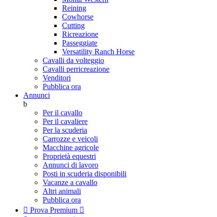
Reining
Cowhorse
Cutting
Ricreazione
Passeggiate
Versatility Ranch Horse
Cavalli da volteggio
Cavalli perricreazione
Venditori
Pubblica ora
Annunci
b
Per il cavallo
Per il cavaliere
Per la scuderia
Carrozze e veicoli
Macchine agricole
Proprietà equestri
Annunci di lavoro
Posti in scuderia disponibili
Vacanze a cavallo
Altri animali
Pubblica ora

Prova Premium
