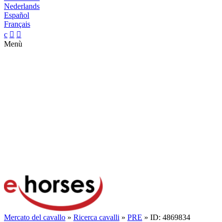
Nederlands
Español
Français
c


Menù
Mercato del cavallo
»
Ricerca cavalli
»
PRE
» ID: 4869834