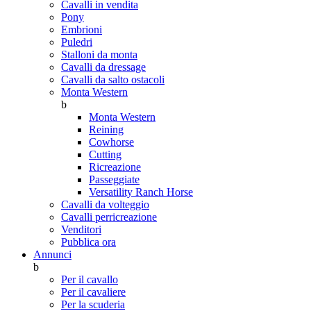
Cavalli in vendita
Pony
Embrioni
Puledri
Stalloni da monta
Cavalli da dressage
Cavalli da salto ostacoli
Monta Western
b
Monta Western
Reining
Cowhorse
Cutting
Ricreazione
Passeggiate
Versatility Ranch Horse
Cavalli da volteggio
Cavalli perricreazione
Venditori
Pubblica ora
Annunci
b
Per il cavallo
Per il cavaliere
Per la scuderia