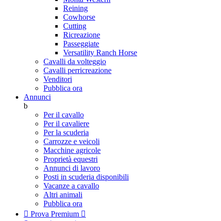
Reining
Cowhorse
Cutting
Ricreazione
Passeggiate
Versatility Ranch Horse
Cavalli da volteggio
Cavalli perricreazione
Venditori
Pubblica ora
Annunci
b
Per il cavallo
Per il cavaliere
Per la scuderia
Carrozze e veicoli
Macchine agricole
Proprietà equestri
Annunci di lavoro
Posti in scuderia disponibili
Vacanze a cavallo
Altri animali
Pubblica ora

Prova Premium
