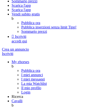
Sommario prezzi
Scarica l'app
Scarica l'app
Vendi subito gratis
b
Pubblica ora
Pubblica inserzioni senza limit
Tipp!
Sommario prezzi

Iscriviti
accedi qui
Crea un annuncio
Iscriviti
My ehorses
b
Pubblica ora
I miei annunci
I miei messaggi
La mia Watchlist
Il mio profilo
Login
Ricerca
Cavalli
b