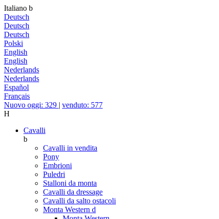
Italiano
b
Deutsch
Deutsch
Deutsch
Polski
English
English
Nederlands
Nederlands
Español
Français
Nuovo oggi: 329
|
venduto: 577
H
Cavalli
b
Cavalli in vendita
Pony
Embrioni
Puledri
Stalloni da monta
Cavalli da dressage
Cavalli da salto ostacoli
Monta Western
d
Monta Western