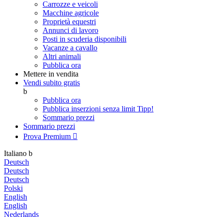
Carrozze e veicoli
Macchine agricole
Proprietà equestri
Annunci di lavoro
Posti in scuderia disponibili
Vacanze a cavallo
Altri animali
Pubblica ora
Mettere in vendita
Vendi subito gratis
b
Pubblica ora
Pubblica inserzioni senza limit
Tipp!
Sommario prezzi
Sommario prezzi
Prova Premium

Italiano
b
Deutsch
Deutsch
Deutsch
Polski
English
English
Nederlands