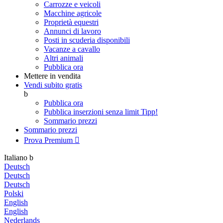
Carrozze e veicoli
Macchine agricole
Proprietà equestri
Annunci di lavoro
Posti in scuderia disponibili
Vacanze a cavallo
Altri animali
Pubblica ora
Mettere in vendita
Vendi subito gratis
b
Pubblica ora
Pubblica inserzioni senza limit
Tipp!
Sommario prezzi
Sommario prezzi
Prova Premium

Italiano
b
Deutsch
Deutsch
Deutsch
Polski
English
English
Nederlands