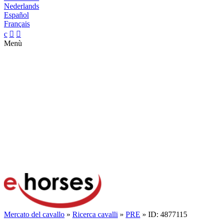
Nederlands
Español
Français
c


Menù
Mercato del cavallo
»
Ricerca cavalli
»
PRE
» ID: 4877115