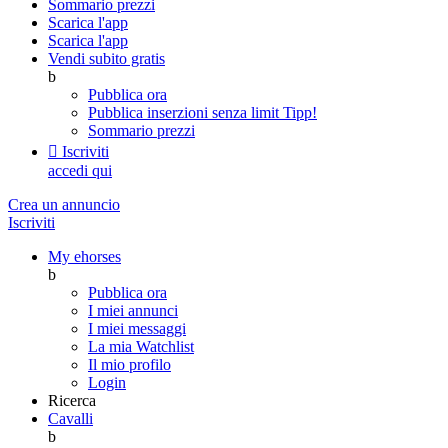
Sommario prezzi
Scarica l'app
Scarica l'app
Vendi subito gratis
b
Pubblica ora
Pubblica inserzioni senza limit
Tipp!
Sommario prezzi

Iscriviti
accedi qui
Crea un annuncio
Iscriviti
My ehorses
b
Pubblica ora
I miei annunci
I miei messaggi
La mia Watchlist
Il mio profilo
Login
Ricerca
Cavalli
b