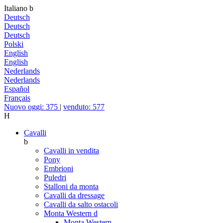
Italiano
b
Deutsch
Deutsch
Deutsch
Polski
English
English
Nederlands
Nederlands
Español
Français
Nuovo oggi: 375
|
venduto: 577
H
Cavalli
b
Cavalli in vendita
Pony
Embrioni
Puledri
Stalloni da monta
Cavalli da dressage
Cavalli da salto ostacoli
Monta Western
d
Monta Western