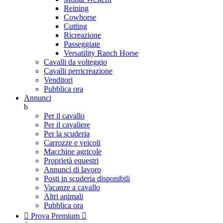
Reining
Cowhorse
Cutting
Ricreazione
Passeggiate
Versatility Ranch Horse
Cavalli da volteggio
Cavalli perricreazione
Venditori
Pubblica ora
Annunci
b
Per il cavallo
Per il cavaliere
Per la scuderia
Carrozze e veicoli
Macchine agricole
Proprietà equestri
Annunci di lavoro
Posti in scuderia disponibili
Vacanze a cavallo
Altri animali
Pubblica ora

Prova Premium
