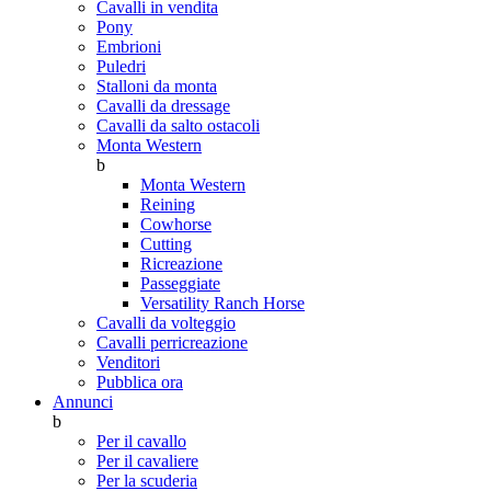
Cavalli in vendita
Pony
Embrioni
Puledri
Stalloni da monta
Cavalli da dressage
Cavalli da salto ostacoli
Monta Western
b
Monta Western
Reining
Cowhorse
Cutting
Ricreazione
Passeggiate
Versatility Ranch Horse
Cavalli da volteggio
Cavalli perricreazione
Venditori
Pubblica ora
Annunci
b
Per il cavallo
Per il cavaliere
Per la scuderia