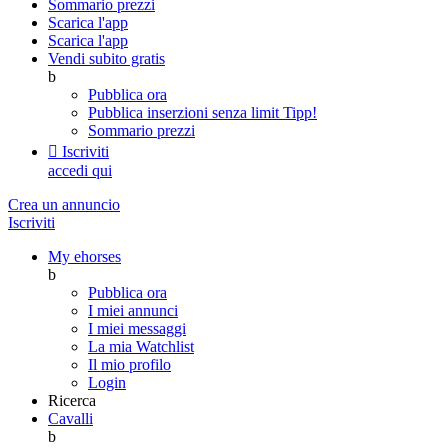
Sommario prezzi
Scarica l'app
Scarica l'app
Vendi subito gratis
b
Pubblica ora
Pubblica inserzioni senza limit
Tipp!
Sommario prezzi

Iscriviti
accedi qui
Crea un annuncio
Iscriviti
My ehorses
b
Pubblica ora
I miei annunci
I miei messaggi
La mia Watchlist
Il mio profilo
Login
Ricerca
Cavalli
b