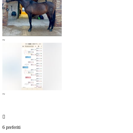
~
~

6 preferiti