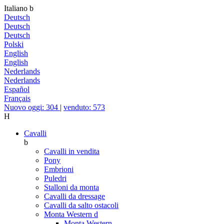
Italiano
b
Deutsch
Deutsch
Deutsch
Polski
English
English
Nederlands
Nederlands
Español
Français
Nuovo oggi: 304
|
venduto: 573
H
Cavalli
b
Cavalli in vendita
Pony
Embrioni
Puledri
Stalloni da monta
Cavalli da dressage
Cavalli da salto ostacoli
Monta Western
d
Monta Western