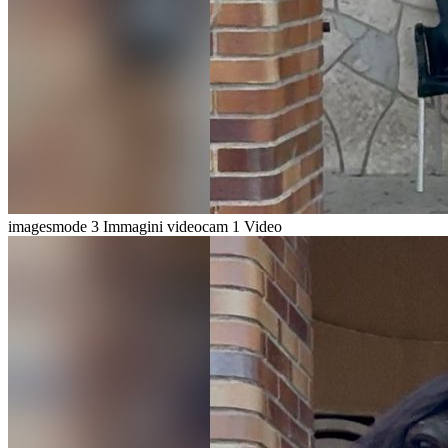
imagesmode
3 Immagini
videocam
1 Video