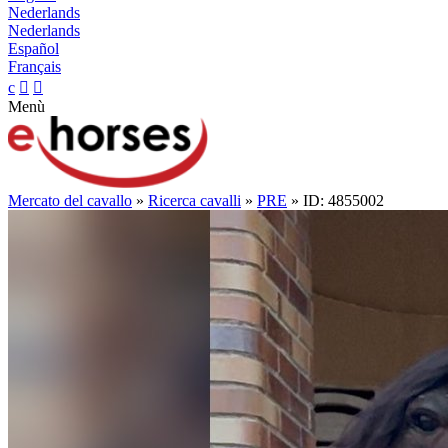
Nederlands
Nederlands
Español
Français
c


Menù
Mercato del cavallo
»
Ricerca cavalli
»
PRE
» ID: 4855002