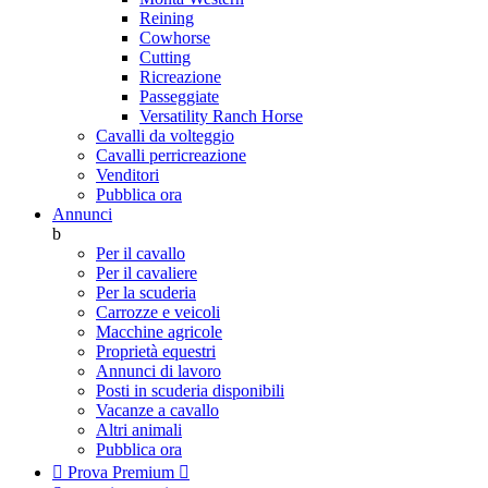
Reining
Cowhorse
Cutting
Ricreazione
Passeggiate
Versatility Ranch Horse
Cavalli da volteggio
Cavalli perricreazione
Venditori
Pubblica ora
Annunci
b
Per il cavallo
Per il cavaliere
Per la scuderia
Carrozze e veicoli
Macchine agricole
Proprietà equestri
Annunci di lavoro
Posti in scuderia disponibili
Vacanze a cavallo
Altri animali
Pubblica ora

Prova Premium
