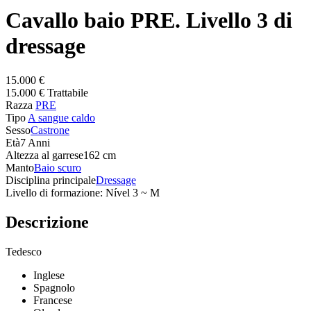
Cavallo baio PRE. Livello 3 di
dressage
15.000 €
15.000 € Trattabile
Razza
PRE
Tipo
A sangue caldo
Sesso
Castrone
Età
7 Anni
Altezza al garrese
162 cm
Manto
Baio scuro
Disciplina principale
Dressage
Livello di formazione: Nível 3 ~ M
Descrizione
Tedesco
Inglese
Spagnolo
Francese