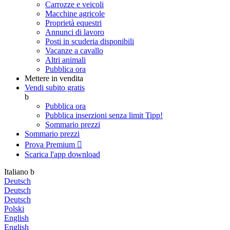
Carrozze e veicoli
Macchine agricole
Proprietà equestri
Annunci di lavoro
Posti in scuderia disponibili
Vacanze a cavallo
Altri animali
Pubblica ora
Mettere in vendita
Vendi subito gratis
b
Pubblica ora
Pubblica inserzioni senza limit
Tipp!
Sommario prezzi
Sommario prezzi
Prova Premium

Scarica l'app
download
Italiano
b
Deutsch
Deutsch
Deutsch
Polski
English
English