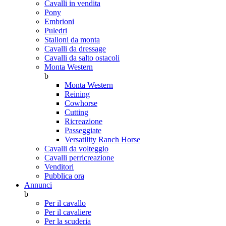
Cavalli in vendita
Pony
Embrioni
Puledri
Stalloni da monta
Cavalli da dressage
Cavalli da salto ostacoli
Monta Western
b
Monta Western
Reining
Cowhorse
Cutting
Ricreazione
Passeggiate
Versatility Ranch Horse
Cavalli da volteggio
Cavalli perricreazione
Venditori
Pubblica ora
Annunci
b
Per il cavallo
Per il cavaliere
Per la scuderia