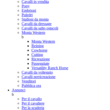
Cavalli in vendita
Pony
Embrioni
Puledri
Stalloni da monta
Cavalli da dressage
Cavalli da salto ostacoli
Monta Western
b
Monta Western
Reining
Cowhorse
Cutting
Ricreazione
Passeggiate
Versatility Ranch Horse
Cavalli da volteggio
Cavalli perricreazione
Venditori
Pubblica ora
Annunci
b
Per il cavallo
Per il cavaliere
Per la scuderia