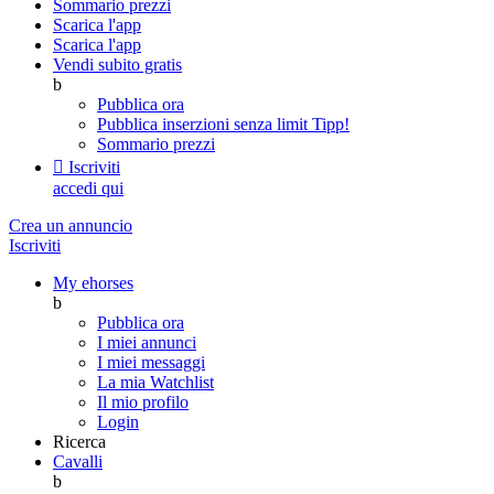
Sommario prezzi
Scarica l'app
Scarica l'app
Vendi subito gratis
b
Pubblica ora
Pubblica inserzioni senza limit
Tipp!
Sommario prezzi

Iscriviti
accedi qui
Crea un annuncio
Iscriviti
My ehorses
b
Pubblica ora
I miei annunci
I miei messaggi
La mia Watchlist
Il mio profilo
Login
Ricerca
Cavalli
b