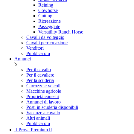
Reining
Cowhorse
Cutting
Ricreazione
Passeggiate
Versatility Ranch Horse
Cavalli da volteggio
Cavalli perricreazione
Venditori
Pubblica ora
Annunci
b
Per il cavallo
Per il cavaliere
Per la scuderia
Carrozze e veicoli
Macchine agricole
Proprietà equestri
Annunci di lavoro
Posti in scuderia disponibili
Vacanze a cavallo
Altri animali
Pubblica ora

Prova Premium
