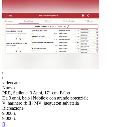
c
d
videocam
Nuovo
PRE, Stallone, 3 Anni, 171 cm, Falbo
Da 3 anni, baio | Nobile e con grande potenziale
V: harinero rb II | MV: juegueton salvatella
Ricreazione
9.000 €
9.000 €
