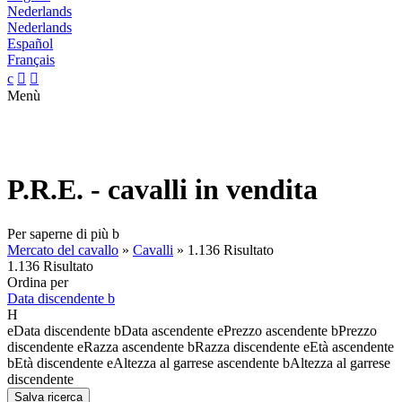
Nederlands
Nederlands
Español
Français
c


Menù
P.R.E. - cavalli in vendita
Per saperne di più
b
Mercato del cavallo
»
Cavalli
»
1.136 Risultato
1.136 Risultato
Ordina per
Data discendente
b
H
e
Data discendente
b
Data ascendente
e
Prezzo ascendente
b
Prezzo
discendente
e
Razza ascendente
b
Razza discendente
e
Età ascendente
b
Età discendente
e
Altezza al garrese ascendente
b
Altezza al garrese
discendente
Salva ricerca