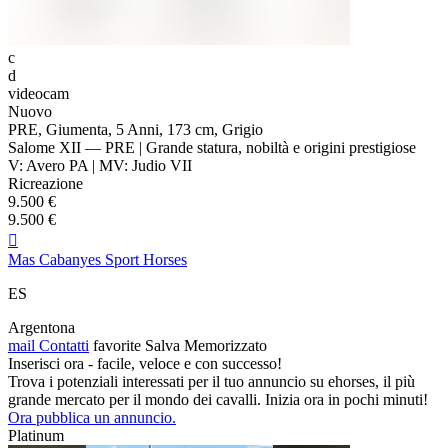
c
d
videocam
Nuovo
PRE, Giumenta, 5 Anni, 173 cm, Grigio
Salome XII — PRE | Grande statura, nobiltà e origini prestigiose
V: Avero PA | MV: Judio VII
Ricreazione
9.500 €
9.500 €

Mas Cabanyes Sport Horses
ES
Argentona
mail
Contatti
favorite
Salva
Memorizzato
Inserisci ora - facile, veloce e con successo!
Trova i potenziali interessati per il tuo annuncio su ehorses, il più
grande mercato per il mondo dei cavalli. Inizia ora in pochi minuti!
Ora pubblica un annuncio.
Platinum