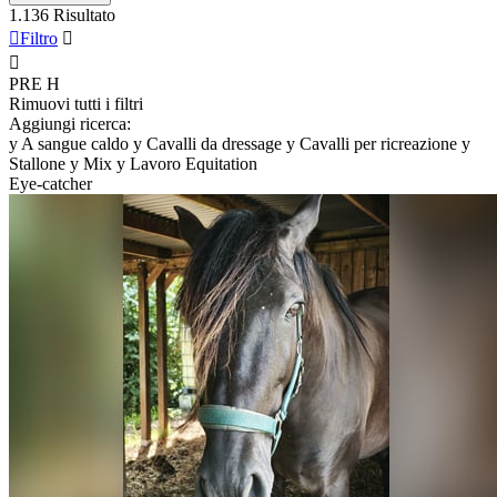
1.136 Risultato

Filtro


PRE
H
Rimuovi tutti i filtri
Aggiungi ricerca:
y
A sangue caldo
y
Cavalli da dressage
y
Cavalli per ricreazione
y
Stallone
y
Mix
y
Lavoro Equitation
Eye-catcher