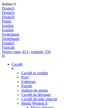
Italiano
b
Deutsch
Deutsch
Deutsch
Polski
English
English
Nederlands
Nederlands
Español
Français
Nuovo oggi: 413
|
venduto: 556
H
Cavalli
b
Cavalli in vendita
Pony
Embrioni
Puledri
Stalloni da monta
Cavalli da dressage
Cavalli da salto ostacoli
Monta Western
d
Monta Western