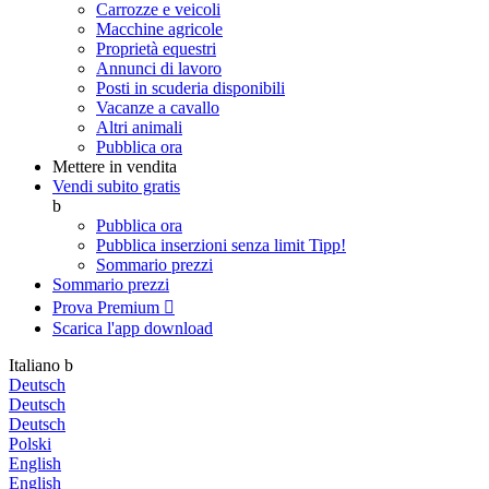
Carrozze e veicoli
Macchine agricole
Proprietà equestri
Annunci di lavoro
Posti in scuderia disponibili
Vacanze a cavallo
Altri animali
Pubblica ora
Mettere in vendita
Vendi subito gratis
b
Pubblica ora
Pubblica inserzioni senza limit
Tipp!
Sommario prezzi
Sommario prezzi
Prova Premium

Scarica l'app
download
Italiano
b
Deutsch
Deutsch
Deutsch
Polski
English
English