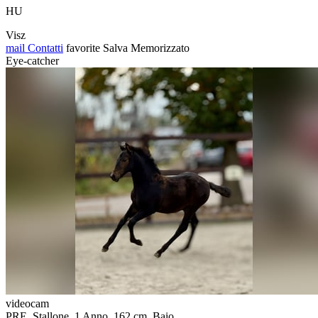
HU
Visz
mail
Contatti
favorite
Salva
Memorizzato
Eye-catcher
videocam
PRE, Stallone, 1 Anno, 162 cm, Baio