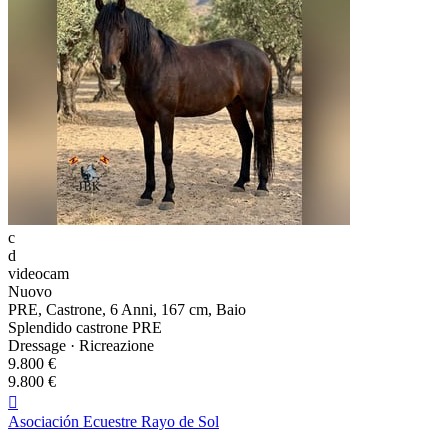
c
d
videocam
Nuovo
PRE, Castrone, 6 Anni, 167 cm, Baio
Splendido castrone PRE
Dressage · Ricreazione
9.800 €
9.800 €

Asociación Ecuestre Rayo de Sol