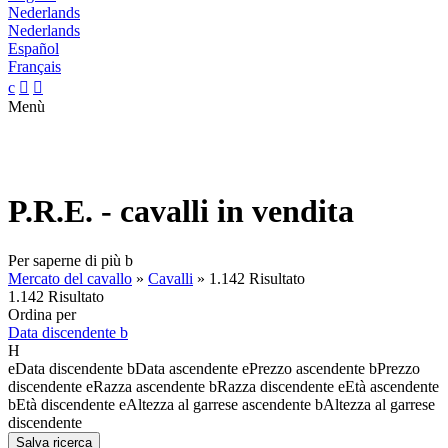
Nederlands
Nederlands
Español
Français
c


Menù
P.R.E. - cavalli in vendita
Per saperne di più
b
Mercato del cavallo
»
Cavalli
»
1.142 Risultato
1.142 Risultato
Ordina per
Data discendente
b
H
e
Data discendente
b
Data ascendente
e
Prezzo ascendente
b
Prezzo
discendente
e
Razza ascendente
b
Razza discendente
e
Età ascendente
b
Età discendente
e
Altezza al garrese ascendente
b
Altezza al garrese
discendente
Salva ricerca