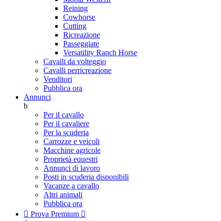
Reining
Cowhorse
Cutting
Ricreazione
Passeggiate
Versatility Ranch Horse
Cavalli da volteggio
Cavalli perricreazione
Venditori
Pubblica ora
Annunci
b
Per il cavallo
Per il cavaliere
Per la scuderia
Carrozze e veicoli
Macchine agricole
Proprietà equestri
Annunci di lavoro
Posti in scuderia disponibili
Vacanze a cavallo
Altri animali
Pubblica ora

Prova Premium
