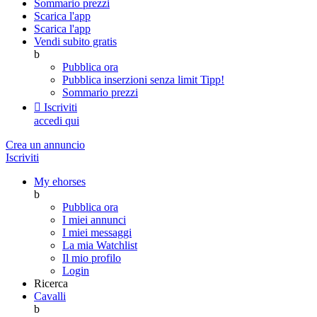
Sommario prezzi
Scarica l'app
Scarica l'app
Vendi subito gratis
b
Pubblica ora
Pubblica inserzioni senza limit
Tipp!
Sommario prezzi

Iscriviti
accedi qui
Crea un annuncio
Iscriviti
My ehorses
b
Pubblica ora
I miei annunci
I miei messaggi
La mia Watchlist
Il mio profilo
Login
Ricerca
Cavalli
b