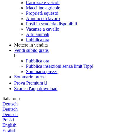
Carrozze e veicoli
Macchine agricole
Proprietà equestri
Annunci di lavoro
Posti in scuderia disponibili
Vacanze a cavallo
Altri animali
Pubblica ora
Mettere in vendita
Vendi subito gratis
b
Pubblica ora
Pubblica inserzioni senza limit
Tipp!
Sommario prezzi
Sommario prezzi
Prova Premium

Scarica l'app
download
Italiano
b
Deutsch
Deutsch
Deutsch
Polski
English
English