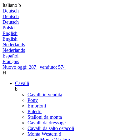
Italiano
b
Deutsch
Deutsch
Deutsch
Polski
English
English
Nederlands
Nederlands
Español
Français
Nuovo oggi: 287
|
venduto: 574
H
Cavalli
b
Cavalli in vendita
Pony
Embrioni
Puledri
Stalloni da monta
Cavalli da dressage
Cavalli da salto ostacoli
Monta Western
d
Monta Western