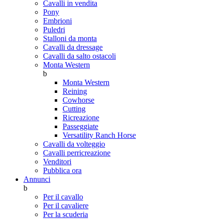
Cavalli in vendita
Pony
Embrioni
Puledri
Stalloni da monta
Cavalli da dressage
Cavalli da salto ostacoli
Monta Western
b
Monta Western
Reining
Cowhorse
Cutting
Ricreazione
Passeggiate
Versatility Ranch Horse
Cavalli da volteggio
Cavalli perricreazione
Venditori
Pubblica ora
Annunci
b
Per il cavallo
Per il cavaliere
Per la scuderia