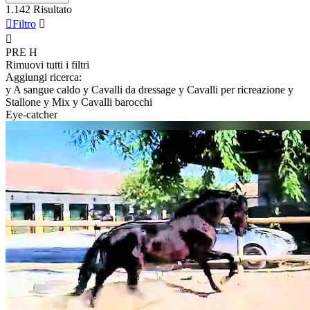
1.142 Risultato

Filtro


PRE
H
Rimuovi tutti i filtri
Aggiungi ricerca:
y
A sangue caldo
y
Cavalli da dressage
y
Cavalli per ricreazione
y
Stallone
y
Mix
y
Cavalli barocchi
Eye-catcher