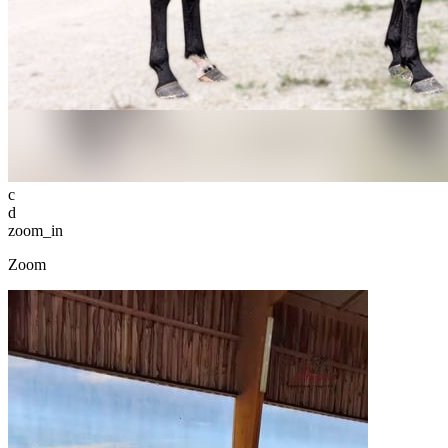
c
d
zoom_in
Zoom