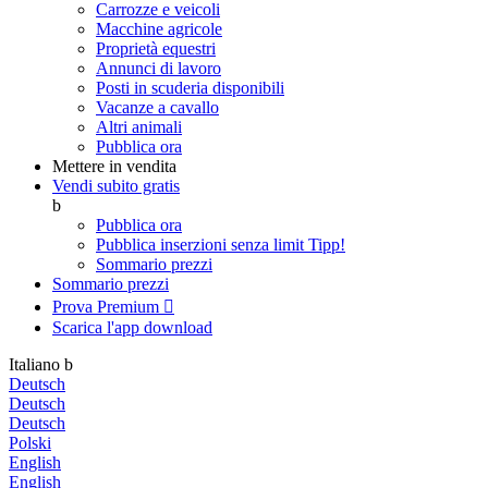
Carrozze e veicoli
Macchine agricole
Proprietà equestri
Annunci di lavoro
Posti in scuderia disponibili
Vacanze a cavallo
Altri animali
Pubblica ora
Mettere in vendita
Vendi subito gratis
b
Pubblica ora
Pubblica inserzioni senza limit
Tipp!
Sommario prezzi
Sommario prezzi
Prova Premium

Scarica l'app
download
Italiano
b
Deutsch
Deutsch
Deutsch
Polski
English
English