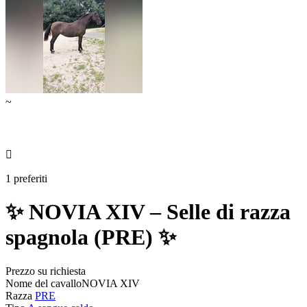
~

1 preferiti
✨ NOVIA XIV – Selle di razza
spagnola (PRE) ✨
Prezzo su richiesta
Nome del cavallo
NOVIA XIV
Razza
PRE