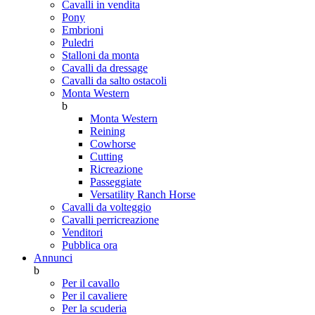
Cavalli in vendita
Pony
Embrioni
Puledri
Stalloni da monta
Cavalli da dressage
Cavalli da salto ostacoli
Monta Western
b
Monta Western
Reining
Cowhorse
Cutting
Ricreazione
Passeggiate
Versatility Ranch Horse
Cavalli da volteggio
Cavalli perricreazione
Venditori
Pubblica ora
Annunci
b
Per il cavallo
Per il cavaliere
Per la scuderia