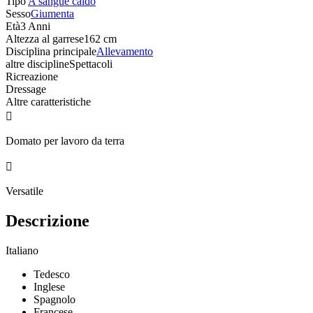
Tipo
A sangue caldo
Sesso
Giumenta
Età
3 Anni
Altezza al garrese
162 cm
Disciplina principale
Allevamento
altre discipline
Spettacoli
Ricreazione
Dressage
Altre caratteristiche

Domato per lavoro da terra

Versatile
Descrizione
Italiano
Tedesco
Inglese
Spagnolo
Francese