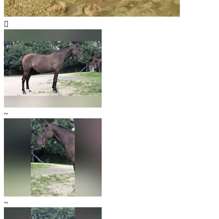

~
~