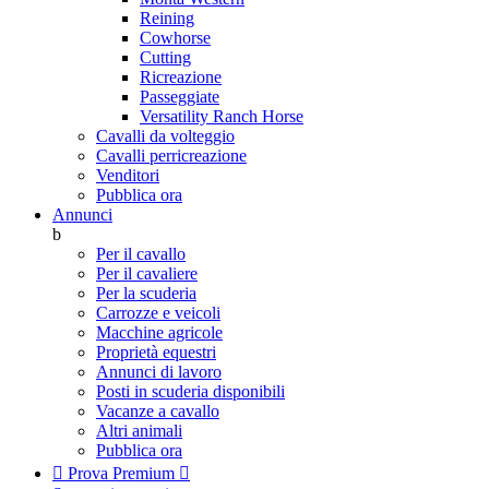
Reining
Cowhorse
Cutting
Ricreazione
Passeggiate
Versatility Ranch Horse
Cavalli da volteggio
Cavalli perricreazione
Venditori
Pubblica ora
Annunci
b
Per il cavallo
Per il cavaliere
Per la scuderia
Carrozze e veicoli
Macchine agricole
Proprietà equestri
Annunci di lavoro
Posti in scuderia disponibili
Vacanze a cavallo
Altri animali
Pubblica ora

Prova Premium
