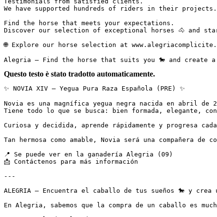
Testimonials from satisfied clients.  

We have supported hundreds of riders in their projects.
Find the horse that meets your expectations.  

Discover our selection of exceptional horses 🐴 and sta
🌐 Explore our horse selection at www.alegriacomplicite.
Alegria – Find the horse that suits you 🐎 and create a
Questo testo è stato tradotto automaticamente.
✨ NOVIA XIV – Yegua Pura Raza Española (PRE) ✨

Novia es una magnífica yegua negra nacida en abril de 20
Tiene todo lo que se busca: bien formada, elegante, con 
Curiosa y decidida, aprende rápidamente y progresa cada
Tan hermosa como amable, Novia será una compañera de co
📍 Se puede ver en la ganadería Alegria (09)  

📩 Contáctenos para más información

---

ALEGRIA – Encuentra el caballo de tus sueños 🐎 y crea u
En Alegria, sabemos que la compra de un caballo es much