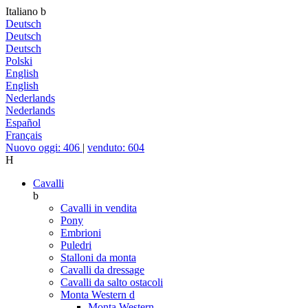
Italiano
b
Deutsch
Deutsch
Deutsch
Polski
English
English
Nederlands
Nederlands
Español
Français
Nuovo oggi: 406
|
venduto: 604
H
Cavalli
b
Cavalli in vendita
Pony
Embrioni
Puledri
Stalloni da monta
Cavalli da dressage
Cavalli da salto ostacoli
Monta Western
d
Monta Western