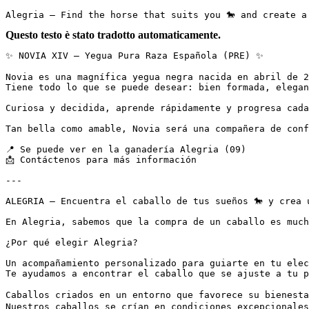
Alegria – Find the horse that suits you 🐎 and create a
Questo testo è stato tradotto automaticamente.
✨ NOVIA XIV – Yegua Pura Raza Española (PRE) ✨

Novia es una magnífica yegua negra nacida en abril de 20
Tiene todo lo que se puede desear: bien formada, elegant
Curiosa y decidida, aprende rápidamente y progresa cada
Tan bella como amable, Novia será una compañera de conf
📍 Se puede ver en la ganadería Alegria (09)  

📩 Contáctenos para más información

---

ALEGRIA – Encuentra el caballo de tus sueños 🐎 y crea u
En Alegria, sabemos que la compra de un caballo es much
¿Por qué elegir Alegria?

Un acompañamiento personalizado para guiarte en tu elecc
Te ayudamos a encontrar el caballo que se ajuste a tu p
Caballos criados en un entorno que favorece su bienestar
Nuestros caballos se crían en condiciones excepcionales