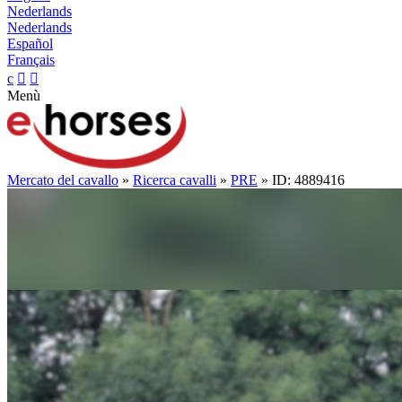
Nederlands
Nederlands
Español
Français
c


Menù
Mercato del cavallo
»
Ricerca cavalli
»
PRE
» ID: 4889416