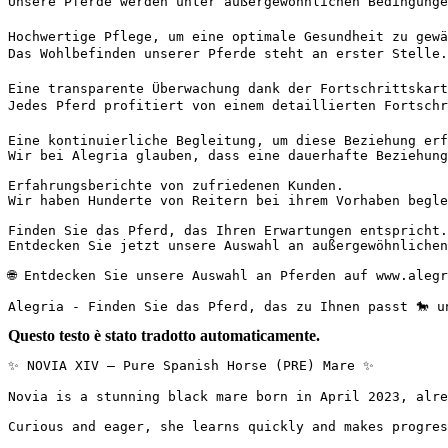
Unsere Pferde werden unter außergewöhnlichen Bedingunge
Hochwertige Pflege, um eine optimale Gesundheit zu gewäh
Das Wohlbefinden unserer Pferde steht an erster Stelle.
Eine transparente Überwachung dank der Fortschrittskarte
Jedes Pferd profitiert von einem detaillierten Fortschr
Eine kontinuierliche Begleitung, um diese Beziehung erfo
Wir bei Alegria glauben, dass eine dauerhafte Beziehung
Erfahrungsberichte von zufriedenen Kunden.

Wir haben Hunderte von Reitern bei ihrem Vorhaben begle
Finden Sie das Pferd, das Ihren Erwartungen entspricht.

Entdecken Sie jetzt unsere Auswahl an außergewöhnlichen
🌐 Entdecken Sie unsere Auswahl an Pferden auf www.alegr
Alegria - Finden Sie das Pferd, das zu Ihnen passt 🐎 u
Questo testo è stato tradotto automaticamente.
✨ NOVIA XIV – Pure Spanish Horse (PRE) Mare ✨

Novia is a stunning black mare born in April 2023, alre
Curious and eager, she learns quickly and makes progres