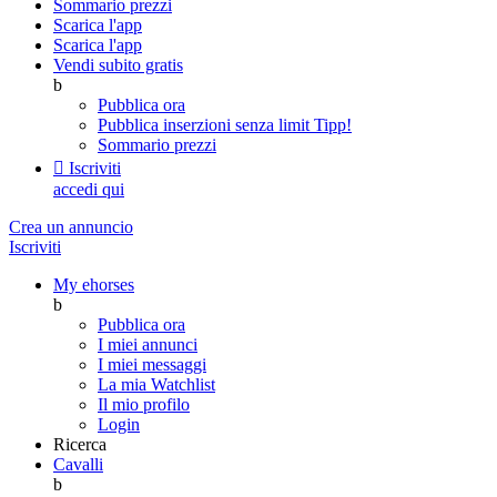
Sommario prezzi
Scarica l'app
Scarica l'app
Vendi subito gratis
b
Pubblica ora
Pubblica inserzioni senza limit
Tipp!
Sommario prezzi

Iscriviti
accedi qui
Crea un annuncio
Iscriviti
My ehorses
b
Pubblica ora
I miei annunci
I miei messaggi
La mia Watchlist
Il mio profilo
Login
Ricerca
Cavalli
b