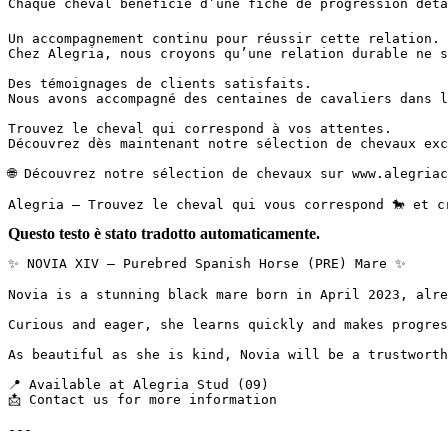
Chaque cheval bénéficie d’une fiche de progression déta
Un accompagnement continu pour réussir cette relation.

Chez Alegria, nous croyons qu’une relation durable ne s
Des témoignages de clients satisfaits.

Nous avons accompagné des centaines de cavaliers dans l
Trouvez le cheval qui correspond à vos attentes.

Découvrez dès maintenant notre sélection de chevaux exc
🌐 Découvrez notre sélection de chevaux sur www.alegriac
Alegria – Trouvez le cheval qui vous correspond 🐎 et c
Questo testo è stato tradotto automaticamente.
✨ NOVIA XIV – Purebred Spanish Horse (PRE) Mare ✨

Novia is a stunning black mare born in April 2023, alre
Curious and eager, she learns quickly and makes progres
As beautiful as she is kind, Novia will be a trustworth
📍 Available at Alegria Stud (09)  

📩 Contact us for more information

---
