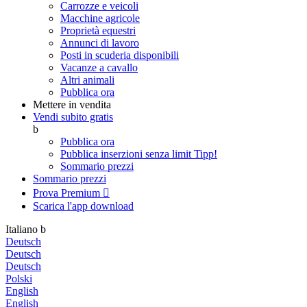
Carrozze e veicoli
Macchine agricole
Proprietà equestri
Annunci di lavoro
Posti in scuderia disponibili
Vacanze a cavallo
Altri animali
Pubblica ora
Mettere in vendita
Vendi subito gratis
b
Pubblica ora
Pubblica inserzioni senza limit
Tipp!
Sommario prezzi
Sommario prezzi
Prova Premium

Scarica l'app
download
Italiano
b
Deutsch
Deutsch
Deutsch
Polski
English
English