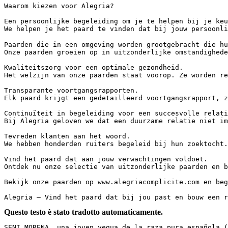
Waarom kiezen voor Alegria?

Een persoonlijke begeleiding om je te helpen bij je keuz
We helpen je het paard te vinden dat bij jouw persoonli
Paarden die in een omgeving worden grootgebracht die hun
Onze paarden groeien op in uitzonderlijke omstandighede
Kwaliteitszorg voor een optimale gezondheid.

Het welzijn van onze paarden staat voorop. Ze worden re
Transparante voortgangsrapporten.

Elk paard krijgt een gedetailleerd voortgangsrapport, z
Continuïteit in begeleiding voor een succesvolle relatie
Bij Alegria geloven we dat een duurzame relatie niet im
Tevreden klanten aan het woord.

We hebben honderden ruiters begeleid bij hun zoektocht.
Vind het paard dat aan jouw verwachtingen voldoet.

Ontdek nu onze selectie van uitzonderlijke paarden en b
Bekijk onze paarden op www.alegriacomplicite.com en begi
Alegria – Vind het paard dat bij jou past en bouw een r
Questo testo è stato tradotto automaticamente.
SENI MORENA, una joven yegua de la raza pura española (