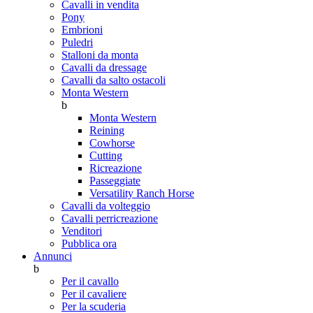
Cavalli in vendita
Pony
Embrioni
Puledri
Stalloni da monta
Cavalli da dressage
Cavalli da salto ostacoli
Monta Western
b
Monta Western
Reining
Cowhorse
Cutting
Ricreazione
Passeggiate
Versatility Ranch Horse
Cavalli da volteggio
Cavalli perricreazione
Venditori
Pubblica ora
Annunci
b
Per il cavallo
Per il cavaliere
Per la scuderia