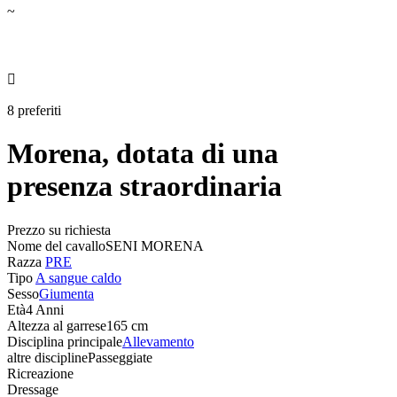
~

8 preferiti
Morena, dotata di una
presenza straordinaria
Prezzo su richiesta
Nome del cavallo
SENI MORENA
Razza
PRE
Tipo
A sangue caldo
Sesso
Giumenta
Età
4 Anni
Altezza al garrese
165 cm
Disciplina principale
Allevamento
altre discipline
Passeggiate
Ricreazione
Dressage