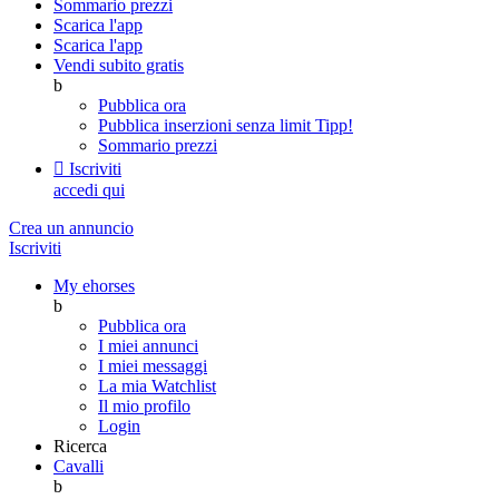
Sommario prezzi
Scarica l'app
Scarica l'app
Vendi subito gratis
b
Pubblica ora
Pubblica inserzioni senza limit
Tipp!
Sommario prezzi

Iscriviti
accedi qui
Crea un annuncio
Iscriviti
My ehorses
b
Pubblica ora
I miei annunci
I miei messaggi
La mia Watchlist
Il mio profilo
Login
Ricerca
Cavalli
b