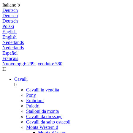
Italiano
b
Deutsch
Deutsch
Deutsch
Polski
English
English
Nederlands
Nederlands
Español
Français
Nuovo oggi: 299
|
venduto: 580
H
Cavalli
b
Cavalli in vendita
Pony
Embrioni
Puledri
Stalloni da monta
Cavalli da dressage
Cavalli da salto ostacoli
Monta Western
d
Monta Western