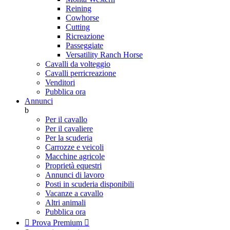
Reining
Cowhorse
Cutting
Ricreazione
Passeggiate
Versatility Ranch Horse
Cavalli da volteggio
Cavalli perricreazione
Venditori
Pubblica ora
Annunci
b
Per il cavallo
Per il cavaliere
Per la scuderia
Carrozze e veicoli
Macchine agricole
Proprietà equestri
Annunci di lavoro
Posti in scuderia disponibili
Vacanze a cavallo
Altri animali
Pubblica ora

Prova Premium
