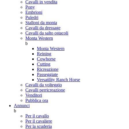
Cavalli in vendita
Pony
Embrioni
Puledri
Stalloni da monta
Cavalli da dressage
Cavalli da salto ostacoli
Monta Western
b
Monta Western
Reining
Cowhorse
Cutting
Ricreazione
Passeggiate
Versatility Ranch Horse
Cavalli da volteggio
Cavalli perricreazione
Venditori
Pubblica ora
Annunci
b
Per il cavallo
Per il cavaliere
Per la scuderia