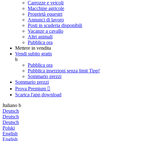
Carrozze e veicoli
Macchine agricole
Proprietà equestri
Annunci di lavoro
Posti in scuderia disponibili
Vacanze a cavallo
Altri animali
Pubblica ora
Mettere in vendita
Vendi subito gratis
b
Pubblica ora
Pubblica inserzioni senza limit
Tipp!
Sommario prezzi
Sommario prezzi
Prova Premium

Scarica l'app
download
Italiano
b
Deutsch
Deutsch
Deutsch
Polski
English
English