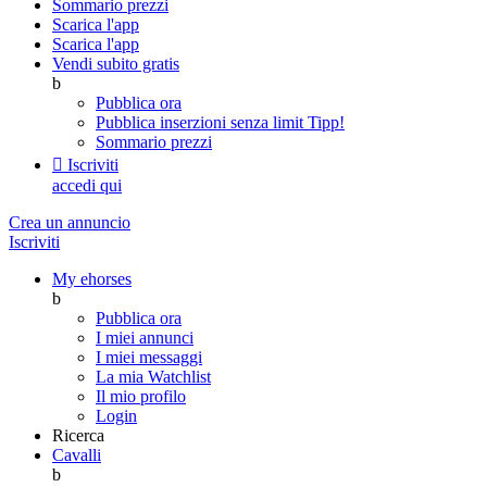
Sommario prezzi
Scarica l'app
Scarica l'app
Vendi subito gratis
b
Pubblica ora
Pubblica inserzioni senza limit
Tipp!
Sommario prezzi

Iscriviti
accedi qui
Crea un annuncio
Iscriviti
My ehorses
b
Pubblica ora
I miei annunci
I miei messaggi
La mia Watchlist
Il mio profilo
Login
Ricerca
Cavalli
b