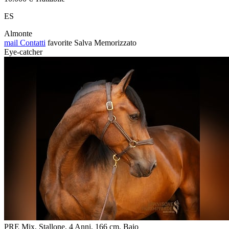
ES
Almonte
mail
Contatti
favorite
Salva
Memorizzato
Eye-catcher
PRE Mix, Stallone, 4 Anni, 166 cm, Baio