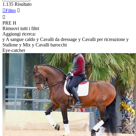
1.135 Risultato

Filtro


PRE
H
Rimuovi tutti i filtri
Aggiungi ricerca:
y
A sangue caldo
y
Cavalli da dressage
y
Cavalli per ricreazione
y
Stallone
y
Mix
y
Cavalli barocchi
Eye-catcher