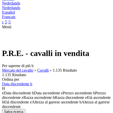
Nederlands
Nederlands
Español
Français
c


Menù
P.R.E. - cavalli in vendita
Per saperne di più
b
Mercato del cavallo
»
Cavalli
»
1.135 Risultato
1.135 Risultato
Ordina per
Data discendente
b
H
e
Data discendente
b
Data ascendente
e
Prezzo ascendente
b
Prezzo
discendente
e
Razza ascendente
b
Razza discendente
e
Età ascendente
b
Età discendente
e
Altezza al garrese ascendente
b
Altezza al garrese
discendente
Salva ricerca