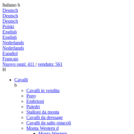
Italiano
b
Deutsch
Deutsch
Deutsch
Polski
English
English
Nederlands
Nederlands
Español
Français
Nuovo oggi: 411
|
venduto: 561
H
Cavalli
b
Cavalli in vendita
Pony
Embrioni
Puledri
Stalloni da monta
Cavalli da dressage
Cavalli da salto ostacoli
Monta Western
d
Monta Western