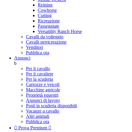
Reining
Cowhorse
Cutting
Ricreazione
Passeggiate
Versatility Ranch Horse
Cavalli da volteggio
Cavalli perricreazione
Venditori
Pubblica ora
Annunci
b
Per il cavallo
Per il cavaliere
Per la scuderia
Carrozze e veicoli
Macchine agricole
Proprietà equestri
Annunci di lavoro
Posti in scuderia disponibili
Vacanze a cavallo
Altri animali
Pubblica ora

Prova Premium
