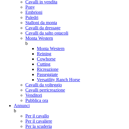
Cavalli in vendita
Pony
Embrioni
Puledri
Stalloni da monta
Cavalli da dressage
Cavalli da salto ostacoli
Monta Western
b
Monta Western
Reining
Cowhorse
Cutting
Ricreazione
Passeggiate
Versatility Ranch Horse
Cavalli da volteggio
Cavalli perricreazione
Venditori
Pubblica ora
Annunci
b
Per il cavallo
Per il cavaliere
Per la scuderia