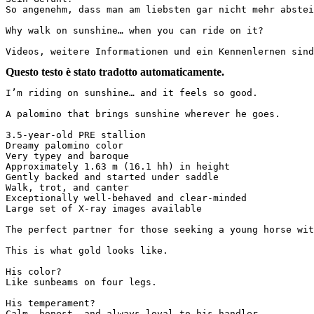
So angenehm, dass man am liebsten gar nicht mehr absteige
Why walk on sunshine… when you can ride on it?

Videos, weitere Informationen und ein Kennenlernen sind
Questo testo è stato tradotto automaticamente.
I’m riding on sunshine… and it feels so good.

A palomino that brings sunshine wherever he goes.

3.5-year-old PRE stallion  

Dreamy palomino color  

Very typey and baroque  

Approximately 1.63 m (16.1 hh) in height  

Gently backed and started under saddle  

Walk, trot, and canter  

Exceptionally well-behaved and clear-minded  

Large set of X-ray images available

The perfect partner for those seeking a young horse with
This is what gold looks like.

His color?  

Like sunbeams on four legs.

His temperament?  

Calm, honest, and always loyal to his handler.
