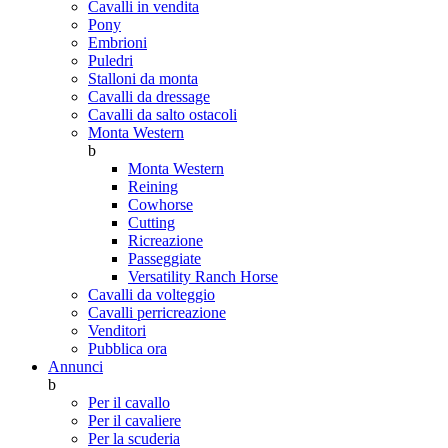
Cavalli in vendita
Pony
Embrioni
Puledri
Stalloni da monta
Cavalli da dressage
Cavalli da salto ostacoli
Monta Western
b
Monta Western
Reining
Cowhorse
Cutting
Ricreazione
Passeggiate
Versatility Ranch Horse
Cavalli da volteggio
Cavalli perricreazione
Venditori
Pubblica ora
Annunci
b
Per il cavallo
Per il cavaliere
Per la scuderia