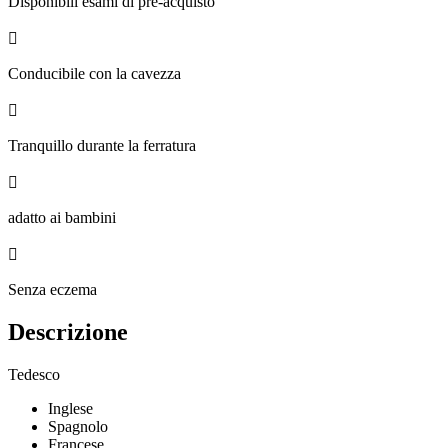
Disponibili esami di pre-acquisto

Conducibile con la cavezza

Tranquillo durante la ferratura

adatto ai bambini

Senza eczema
Descrizione
Tedesco
Inglese
Spagnolo
Francese