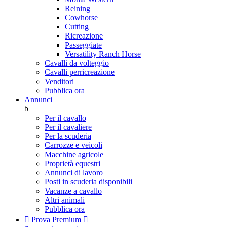
Reining
Cowhorse
Cutting
Ricreazione
Passeggiate
Versatility Ranch Horse
Cavalli da volteggio
Cavalli perricreazione
Venditori
Pubblica ora
Annunci
b
Per il cavallo
Per il cavaliere
Per la scuderia
Carrozze e veicoli
Macchine agricole
Proprietà equestri
Annunci di lavoro
Posti in scuderia disponibili
Vacanze a cavallo
Altri animali
Pubblica ora

Prova Premium
