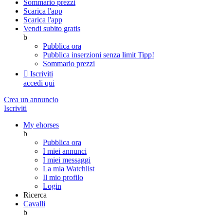
Sommario prezzi
Scarica l'app
Scarica l'app
Vendi subito gratis
b
Pubblica ora
Pubblica inserzioni senza limit
Tipp!
Sommario prezzi

Iscriviti
accedi qui
Crea un annuncio
Iscriviti
My ehorses
b
Pubblica ora
I miei annunci
I miei messaggi
La mia Watchlist
Il mio profilo
Login
Ricerca
Cavalli
b