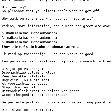
His feeling?  

So pleasant that you almost don’t want to get off.

Why walk on sunshine… when you can ride on it?

Videos, more information, and a meet-and-greet are avai
Visualizza la traduzione automatica
Visualizza la traduzione automatica
Visualizza la traduzione automatica
Questo testo è stato tradotto automaticamente.
Ik rijd op zonneschijn... en het voelt zo goed.

Een palomino die overal waar hij gaat, zonneschijn brengt
3,5-jarige PRE-hengst  

Droomachtige palomino-kleur  

Zeer barokke uitstraling  

Ongeveer 1,63 m stokmaat  

Al voorzichtig aangezad  

Stap, draf en galop  

Uitzonderlijk braaf en helder van geest  

Groot röntgenfoto-set beschikbaar

De perfecte partner voor iedereen die een jong paard zoe
Dit is wat goud eruitziet.
