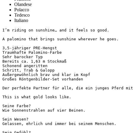
Olandese
Polacco
Tedesco
Italiano
I’m riding on sunshine… and it feels so good.

A palomino that brings sunshine wherever he goes.

3,5-jähriger PRE-Hengst

Traumhafte Palomino-Farbe

Sehr barocker Typ

Bereits ca. 1,63 m Stockmaß

Schonend angeritten

Schritt, Trab & Galopp

Außergewöhnlich brav und klar im Kopf

Großes Röntgenbilder-Set vorhanden

Der perfekte Partner für alle, die ein junges Pferd mit 
This is what gold looks like.

Seine Farbe?

Wie Sonnenstrahlen auf vier Beinen.

Sein Wesen?

Gelassen, ehrlich und immer bei seinem Menschen.

Sein Gefühl?
