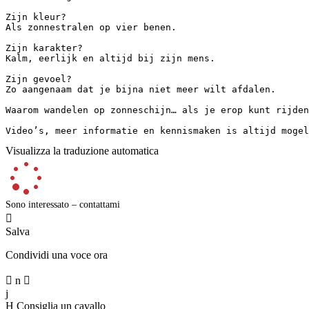
Zijn kleur?  

Als zonnestralen op vier benen.

Zijn karakter?  

Kalm, eerlijk en altijd bij zijn mens.

Zijn gevoel?  

Zo aangenaam dat je bijna niet meer wilt afdalen.

Waarom wandelen op zonneschijn… als je erop kunt rijden?
Video’s, meer informatie en kennismaken is altijd mogel
Visualizza la traduzione automatica
Sono interessato – contattami

Salva
Condividi una voce ora

n

j
H
Consiglia un cavallo