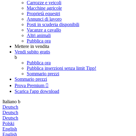
Carrozze e veicoli
Macchine agricole
Proprietà equestri
Annunci di lavoro
Posti in scuderia disponibili
Vacanze a cavallo
Altri animali
Pubblica ora
Mettere in vendita
Vendi subito gratis
b
Pubblica ora
Pubblica inserzioni senza limit
Tipp!
Sommario prezzi
Sommario prezzi
Prova Premium

Scarica l'app
download
Italiano
b
Deutsch
Deutsch
Deutsch
Polski
English
English