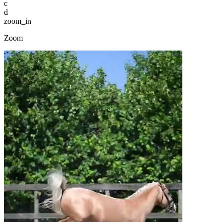
c
d
zoom_in
Zoom