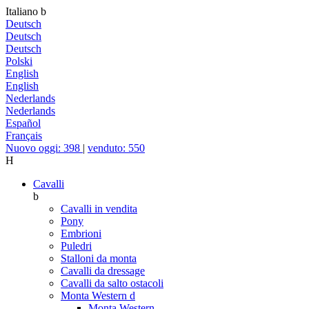
Italiano
b
Deutsch
Deutsch
Deutsch
Polski
English
English
Nederlands
Nederlands
Español
Français
Nuovo oggi: 398
|
venduto: 550
H
Cavalli
b
Cavalli in vendita
Pony
Embrioni
Puledri
Stalloni da monta
Cavalli da dressage
Cavalli da salto ostacoli
Monta Western
d
Monta Western