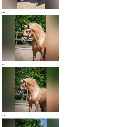
~
~
~