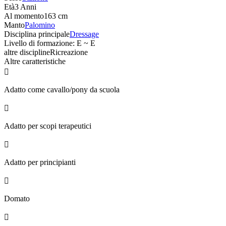
Età
3 Anni
Al momento
163 cm
Manto
Palomino
Disciplina principale
Dressage
Livello di formazione: E ~ E
altre discipline
Ricreazione
Altre caratteristiche

Adatto come cavallo/pony da scuola

Adatto per scopi terapeutici

Adatto per principianti

Domato
