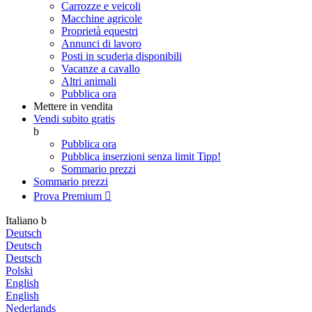
Carrozze e veicoli
Macchine agricole
Proprietà equestri
Annunci di lavoro
Posti in scuderia disponibili
Vacanze a cavallo
Altri animali
Pubblica ora
Mettere in vendita
Vendi subito gratis
b
Pubblica ora
Pubblica inserzioni senza limit
Tipp!
Sommario prezzi
Sommario prezzi
Prova Premium

Italiano
b
Deutsch
Deutsch
Deutsch
Polski
English
English
Nederlands