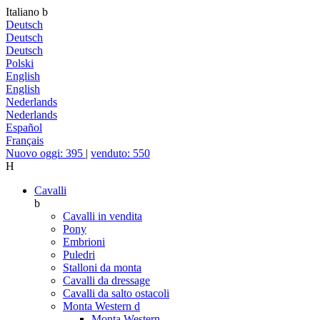
Italiano
b
Deutsch
Deutsch
Deutsch
Polski
English
English
Nederlands
Nederlands
Español
Français
Nuovo oggi: 395
|
venduto: 550
H
Cavalli
b
Cavalli in vendita
Pony
Embrioni
Puledri
Stalloni da monta
Cavalli da dressage
Cavalli da salto ostacoli
Monta Western
d
Monta Western