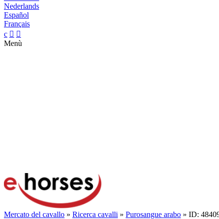
Nederlands
Español
Français
c


Menù
Mercato del cavallo
»
Ricerca cavalli
»
Purosangue arabo
» ID: 4840