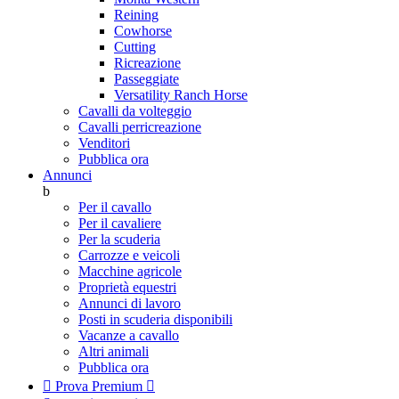
Reining
Cowhorse
Cutting
Ricreazione
Passeggiate
Versatility Ranch Horse
Cavalli da volteggio
Cavalli perricreazione
Venditori
Pubblica ora
Annunci
b
Per il cavallo
Per il cavaliere
Per la scuderia
Carrozze e veicoli
Macchine agricole
Proprietà equestri
Annunci di lavoro
Posti in scuderia disponibili
Vacanze a cavallo
Altri animali
Pubblica ora

Prova Premium
