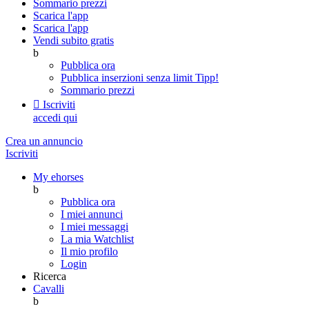
Sommario prezzi
Scarica l'app
Scarica l'app
Vendi subito gratis
b
Pubblica ora
Pubblica inserzioni senza limit
Tipp!
Sommario prezzi

Iscriviti
accedi qui
Crea un annuncio
Iscriviti
My ehorses
b
Pubblica ora
I miei annunci
I miei messaggi
La mia Watchlist
Il mio profilo
Login
Ricerca
Cavalli
b