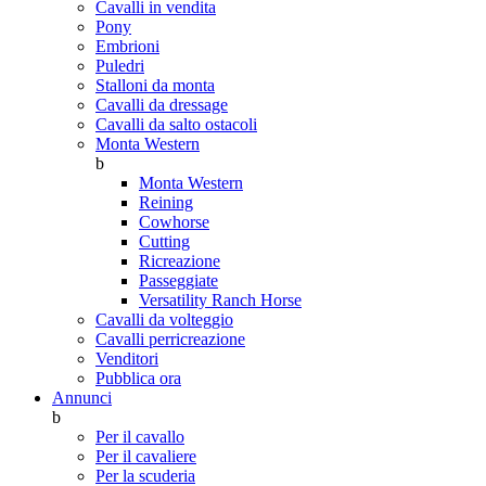
Cavalli in vendita
Pony
Embrioni
Puledri
Stalloni da monta
Cavalli da dressage
Cavalli da salto ostacoli
Monta Western
b
Monta Western
Reining
Cowhorse
Cutting
Ricreazione
Passeggiate
Versatility Ranch Horse
Cavalli da volteggio
Cavalli perricreazione
Venditori
Pubblica ora
Annunci
b
Per il cavallo
Per il cavaliere
Per la scuderia