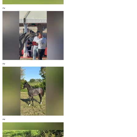
~
~
~