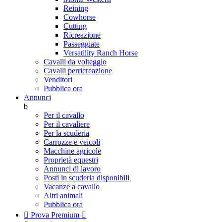
Reining
Cowhorse
Cutting
Ricreazione
Passeggiate
Versatility Ranch Horse
Cavalli da volteggio
Cavalli perricreazione
Venditori
Pubblica ora
Annunci
b
Per il cavallo
Per il cavaliere
Per la scuderia
Carrozze e veicoli
Macchine agricole
Proprietà equestri
Annunci di lavoro
Posti in scuderia disponibili
Vacanze a cavallo
Altri animali
Pubblica ora

Prova Premium
