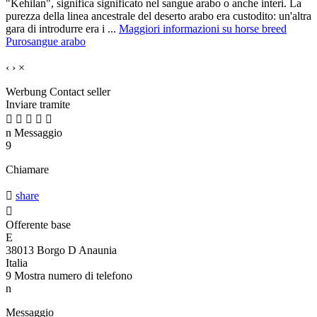
"Kehilan", significa significato nel sangue arabo o anche interi. La
purezza della linea ancestrale del deserto arabo era custodito: un'altra
gara di introdurre era i ...
Maggiori informazioni su horse breed
Purosangue arabo
‹
›
×
Werbung
Contact seller
Inviare tramite





n
Messaggio
9
Chiamare

share

Offerente base
E
38013 Borgo D Anaunia
Italia
9
Mostra numero di telefono
n
Messaggio