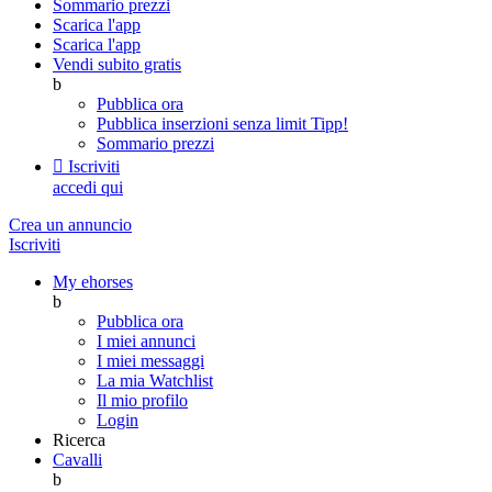
Sommario prezzi
Scarica l'app
Scarica l'app
Vendi subito gratis
b
Pubblica ora
Pubblica inserzioni senza limit
Tipp!
Sommario prezzi

Iscriviti
accedi qui
Crea un annuncio
Iscriviti
My ehorses
b
Pubblica ora
I miei annunci
I miei messaggi
La mia Watchlist
Il mio profilo
Login
Ricerca
Cavalli
b