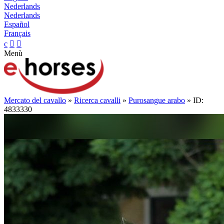
Nederlands
Nederlands
Español
Français
c


Menù
Mercato del cavallo
»
Ricerca cavalli
»
Purosangue arabo
» ID:
4833330