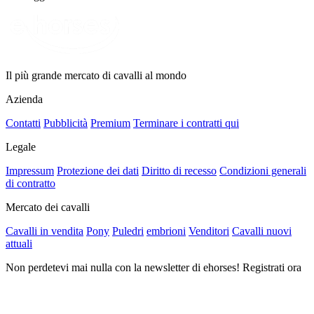
Il più grande mercato di cavalli al mondo
Azienda
Contatti
Pubblicità
Premium
Terminare i contratti qui
Legale
Impressum
Protezione dei dati
Diritto di recesso
Condizioni generali
di contratto
Mercato dei cavalli
Cavalli in vendita
Pony
Puledri
embrioni
Venditori
Cavalli nuovi
attuali
Non perdetevi mai nulla con la newsletter di ehorses! Registrati ora