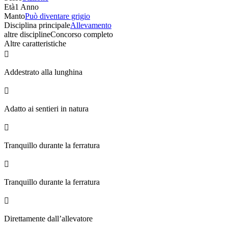
Età
1 Anno
Manto
Può diventare grigio
Disciplina principale
Allevamento
altre discipline
Concorso completo
Altre caratteristiche

Addestrato alla lunghina

Adatto ai sentieri in natura

Tranquillo durante la ferratura

Tranquillo durante la ferratura

Direttamente dall’allevatore