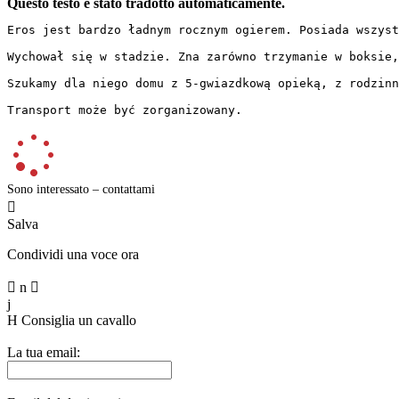
Questo testo è stato tradotto automaticamente.
Eros jest bardzo ładnym rocznym ogierem. Posiada wszyst
Wychował się w stadzie. Zna zarówno trzymanie w boksie, j
Szukamy dla niego domu z 5-gwiazdkową opieką, z rodzinny
Transport może być zorganizowany.
Sono interessato – contattami

Salva
Condividi una voce ora

n

j
H
Consiglia un cavallo
La tua email: