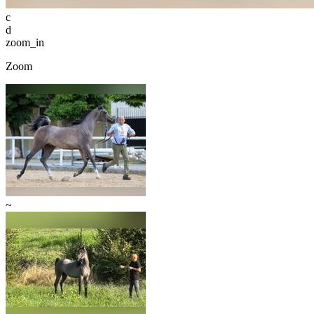
c
d
zoom_in
Zoom
~