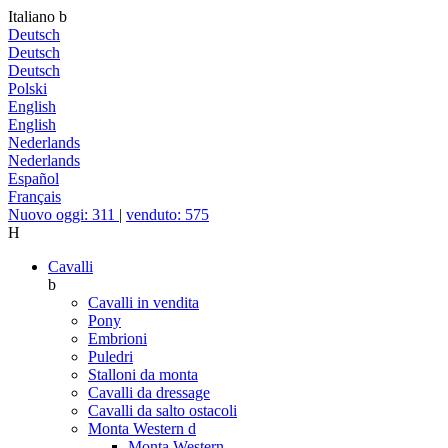
Italiano
b
Deutsch
Deutsch
Deutsch
Polski
English
English
Nederlands
Nederlands
Español
Français
Nuovo oggi: 311
|
venduto: 575
H
Cavalli
b
Cavalli in vendita
Pony
Embrioni
Puledri
Stalloni da monta
Cavalli da dressage
Cavalli da salto ostacoli
Monta Western
d
Monta Western