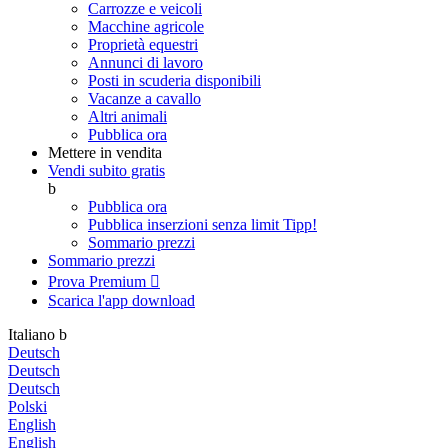
Carrozze e veicoli
Macchine agricole
Proprietà equestri
Annunci di lavoro
Posti in scuderia disponibili
Vacanze a cavallo
Altri animali
Pubblica ora
Mettere in vendita
Vendi subito gratis
b
Pubblica ora
Pubblica inserzioni senza limit
Tipp!
Sommario prezzi
Sommario prezzi
Prova Premium

Scarica l'app
download
Italiano
b
Deutsch
Deutsch
Deutsch
Polski
English
English