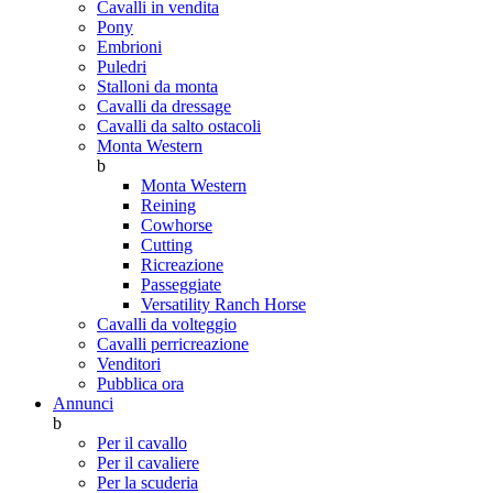
Cavalli in vendita
Pony
Embrioni
Puledri
Stalloni da monta
Cavalli da dressage
Cavalli da salto ostacoli
Monta Western
b
Monta Western
Reining
Cowhorse
Cutting
Ricreazione
Passeggiate
Versatility Ranch Horse
Cavalli da volteggio
Cavalli perricreazione
Venditori
Pubblica ora
Annunci
b
Per il cavallo
Per il cavaliere
Per la scuderia