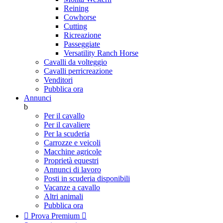
Reining
Cowhorse
Cutting
Ricreazione
Passeggiate
Versatility Ranch Horse
Cavalli da volteggio
Cavalli perricreazione
Venditori
Pubblica ora
Annunci
b
Per il cavallo
Per il cavaliere
Per la scuderia
Carrozze e veicoli
Macchine agricole
Proprietà equestri
Annunci di lavoro
Posti in scuderia disponibili
Vacanze a cavallo
Altri animali
Pubblica ora

Prova Premium
