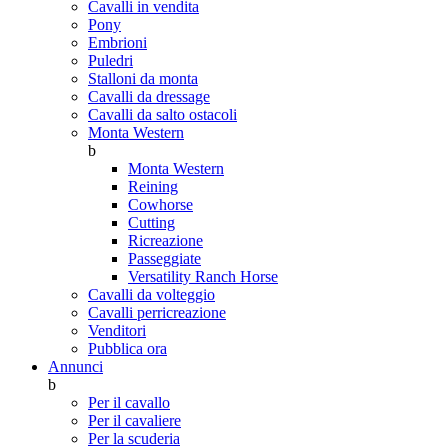
Cavalli in vendita
Pony
Embrioni
Puledri
Stalloni da monta
Cavalli da dressage
Cavalli da salto ostacoli
Monta Western
b
Monta Western
Reining
Cowhorse
Cutting
Ricreazione
Passeggiate
Versatility Ranch Horse
Cavalli da volteggio
Cavalli perricreazione
Venditori
Pubblica ora
Annunci
b
Per il cavallo
Per il cavaliere
Per la scuderia