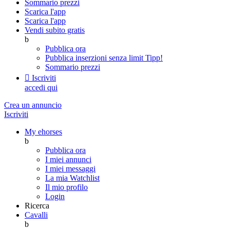
Sommario prezzi
Scarica l'app
Scarica l'app
Vendi subito gratis
b
Pubblica ora
Pubblica inserzioni senza limit
Tipp!
Sommario prezzi

Iscriviti
accedi qui
Crea un annuncio
Iscriviti
My ehorses
b
Pubblica ora
I miei annunci
I miei messaggi
La mia Watchlist
Il mio profilo
Login
Ricerca
Cavalli
b