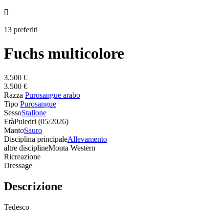

13 preferiti
Fuchs multicolore
3.500 €
3.500 €
Razza
Purosangue arabo
Tipo
Purosangue
Sesso
Stallone
Età
Puledri (05/2026)
Manto
Sauro
Disciplina principale
Allevamento
altre discipline
Monta Western
Ricreazione
Dressage
Descrizione
Tedesco