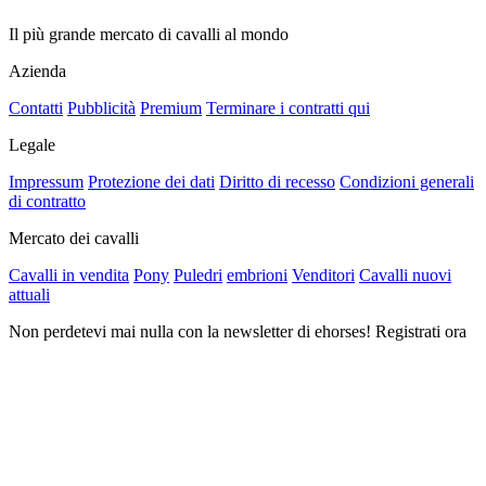
Il più grande mercato di cavalli al mondo
Azienda
Contatti
Pubblicità
Premium
Terminare i contratti qui
Legale
Impressum
Protezione dei dati
Diritto di recesso
Condizioni generali
di contratto
Mercato dei cavalli
Cavalli in vendita
Pony
Puledri
embrioni
Venditori
Cavalli nuovi
attuali
Non perdetevi mai nulla con la newsletter di ehorses! Registrati ora