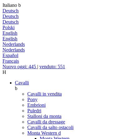
Italiano
b
Deutsch
Deutsch
Deutsch
Polski
English
English
Nederlands
Nederlands
Español
Français
Nuovo oggi: 445
|
venduto: 551
H
Cavalli
b
Cavalli in vendita
Pony
Embrioni
Puledri
Stalloni da monta
Cavalli da dressage
Cavalli da salto ostacoli
Monta Western
d
Monta Western