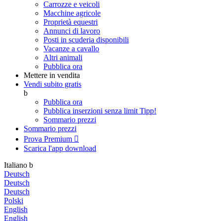
Carrozze e veicoli
Macchine agricole
Proprietà equestri
Annunci di lavoro
Posti in scuderia disponibili
Vacanze a cavallo
Altri animali
Pubblica ora
Mettere in vendita
Vendi subito gratis
b
Pubblica ora
Pubblica inserzioni senza limit
Tipp!
Sommario prezzi
Sommario prezzi
Prova Premium

Scarica l'app
download
Italiano
b
Deutsch
Deutsch
Deutsch
Polski
English
English