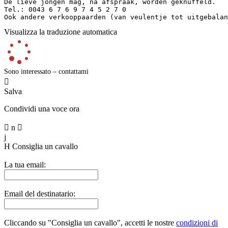
De lieve jongen mag, na afspraak, worden geknuffeld.  

Tel.: 0043 6 7 6 9 7 4 5 2 7 0  

Ook andere verkooppaarden (van veulentje tot uitgebalan
Visualizza la traduzione automatica
Sono interessato – contattami

Salva
Condividi una voce ora

n

j
H
Consiglia un cavallo
La tua email:
Email del destinatario:
Cliccando su "Consiglia un cavallo", accetti le nostre
condizioni di