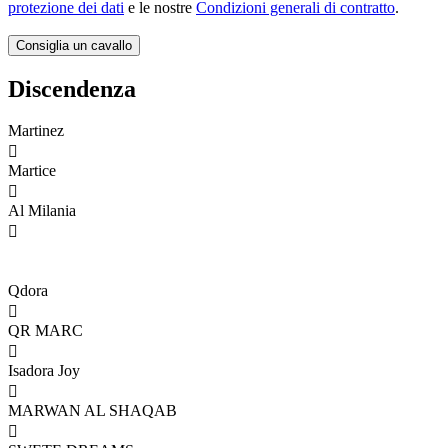
protezione dei dati
e le nostre
Condizioni generali di contratto
.
Discendenza
Martinez

Martice

Al Milania

Qdora

QR MARC

Isadora Joy

MARWAN AL SHAQAB
