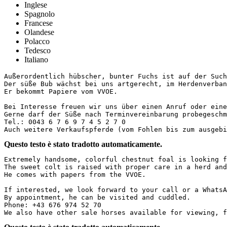
Inglese
Spagnolo
Francese
Olandese
Polacco
Tedesco
Italiano
Außerordentlich hübscher, bunter Fuchs ist auf der Such
Der süße Bub wächst bei uns artgerecht, im Herdenverban
Er bekommt Papiere vom VVOE.

Bei Interesse freuen wir uns über einen Anruf oder eine 
Gerne darf der Süße nach Terminvereinbarung probegeschmu
Tel.: 0043 6 7 6 9 7 4 5 2 7 0 

Auch weitere Verkaufspferde (vom Fohlen bis zum ausgebi
Questo testo è stato tradotto automaticamente.
Extremely handsome, colorful chestnut foal is looking f
The sweet colt is raised with proper care in a herd and
He comes with papers from the VVOE.  

If interested, we look forward to your call or a WhatsA
By appointment, he can be visited and cuddled.  

Phone: +43 676 974 52 70  

We also have other sale horses available for viewing, f