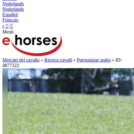
Nederlands
Nederlands
Español
Français
c


Menù
Mercato del cavallo
»
Ricerca cavalli
»
Purosangue arabo
» ID:
4877322