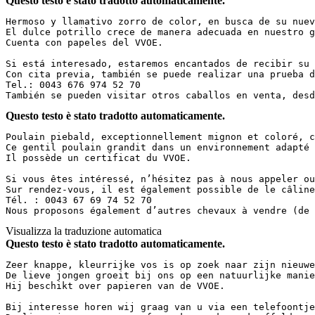
Questo testo è stato tradotto automaticamente.
Hermoso y llamativo zorro de color, en busca de su nuev
El dulce potrillo crece de manera adecuada en nuestro g
Cuenta con papeles del VVOE.  

Si está interesado, estaremos encantados de recibir su 
Con cita previa, también se puede realizar una prueba d
Tel.: 0043 676 974 52 70  

También se pueden visitar otros caballos en venta, desd
Questo testo è stato tradotto automaticamente.
Poulain piebald, exceptionnellement mignon et coloré, c
Ce gentil poulain grandit dans un environnement adapté 
Il possède un certificat du VVOE.  

Si vous êtes intéressé, n’hésitez pas à nous appeler ou
Sur rendez-vous, il est également possible de le câline
Tél. : 0043 67 69 74 52 70  

Nous proposons également d’autres chevaux à vendre (de 
Visualizza la traduzione automatica
Questo testo è stato tradotto automaticamente.
Zeer knappe, kleurrijke vos is op zoek naar zijn nieuwe
De lieve jongen groeit bij ons op een natuurlijke manie
Hij beschikt over papieren van de VVOE.  

Bij interesse horen wij graag van u via een telefoontje