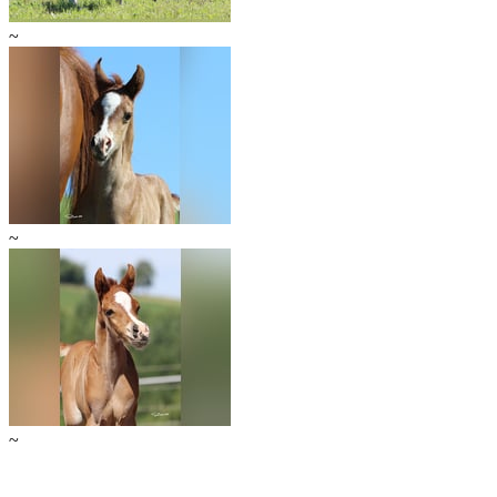
~
~
~