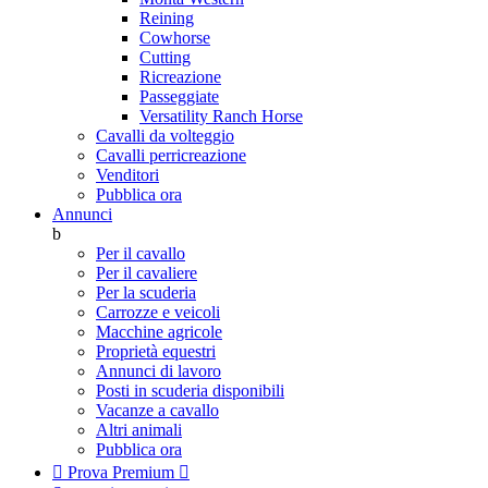
Reining
Cowhorse
Cutting
Ricreazione
Passeggiate
Versatility Ranch Horse
Cavalli da volteggio
Cavalli perricreazione
Venditori
Pubblica ora
Annunci
b
Per il cavallo
Per il cavaliere
Per la scuderia
Carrozze e veicoli
Macchine agricole
Proprietà equestri
Annunci di lavoro
Posti in scuderia disponibili
Vacanze a cavallo
Altri animali
Pubblica ora

Prova Premium
