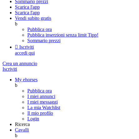
Sommario prezzi
Scarica l'app
Scarica l'app
Vendi subito gratis
b
Pubblica ora
Pubblica inserzioni senza limit
Tipp!
Sommario prezzi

Iscriviti
accedi qui
Crea un annuncio
Iscriviti
My ehorses
b
Pubblica ora
I miei annunci
I miei messaggi
La mia Watchlist
Il mio profilo
Login
Ricerca
Cavalli
b