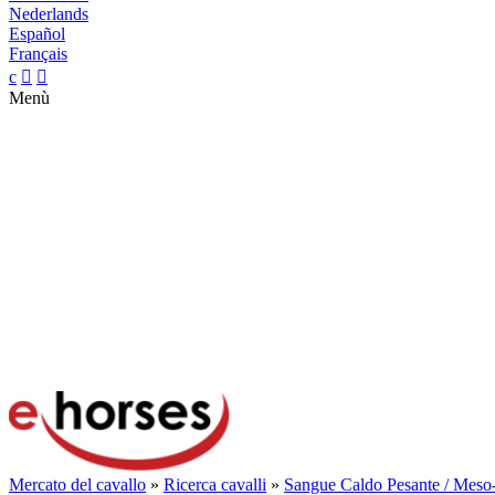
Nederlands
Español
Français
c


Menù
Mercato del cavallo
»
Ricerca cavalli
»
Sangue Caldo Pesante / Meso