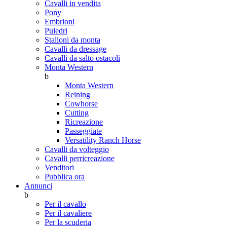
Cavalli in vendita
Pony
Embrioni
Puledri
Stalloni da monta
Cavalli da dressage
Cavalli da salto ostacoli
Monta Western
b
Monta Western
Reining
Cowhorse
Cutting
Ricreazione
Passeggiate
Versatility Ranch Horse
Cavalli da volteggio
Cavalli perricreazione
Venditori
Pubblica ora
Annunci
b
Per il cavallo
Per il cavaliere
Per la scuderia