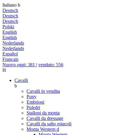
Italiano
b
Deutsch
Deutsch
Deutsch
Polski
English
English
Nederlands
Nederlands
Español
Français
Nuovo oggi: 381
|
venduto: 556
H
Cavalli
b
Cavalli in vendita
Pony
Embrioni
Puledri
Stalloni da monta
Cavalli da dressage
Cavalli da salto ostacoli
Monta Western
d
Monta Western