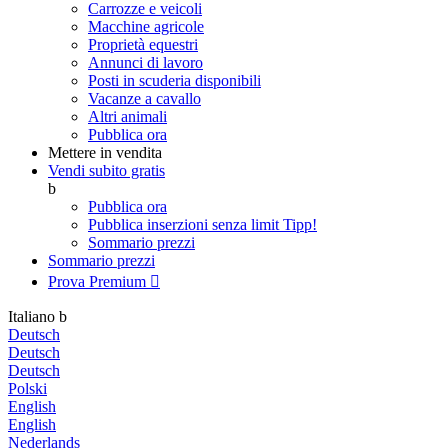
Carrozze e veicoli
Macchine agricole
Proprietà equestri
Annunci di lavoro
Posti in scuderia disponibili
Vacanze a cavallo
Altri animali
Pubblica ora
Mettere in vendita
Vendi subito gratis
b
Pubblica ora
Pubblica inserzioni senza limit
Tipp!
Sommario prezzi
Sommario prezzi
Prova Premium

Italiano
b
Deutsch
Deutsch
Deutsch
Polski
English
English
Nederlands