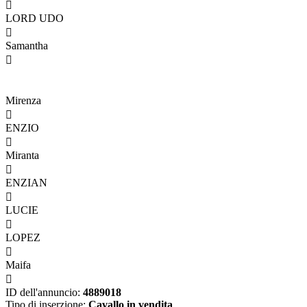

LORD UDO

Samantha

Mirenza

ENZIO

Miranta

ENZIAN

LUCIE

LOPEZ

Maifa

ID dell'annuncio:
4889018
Tipo di inserzione:
Cavallo in vendita