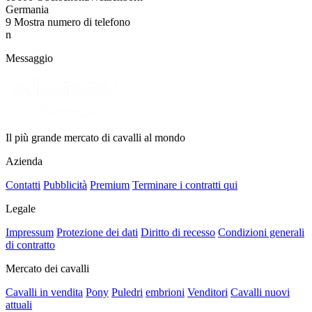
Germania
9
Mostra numero di telefono
n
Messaggio
Il più grande mercato di cavalli al mondo
Azienda
Contatti
Pubblicità
Premium
Terminare i contratti qui
Legale
Impressum
Protezione dei dati
Diritto di recesso
Condizioni generali
di contratto
Mercato dei cavalli
Cavalli in vendita
Pony
Puledri
embrioni
Venditori
Cavalli nuovi
attuali