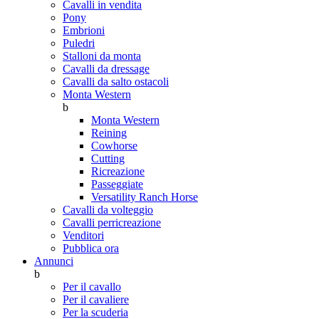
Cavalli in vendita
Pony
Embrioni
Puledri
Stalloni da monta
Cavalli da dressage
Cavalli da salto ostacoli
Monta Western
b
Monta Western
Reining
Cowhorse
Cutting
Ricreazione
Passeggiate
Versatility Ranch Horse
Cavalli da volteggio
Cavalli perricreazione
Venditori
Pubblica ora
Annunci
b
Per il cavallo
Per il cavaliere
Per la scuderia