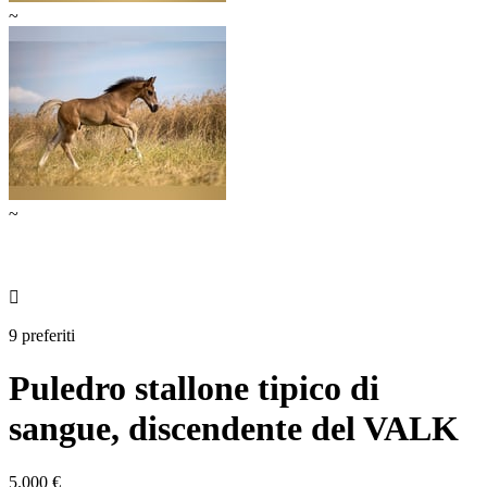
~
~

9 preferiti
Puledro stallone tipico di
sangue, discendente del VALK
5.000 €