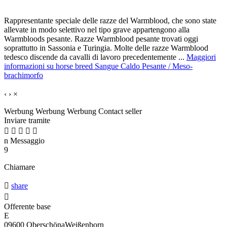
Rappresentante speciale delle razze del Warmblood, che sono state
allevate in modo selettivo nel tipo grave appartengono alla
Warmbloods pesante. Razze Warmblood pesante trovati oggi
soprattutto in Sassonia e Turingia. Molte delle razze Warmblood
tedesco discende da cavalli di lavoro precedentemente ...
Maggiori
informazioni su horse breed Sangue Caldo Pesante / Meso-
brachimorfo
‹
›
×
Werbung
Werbung
Werbung
Contact seller
Inviare tramite





n
Messaggio
9
Chiamare

share

Offerente base
E
09600 OberschönaWeißenborn