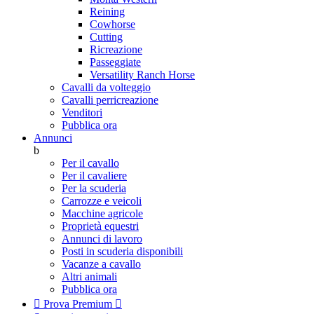
Reining
Cowhorse
Cutting
Ricreazione
Passeggiate
Versatility Ranch Horse
Cavalli da volteggio
Cavalli perricreazione
Venditori
Pubblica ora
Annunci
b
Per il cavallo
Per il cavaliere
Per la scuderia
Carrozze e veicoli
Macchine agricole
Proprietà equestri
Annunci di lavoro
Posti in scuderia disponibili
Vacanze a cavallo
Altri animali
Pubblica ora

Prova Premium
