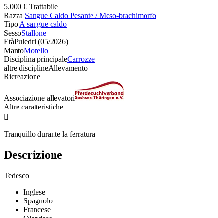
5.000 € Trattabile
Razza
Sangue Caldo Pesante / Meso-brachimorfo
Tipo
A sangue caldo
Sesso
Stallone
Età
Puledri (05/2026)
Manto
Morello
Disciplina principale
Carrozze
altre discipline
Allevamento
Ricreazione
Associazione allevatori
Altre caratteristiche

Tranquillo durante la ferratura
Descrizione
Tedesco
Inglese
Spagnolo
Francese