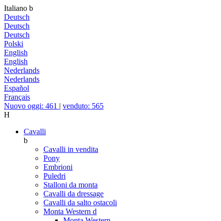
Italiano
b
Deutsch
Deutsch
Deutsch
Polski
English
English
Nederlands
Nederlands
Español
Français
Nuovo oggi: 461
|
venduto: 565
H
Cavalli
b
Cavalli in vendita
Pony
Embrioni
Puledri
Stalloni da monta
Cavalli da dressage
Cavalli da salto ostacoli
Monta Western
d
Monta Western