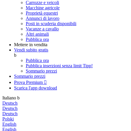
Carrozze e veicoli
Macchine agricole
Proprietà equestri
Annunci di lavoro
Posti in scuderia disponibili
Vacanze a cavallo
Altri animali
Pubblica ora
Mettere in vendita
Vendi subito gratis
b
Pubblica ora
Pubblica inserzioni senza limit
Tipp!
Sommario prezzi
Sommario prezzi
Prova Premium

Scarica l'app
download
Italiano
b
Deutsch
Deutsch
Deutsch
Polski
English
English