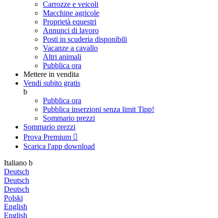
Carrozze e veicoli
Macchine agricole
Proprietà equestri
Annunci di lavoro
Posti in scuderia disponibili
Vacanze a cavallo
Altri animali
Pubblica ora
Mettere in vendita
Vendi subito gratis
b
Pubblica ora
Pubblica inserzioni senza limit
Tipp!
Sommario prezzi
Sommario prezzi
Prova Premium

Scarica l'app
download
Italiano
b
Deutsch
Deutsch
Deutsch
Polski
English
English