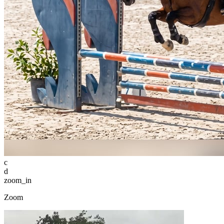
c
d
zoom_in
Zoom