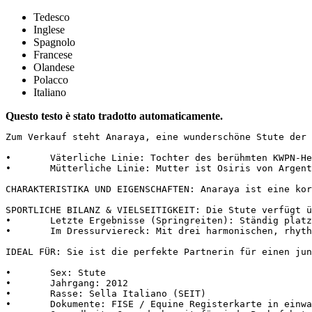
Tedesco
Inglese
Spagnolo
Francese
Olandese
Polacco
Italiano
Questo testo è stato tradotto automaticamente.
Zum Verkauf steht Anaraya, eine wunderschöne Stute der 
•	Väterliche Linie: Tochter des berühmten KWPN-Hengstes Ustinov (von Libero H), einem internationalen Sieger und Zuchtstammvater von Elite-Springpferden mit tadelloser Technik und Reaktionsfähigkeit.

•	Mütterliche Linie: Mutter ist Osiris von Argentinus, einer der weltweit führenden Zuchtstämme der modernen Pferdezucht, die Kraft, mentale Stabilität und außergewöhnliche Reitbarkeit vermittelt.

CHARAKTERISTIKA UND EIGENSCHAFTEN: Anaraya ist eine kor
SPORTLICHE BILANZ & VIELSEITIGKEIT: Die Stute verfügt ü
•	Letzte Ergebnisse (Springreiten): Ständig platziert und oft in den Top-Positionen in den Turnieren im Latium. Zu den jüngsten Resultaten im Juni 2026 zählen doppelte Nullrunden und der 4. Platz in den Kategorien LB80 und B90 im Zeitfahren beim Cassia Equestrian Club sowie Podestplätze im April 2026 bei La Macchiarella.

•	Im Dressurviereck: Mit drei harmonischen, rhythmischen und ausdrucksstarken Grundgangarten zeigt sie hervorragende Ausbildungsergebnisse auch in den offenen Klassen (4. Platz in E210), was auf ein hohes Niveau an Kontrolle und Ernsthaftigkeit im Bodenarbeitstraining hinweist.

IDEAL FÜR: Sie ist die perfekte Partnerin für einen jun
•	Sex: Stute

•	Jahrgang: 2012

•	Rasse: Sella Italiano (SEIT)

•	Dokumente: FISE / Equine Registerkarte in einwandfreiem Zustand
