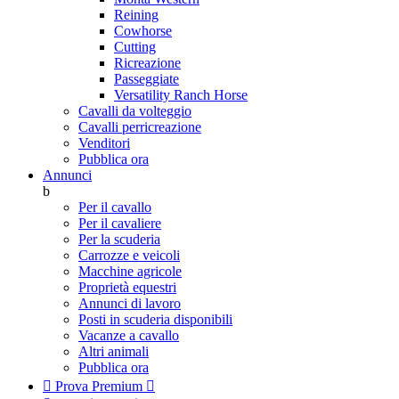
Reining
Cowhorse
Cutting
Ricreazione
Passeggiate
Versatility Ranch Horse
Cavalli da volteggio
Cavalli perricreazione
Venditori
Pubblica ora
Annunci
b
Per il cavallo
Per il cavaliere
Per la scuderia
Carrozze e veicoli
Macchine agricole
Proprietà equestri
Annunci di lavoro
Posti in scuderia disponibili
Vacanze a cavallo
Altri animali
Pubblica ora

Prova Premium
