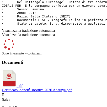
•	Nel Rettangolo (Dressage): Dotata di tre andature armoniche, cadenzate e di ottima presenza, ha dimostrato eccellenti doti di addestramento anche nelle categorie Open (4° posto in E210), confermando un controllo e una serietà nel lavoro in piano di livello superiore.

IDEALE PER: È la compagna perfetta per un giovane caval
•	Sesso: Femmina

•	Anno: 2012

•	Razza: Sella Italiano (SEIT)

•	Documenti: FISE / Anagrafe Equina in perfetta regola.

•	Stato di salute: Sana, disponibile a qualsias
Visualizza la traduzione automatica
Visualizza la traduzione automatica
Sono interessato – contattami
Documenti
pdf
Certificato idoneità sportiva 2026 Anaraya.pdf

Salva