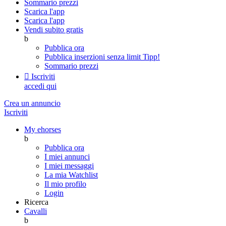
Sommario prezzi
Scarica l'app
Scarica l'app
Vendi subito gratis
b
Pubblica ora
Pubblica inserzioni senza limit
Tipp!
Sommario prezzi

Iscriviti
accedi qui
Crea un annuncio
Iscriviti
My ehorses
b
Pubblica ora
I miei annunci
I miei messaggi
La mia Watchlist
Il mio profilo
Login
Ricerca
Cavalli
b