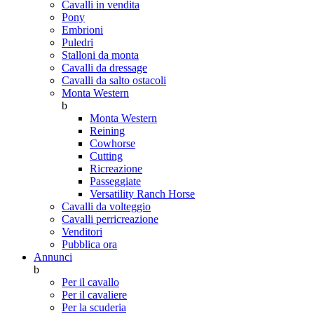
Cavalli in vendita
Pony
Embrioni
Puledri
Stalloni da monta
Cavalli da dressage
Cavalli da salto ostacoli
Monta Western
b
Monta Western
Reining
Cowhorse
Cutting
Ricreazione
Passeggiate
Versatility Ranch Horse
Cavalli da volteggio
Cavalli perricreazione
Venditori
Pubblica ora
Annunci
b
Per il cavallo
Per il cavaliere
Per la scuderia