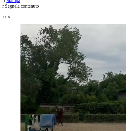

Stampa
r
Segnala contenuto
‹
›
×