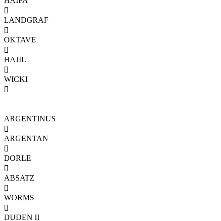
HAIFA

LANDGRAF

OKTAVE

HAJIL

WICKI

ARGENTINUS

ARGENTAN

DORLE

ABSATZ

WORMS

DUDEN II