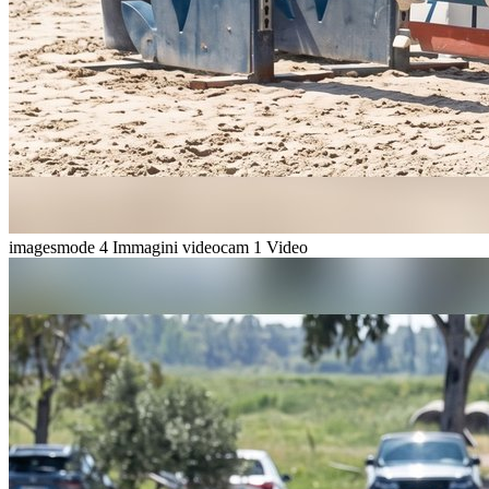
imagesmode
4 Immagini
videocam
1 Video