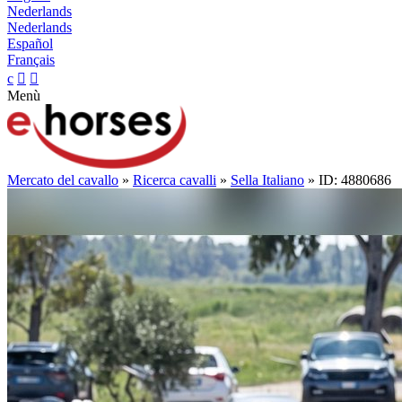
Nederlands
Nederlands
Español
Français
c


Menù
Mercato del cavallo
»
Ricerca cavalli
»
Sella Italiano
» ID: 4880686