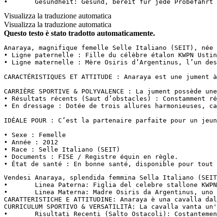
•	Gesundheit: Gesund, bereit für jede Probefahr
Visualizza la traduzione automatica
Visualizza la traduzione automatica
Questo testo è stato tradotto automaticamente.
Anaraya, magnifique femelle Selle Italiano (SEIT), née 
• Ligne paternelle : Fille du célèbre étalon KWPN Ustin
• Ligne maternelle : Mère Osiris d’Argentinus, l’un des
CARACTÉRISTIQUES ET ATTITUDE : Anaraya est une jument à
CARRIÈRE SPORTIVE & POLYVALENCE : La jument possède une
• Résultats récents (Saut d’obstacles) : Constamment ré
• En dressage : Dotée de trois allures harmonieuses, ca
IDÉALE POUR : C’est la partenaire parfaite pour un jeun
• Sexe : Femelle  

• Année : 2012  

• Race : Selle Italiano (SEIT)  

• Documents : FISE / Registre équin en règle.  

• État de santé : En bonne santé, disponible pour tout 
Vendesi Anaraya, splendida femmina Sella Italiano (SEIT
•	Linea Paterna: Figlia del celebre stallone KWPN Ustinov (da Libero H), vincitore internazionale e produttore di saltatori d'élite caratterizzati da tecnica impeccabile e reattività.

•	Linea Materna: Madre Osiris da Argentinus, uno dei capostipiti mondiali dell'allevamento moderno, che trasmette forza, solidità mentale e straordinaria cavalcabilità.

CARATTERISTICHE E ATTITUDINE: Anaraya è una cavalla dal
CURRICULUM SPORTIVO & VERSATILITÀ: La cavalla vanta un'
•	Risultati Recenti (Salto Ostacoli): Costantemente a premio e nei primissimi posti della classifica nei circuiti del Lazio. Tra i risultati più recenti di giugno 2026, spiccano i doppi netti con il 4° posto nelle categorie LB80 e B90 a tempo presso il Cassia Equestrian Club, e i podi ad aprile 2026 presso La Macchiarella.
