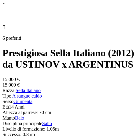
~

6 preferiti
Prestigiosa Sella Italiano (2012)
da USTINOV x ARGENTINUS
15.000 €
15.000 €
Razza
Sella Italiano
Tipo
A sangue caldo
Sesso
Giumenta
Età
14 Anni
Altezza al garrese
170 cm
Manto
Baio
Disciplina principale
Salto
Livello di formazione: 1.05m
Successo: 0.85m