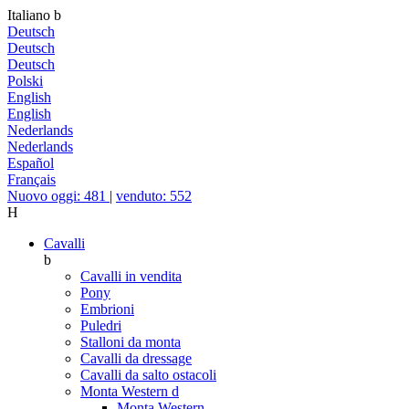
Italiano
b
Deutsch
Deutsch
Deutsch
Polski
English
English
Nederlands
Nederlands
Español
Français
Nuovo oggi: 481
|
venduto: 552
H
Cavalli
b
Cavalli in vendita
Pony
Embrioni
Puledri
Stalloni da monta
Cavalli da dressage
Cavalli da salto ostacoli
Monta Western
d
Monta Western